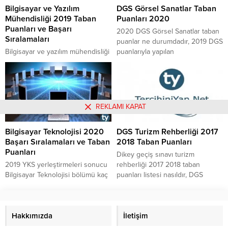
Bilgisayar ve Yazılım
DGS Görsel Sanatlar Taban
Perfüzyon sıralaması en küçük
Mühendisliği 2019 Taban
Puanları 2020
kaçtadır gibi soruların cevabını ve
Puanları ve Başarı
Perfüzyon taban puanları...
2020 DGS Görsel Sanatlar taban
Sıralamaları
puanlar ne durumdadır, 2019 DGS
Bilgisayar ve yazılım mühendisliği
puanlarıyla yapılan
2019 başarı sıralamaları
yerleştirmelerde ortaya çıkan
kaçlardadır, bilgisayar ve yazılım
Görsel Sanatlar puanları içindeki
mühendisliği 2019 taban puanları
en düşük ve en yüksek taban
kaç civarındadır, 2019 bilgisayar
puan ne kadardır, Görsel Sanatlar
ve yazılım mühendisliği başarı
DGS puanları 2020 nasıl
REKLAMI KAPAT
sıralamaları ve taban puanları
belirlenmektedir gibi soruların
neye göre belirlenmektedir, 2018
cevaplarına ek olarak DGS Görsel
Bilgisayar Teknolojisi 2020
DGS Turizm Rehberliği 2017
yerleştirmelerinde bilgisayar ve
Sanatlar taban puanları 2020
Başarı Sıralamaları ve Taban
2018 Taban Puanları
yazılım mühendisliği bölümü en
listesini yazımızda bulabilirsiniz.
Puanları
küçük ve en büyük kaç taban
Dikey geçiş sınavı turizm
puan ve sıralama ile kapatmıştır
2019 YKS yerleştirmeleri sonucu
rehberliği 2017 2018 taban
gibi...
Bilgisayar Teknolojisi bölümü kaç
puanları listesi nasıldır, DGS
puanla kapattı? Kaç binle
turizm rehberliğinde en yüksek
yerleşildi? 2020 YKS'de
taban puan kaçtır sorularının
Bilgisayar Teknolojisi bölümüne
cevaplarına buradan
kaç puanla girilir?
Hakkımızda
ulaşabilirsiniz.
İletişim