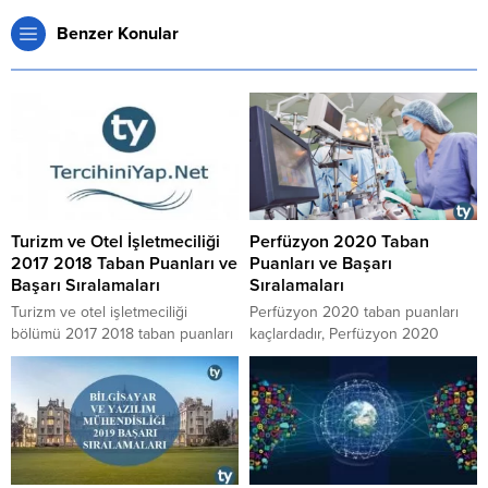
Benzer Konular
Turizm ve Otel İşletmeciliği
Perfüzyon 2020 Taban
2017 2018 Taban Puanları ve
Puanları ve Başarı
Başarı Sıralamaları
Sıralamaları
Turizm ve otel işletmeciliği
Perfüzyon 2020 taban puanları
bölümü 2017 2018 taban puanları
kaçlardadır, Perfüzyon 2020
nasıldır, turizm ve otel işletmeciliği
başarı sıralamaları kaç binlerdedir,
bölümüne yerleşmek için kaç
Perfüzyon taban puanları 2020
bininci olmak gerekir sorularının
nasıl ortaya çıkmaktadır, 2020
cevaplarına buradan
Perfüzyon puanları en yüksek ve
ulaşabilirsiniz.
en küçük kaç taban puan ile
kapatmıştır, Perfüzyon sıralama
sayıları 2020 belli oldu mu,