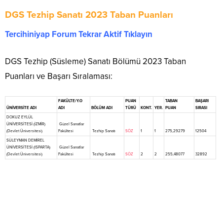
DGS Tezhip Sanatı 2023 Taban Puanları
Tercihiniyap Forum Tekrar Aktif Tıklayın
DGS Tezhip (Süsleme) Sanatı Bölümü 2023 Taban
Puanları ve Başarı Sıralaması:
FAKÜLTE/Y.O
PUAN
TABAN
BAŞARI
ÜNİVERSİTE ADI
ADI
BÖLÜM ADI
TÜRÜ
KONT.
YER.
PUAN
SIRASI
DOKUZ EYLÜL
ÜNİVERSİTESİ (İZMİR)
Güzel Sanatlar
(Devlet Üniversitesi)
Fakültesi
Tezhip Sanatı
SÖZ
1
1
275,29279
12504
SÜLEYMAN DEMİREL
ÜNİVERSİTESİ (ISPARTA)
Güzel Sanatlar
(Devlet Üniversitesi)
Fakültesi
Tezhip Sanatı
SÖZ
2
2
255,48077
32892