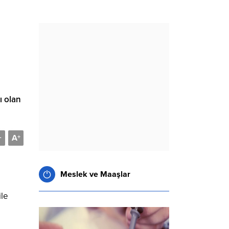
ı olan
A
-
+
Meslek ve Maaşlar
ile
i