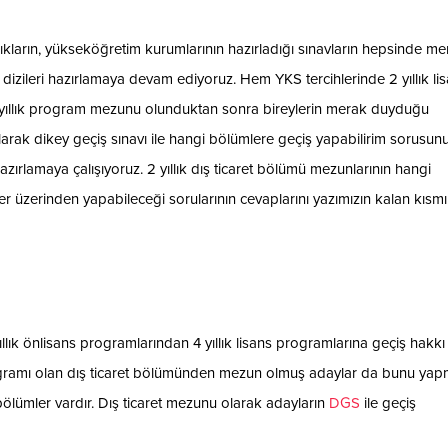
arın, yükseköğretim kurumlarının hazırladığı sınavların hepsinde me
 dizileri hazırlamaya devam ediyoruz. Hem YKS tercihlerinde 2 yıllık li
yıllık program mezunu olunduktan sonra bireylerin merak duyduğu
arak dikey geçiş sınavı ile hangi bölümlere geçiş yapabilirim sorusun
hazırlamaya çalışıyoruz. 2 yıllık dış ticaret bölümü mezunlarının hangi
r üzerinden yapabileceği sorularının cevaplarını yazımızın kalan kısm
lık önlisans programlarından 4 yıllık lisans programlarına geçiş hakkı
programı olan dış ticaret bölümünden mezun olmuş adaylar da bunu yap
k bölümler vardır. Dış ticaret mezunu olarak adayların
DGS
ile geçiş