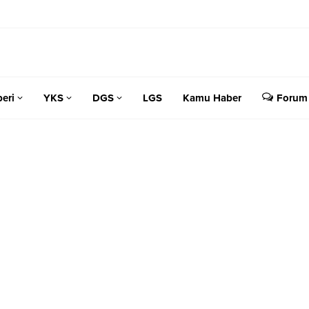
eri
YKS
DGS
LGS
Kamu Haber
Forum