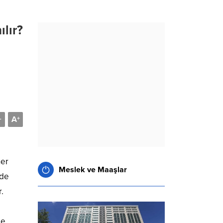
lır?
A
-
+
her
Meslek ve Maaşlar
 de
.
le