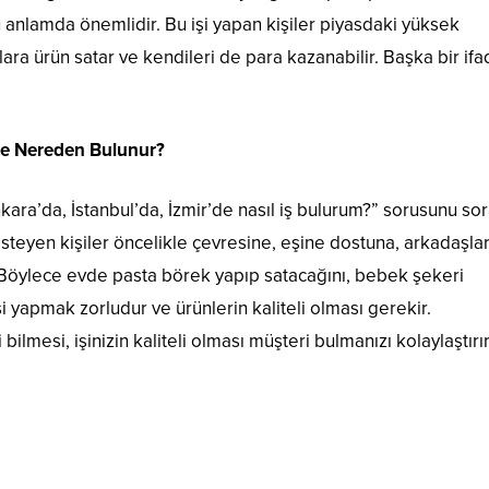
u anlamda önemlidir. Bu işi yapan kişiler piyasdaki yüksek
ılara ürün satar ve kendileri de para kazanabilir. Başka bir if
 ve Nereden Bulunur?
ara’da, İstanbul’da, İzmir’de nasıl iş bulurum?” sorusunu so
steyen kişiler öncelikle çevresine, eşine dostuna, arkadaşlar
 Böylece evde pasta börek yapıp satacağını, bebek şekeri
 yapmak zorludur ve ürünlerin kaliteli olması gerekir.
 bilmesi, işinizin kaliteli olması müşteri bulmanızı kolaylaştırı