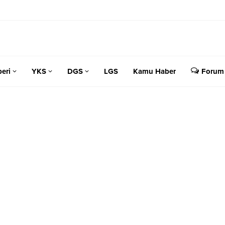
eri
YKS
DGS
LGS
Kamu Haber
Forum