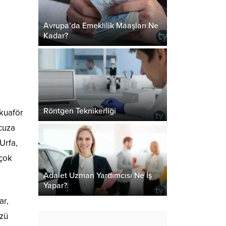
Avrupa’da Emeklilik Maaşları Ne
Kadar?
Röntgen Teknikerliği
 kuaför
ucuza
Urfa,
 çok
Adalet Uzman Yardımcısı Ne İş
Yapar?
ar,
özü