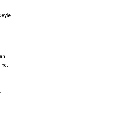
adeyle
ran
ına,
r.