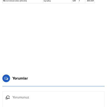
Mersin Üniversitesi (Devlet)
Uyruklu)
SAY
1
300,001
Yorumlar