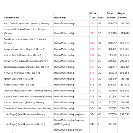
Puan
Taban
Başarı
Üniversite Adı
Bölüm Adı
Türü
Kont.
Puanları
Sıralama
Yıldız Teknik Üniversitesi (İstanbul) (Devlet)
Harita Mühendisliği
SAY
93
369,024
154.005
Necmettin Erbakan Üniversitesi (Konya)
(Devlet)
Harita Mühendisliği
SAY
25
312,380
283.674
Karadeniz Teknik Üniversitesi (Trabzon)
(Devlet)
Harita Mühendisliği
SAY
35
310,657
289.555
Erciyes Üniversitesi (Kayseri) (Devlet)
Harita Mühendisliği
SAY
20
310,495
290.006
Gebze Teknik Üniversitesi (Devlet)
Harita Mühendisliği
SAY
60
310,311
290.659
Osmaniye Korkut Ata Üniversitesi (Devlet)
Harita Mühendisliği
SAY
20
309,405
293.699
Tokat Gaziosmanpaşa Üniversitesi (Devlet)
Harita Mühendisliği
SAY
20
308,917
295.381
Konya Teknik Üniversitesi (Devlet)
Harita Mühendisliği
SAY
20
308,773
295.858
Mersin Üniversitesi (Devlet)
Harita Mühendisliği
SAY
20
308,319
297.413
Kocaeli Üniversitesi (Devlet)
Harita Mühendisliği
SAY
30
308,306
297.426
Ondokuz Mayıs Üniversitesi (Samsun) (Devlet)
Harita Mühendisliği
SAY
20
307,854
298.996
Niğde Ömer Halisdemir Üniversitesi (Devlet)
Harita Mühendisliği
SAY
10
307,818
299.145
Harran Üniversitesi (Şanlıurfa) (Devlet)
Harita Mühendisliği
SAY
20
307,752
299.348
Çanakkale Onsekiz Mart Üniversitesi (Devlet)
Harita Mühendisliği
SAY
30
307,725
299.378
İzmir Katip Çelebi Üniversitesi (Devlet)
Harita Mühendisliği (İngilizce)
SAY
60
307,700
299.530
Harita Mühendisliği (İngilizce)
İzmir Katip Çelebi Üniversitesi (Devlet)
(KKTC Uyruklu)
SAY
1
300,001
Harita Mühendisliği (KKTC