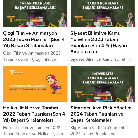
Çizgi Film ve Animasyon
Siyaset Bilimi ve Kamu
2023 Taban Puanları (Son 4
Yönetimi 2023 Taban
Yıl) Başarı Sıralamaları
Puanları (Son 4 Yıl) Başarı
Sıralamaları
Çizgi Film ve Animasyon 2023
Taban Puanları Çizgi Film ve
Siyaset Bilimi ve Kamu Yönetimi
Animasyon Başarı Sıralamaları
2023 Taban Puanları Siyaset
2023 Çizgi Film ve Animasyon
Bilimi ve Kamu Yönetimi Başarı
kaç puanla kapattı? Çizgi Film ve
Sıralamaları 2023 Siyaset Bilimi ve
Animasyon sıralaması. 2023
Kamu Yönetimi kaç puanla
yılında sınava girecek adayların
kapattı? Siyaset Bilimi ve Kamu
en çok merak ettiği konuların
Yönetimi sıralaması. 2023 yılında
başında gelen Çizgi Film ve
sınava girecek adayların en çok
Halkla İlişkiler ve Tanıtım
Sigortacılık ve Risk Yönetimi
Animasyon Taban Puanları 2023
merak ettiği konuların başında
2022 Taban Puanları (Son 4
2024 Taban Puanları ve
ve Çizgi Film ve Animasyon...
gelen Siyaset Bilimi ve Kamu
Yıl) Başarı Sıralamaları
Başarı Sıralamaları
Yönetimi Taban Puanları 2023...
Halkla İlişkiler ve Tanıtım 2022
Sigortacılık ve Risk Yönetimi
Taban Puanları ve Halkla İlişkiler
2024 Taban Puanları ve