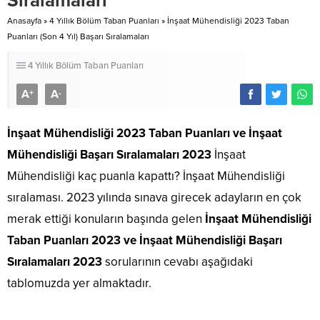
Sıralamaları
Anasayfa
»
4 Yıllık Bölüm Taban Puanları
»
İnşaat Mühendisliği 2023 Taban
Puanları (Son 4 Yıl) Başarı Sıralamaları
4 Yıllık Bölüm Taban Puanları
A
A
+
-
İnşaat Mühendisliği 2023 Taban Puanları
ve İnşaat
Mühendisliği Başarı Sıralamaları 2023
İnşaat
Mühendisliği kaç puanla kapattı? İnşaat Mühendisliği
sıralaması. 2023 yılında sınava girecek adayların en çok
merak ettiği konuların başında gelen
İnşaat Mühendisliği
Taban Puanları 2023 ve İnşaat Mühendisliği Başarı
Sıralamaları 2023
sorularının cevabı aşağıdaki
tablomuzda yer almaktadır.