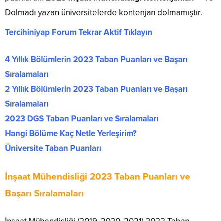
Dolmadı yazan üniversitelerde kontenjan dolmamıştır.
Tercihiniyap Forum Tekrar Aktif Tıklayın
4 Yıllık Bölümlerin 2023 Taban Puanları ve Başarı
Sıralamaları
2 Yıllık Bölümlerin 2023 Taban Puanları ve Başarı
Sıralamaları
2023 DGS Taban Puanları ve Sıralamaları
Hangi Bölüme Kaç Netle Yerleşirim?
Üniversite Taban Puanları
İnşaat Mühendisliği 2023 Taban Puanları ve
Başarı Sıralamaları