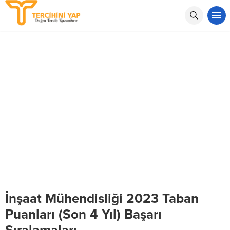
İnşaat Mühendisliği 2023 Taban
Puanları (Son 4 Yıl) Başarı