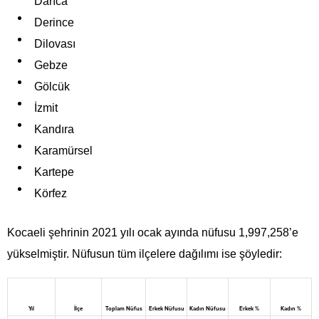
Darıca
Derince
Dilovası
Gebze
Gölcük
İzmit
Kandıra
Karamürsel
Kartepe
Körfez
Kocaeli şehrinin 2021 yılı ocak ayında nüfusu 1,997,258’e
yükselmiştir. Nüfusun tüm ilçelere dağılımı ise şöyledir:
Yıl
İlçe
Toplam Nüfus
Erkek Nüfusu
Kadın Nüfusu
Erkek %
Kadın %