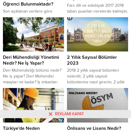
Öğrenci Bulunmaktadır?
Fars dili ve edebiyatı 2017 2018
Son açıklanan verilere göre
taban puanları nerelerde kalmıştır,
ülkemizdeki üniversite öğrenci
fars dili ve edebiyatı başarı
sayısı açıklandı. Yüzlerce
sıralamaları 2017 yılında nasıldır
üniversite bulunan ülkemizde kaç
gibi soruların cevaplarına buradan
milyon öğrenci bulunmaktadır?
ulaşabilirsiniz.
Ülkemizde kaç devlet üniversitesi
bulunmaktadır? 2019-2020 eğitim
öğretim yılında hesaplanan
Deri Mühendisliği Yönetimi
2 Yıllık Sayısal Bölümler
verilere göre güncel istatistikleri
Nedir? Ne İş Yapar?
2023
paylaşmak istiyoruz. İşte
detaylar…
Deri Mühendisliği bölümü nedir?
2018 2 yıllık sayısal bölümleri
Ne iş yapar? Deri Mühendisi
nelerdir, 2 yıllık sayısal
maaşları ne kadar? İş imkanları
bölümlerine nasıl girerim, 2 yıllık
nasıl?
sayısal bölümleri listesi nelerden
oluşmaktadır sorularının
cevaplarına buradan
ulaşabilirsiniz.
REKLAMI KAPAT
Türkiye'de Neden
Önlisans ve Lisans Nedir?