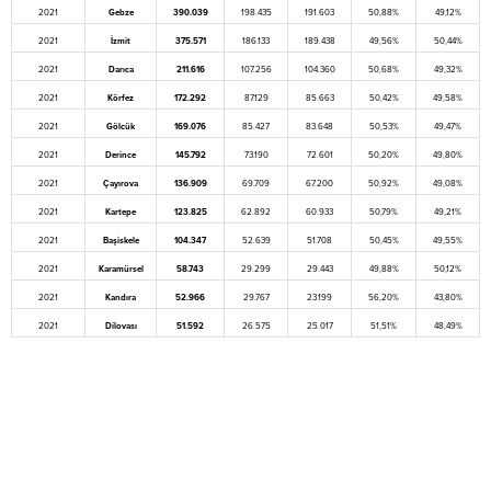
2021
Gebze
390.039
198.435
191.603
50,88%
49,12%
2021
İzmit
375.571
186.133
189.438
49,56%
50,44%
2021
Darıca
211.616
107.256
104.360
50,68%
49,32%
2021
Körfez
172.292
87.129
85.663
50,42%
49,58%
2021
Gölcük
169.076
85.427
83.648
50,53%
49,47%
2021
Derince
145.792
73.190
72.601
50,20%
49,80%
2021
Çayırova
136.909
69.709
67.200
50,92%
49,08%
2021
Kartepe
123.825
62.892
60.933
50,79%
49,21%
2021
Başiskele
104.347
52.639
51.708
50,45%
49,55%
2021
Karamürsel
58.743
29.299
29.443
49,88%
50,12%
2021
Kandıra
52.966
29.767
23.199
56,20%
43,80%
2021
Dilovası
51.592
26.575
25.017
51,51%
48,49%