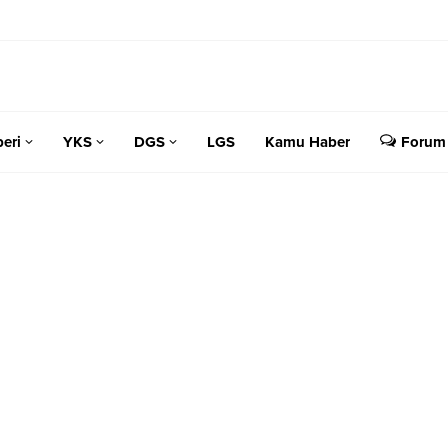
eri
YKS
DGS
LGS
Kamu Haber
Forum