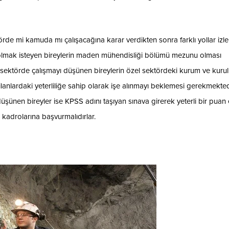
e mi kamuda mı çalışacağına karar verdikten sonra farklı yollar izlem
olmak isteyen bireylerin maden mühendisliği bölümü mezunu olması
sektörde çalışmayı düşünen bireylerin özel sektördeki kurum ve kurulu
 o ilanlardaki yeterliliğe sahip olarak işe alınmayı beklemesi gerekmekted
en bireyler ise KPSS adını taşıyan sınava girerek yeterli bir puan 
 kadrolarına başvurmalıdırlar.