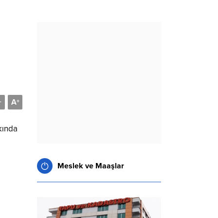
A
-
+
kında
Meslek ve Maaşlar