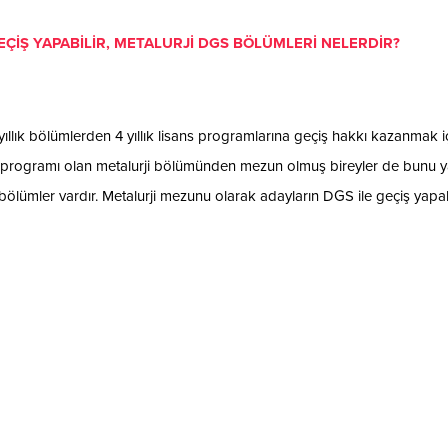
ÇİŞ YAPABİLİR, METALURJİ DGS BÖLÜMLERİ NELERDİR?
ıllık bölümlerden 4 yıllık lisans programlarına geçiş hakkı kazanmak i
isans programı olan metalurji bölümünden mezun olmuş bireyler de bunu
ık bölümler vardır. Metalurji mezunu olarak adayların DGS ile geçiş yapab