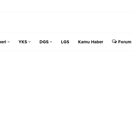
eri
YKS
DGS
LGS
Kamu Haber
Forum