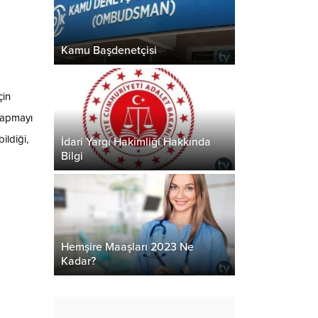
Kamu Başdenetçisi
çin
 yapmayı
ildiği,
İdari Yargı Hakimliği Hakkında
Bilgi
Hemşire Maaşları 2023 Ne
Kadar?