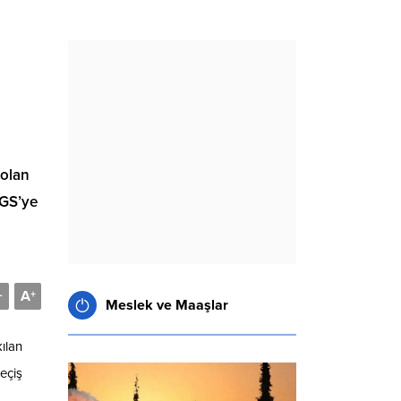
 olan
DGS’ye
A
-
+
Meslek ve Maaşlar
ılan
geçiş