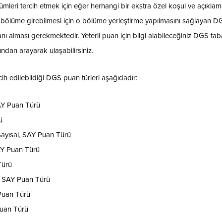
leri tercih etmek için eğer herhangi bir ekstra özel koşul ve açıkla
 bölüme girebilmesi için o bölüme yerleştirme yapılmasını sağlayan D
puanı alması gerekmektedir. Yeterli puan için bilgi alabileceğiniz DGS ta
dan arayarak ulaşabilirsiniz.
cih edilebildiği DGS puan türleri aşağıdadır:
AY Puan Türü
ü
ayısal, SAY Puan Türü
SAY Puan Türü
Türü
l, SAY Puan Türü
Puan Türü
Puan Türü