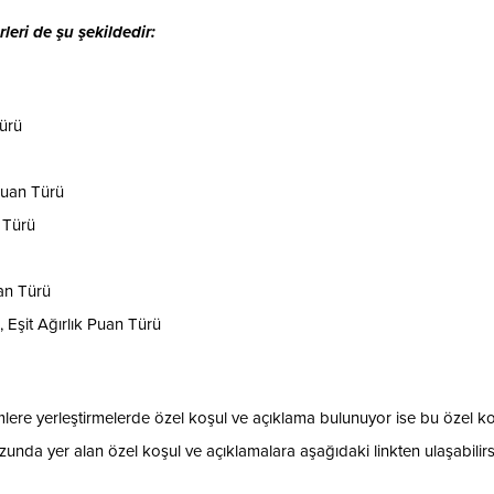
eri de şu şekildedir:
Türü
 Puan Türü
n Türü
uan Türü
, Eşit Ağırlık Puan Türü
lere yerleştirmelerde özel koşul ve açıklama bulunuyor ise bu özel ko
unda yer alan özel koşul ve açıklamalara aşağıdaki linkten ulaşabilirsi