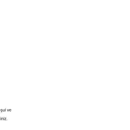
şul ve
niz.