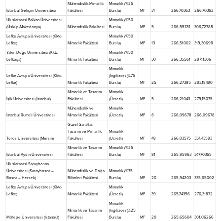
Mühendislik-Mimarlık
Mimarlık (%25
İstanbul Gelişim Üniversitesi
Fakültesi
Burslu)
MF
31
266,70363
266,70363
Uluslararasi Balkan Üniversitesi
Mimarlık (%50
(Üsküp-Makedonya)
Mühendislik Fakültesi
Burslu)
MF
5
266,55781
306,72788
Lefke Avrupa Üniversitesi (Kktc-
Mimarlık (%50
Lefke)
Mimarlık Fakültesi
Burslu)
MF
13
266,51002
319,30698
Yakin Doğu Üniversitesi (Kktc-
Mimarlık (%50
Lefkoşa)
Mimarlık Fakültesi
Burslu)
MF
30
266,35561
297,11306
Mimarlık
Lefke Avrupa Üniversitesi (Kktc-
(İngilizce) (%75
Lefke)
Mimarlık Fakültesi
Burslu)
MF
25
266,27385
293,18490
Mimarlık ve Tasarım
Mimarlık
İşik Üniversitesi (İstanbul)
Fakültesi
(Ücretli)
MF
5
266,21043
279,15075
Mühendislik ve
Mimarlık
İstanbul Rumeli Üniversitesi
Mimarlık Fakültesi
(Ücretli)
MF
8
266,09678
266,09678
Güzel Sanatlar,
Tasarım ve Mimarlık
Mimarlık
Toros Üniversitesi (Mersin)
Fakültesi
(Ücretli)
MF
48
266,03575
334,43593
Mimarlık ve Tasarım
Mimarlık (%25
İstanbul Aydin Üniversitesi
Fakültesi
Burslu)
MF
81
265,95963
347,70365
Uluslararasi Saraybosna
Üniversitesi (Saraybosna –
Mühendislik ve Doğa
Mimarlık (%75
Bosna – Hersek)
Bilimleri Fakültesi
Burslu)
MF
20
265,94203
335,65002
Lefke Avrupa Üniversitesi (Kktc-
Mimarlık
Lefke)
Mimarlık Fakültesi
(Ücretli)
MF
39
265,74356
276,31872
Mimarlık
Mimarlık ve Tasarım
(İngilizce) (%25
Maltepe Üniversitesi (İstanbul)
Fakültesi
Burslu)
MF
20
265,65604
301,06266