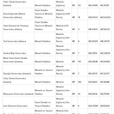
Yildiz Teknik Üniversitesi
Mimarlık
(İstanbul)
Mimarlık Fakültesi
(İngilizce)
MF
50
442,51085
451,87451
Güzel Sanatlar
Mimarlık
İhsan Doğramaci Bilkent
Tasarım ve Mimarlık
(İngilizce) (%50
Üniversitesi (Ankara)
Fakültesi
Burslu)
MF
18
439,65521
460,60260
Güzel Sanatlar,
Tobb Ekonomi Ve Teknoloji
Tasarım ve Mimarlık
Mimarlık (%75
Üniversitesi (Ankara)
Fakültesi
Burslu)
MF
5
438,53872
447,06292
Mimarlık
(İngilizce) (Tam
Ted Üniversitesi (Ankara)
Mimarlık Fakültesi
Burslu)
MF
8
436,95001
445,05170
Mimarlık
(İngilizce) (Tam
İstanbul Bilgi Üniversitesi
Mimarlık Fakültesi
Burslu)
MF
7
436,34716
442,28635
Mimar Sinan Güzel Sanatlar
Üniversitesi (İstanbul)
Mimarlık Fakültesi
Mimarlık
MF
110
435,49646
453,60462
Mimarlık
Mimarlık ve Tasarım
(İngilizce) (Tam
Özyeğin Üniversitesi (İstanbul)
Fakültesi
Burslu)
MF
7
435,41275
451,52217
Yildiz Teknik Üniversitesi
(İstanbul)
Mimarlık Fakültesi
Mimarlık
MF
140
432,14003
451,84448
Mimarlık
Mimarlık ve Tasarım
(İngilizce) (Tam
Bahçeşehir Üniversitesi (İstanbul)
Fakültesi
Burslu)
MF
10
430,40134
435,75196
Mimarlık
Güzel Sanatlar ve
(İngilizce) (Tam
İzmir Ekonomi Üniversitesi
Tasarım Fakültesi
Burslu)
MF
6
429,37085
447,82834
Mimarlık ve Tasarım
Mimarlık (Tam