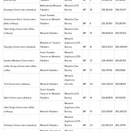
(Kktc-Girne)
Fakültesi
Burslu)
MF
9
337,42854
351,14056
Mühendislik-Mimarlık
Mimarlık (%75
Nişantaşi Üniversitesi (İstanbul)
Fakültesi
Burslu)
MF
30
335,40244
358,90211
Güzel Sanatlar
Uluslararasi Kibris Üniversitesi
Tasarım ve Mimarlık
Mimarlık (Tam
(Kktc-Lefkoşa)
Fakültesi
Burslu)
MF
6
332,80310
353,80761
Yakin Doğu Üniversitesi (Kktc-
Mimarlık (Tam
Lefkoşa)
Mimarlık Fakültesi
Burslu)
MF
15
330,80603
359,91324
Mimarlık
Mimarlık ve Tasarım
(İngilizce) (%25
Özyeğin Üniversitesi (İstanbul)
Fakültesi
Burslu)
MF
41
330,67253
390,98909
Güzel Sanatlar
Mimarlık
Tasarım ve Mimarlık
(İngilizce) (%50
İstanbul Medipol Üniversitesi
Fakültesi
Burslu)
MF
72
328,98360
403,85319
Lefke Avrupa Üniversitesi (Kktc-
Mimarlık (Tam
Lefke)
Mimarlık Fakültesi
Burslu)
MF
13
326,41756
347,12886
Mimarlık
(İngilizce)
Ted Üniversitesi (Ankara)
Mimarlık Fakültesi
(Ücretli)
MF
24
326,25623
360,14092
Güzel Sanatlar
Tasarım ve Mimarlık
Mimarlık (%25
Atilim Üniversitesi (Ankara)
Fakültesi
Burslu)
MF
19
324,80876
357,68315
Mimarlık
Yakin Doğu Üniversitesi (Kktc-
(İngilizce) (Tam
Lefkoşa)
Mimarlık Fakültesi
Burslu)
MF
10
324,28081
365,96533
Mimarlık
(İngilizce) (%25
Yeditepe Üniversitesi (İstanbul)
Mimarlık Fakültesi
Burslu)
MF
23
323,45229
365,33710
Mimarlık, Tasarım ve
Mimarlık