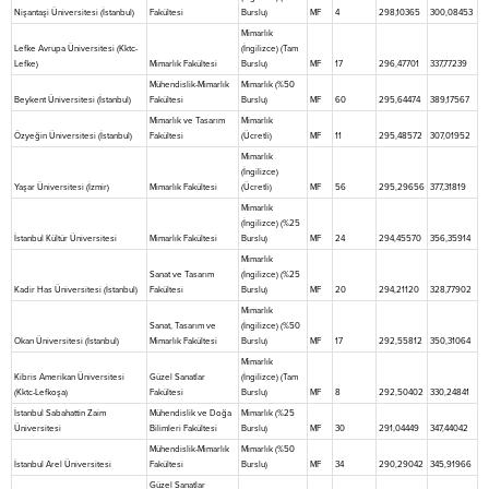
Nişantaşi Üniversitesi (İstanbul)
Fakültesi
Burslu)
MF
4
298,10365
300,08453
Mimarlık
Lefke Avrupa Üniversitesi (Kktc-
(İngilizce) (Tam
Lefke)
Mimarlık Fakültesi
Burslu)
MF
17
296,47701
337,77239
Mühendislik-Mimarlık
Mimarlık (%50
Beykent Üniversitesi (İstanbul)
Fakültesi
Burslu)
MF
60
295,64474
389,17567
Mimarlık ve Tasarım
Mimarlık
Özyeğin Üniversitesi (İstanbul)
Fakültesi
(Ücretli)
MF
11
295,48572
307,01952
Mimarlık
(İngilizce)
Yaşar Üniversitesi (İzmir)
Mimarlık Fakültesi
(Ücretli)
MF
56
295,29656
377,31819
Mimarlık
(İngilizce) (%25
İstanbul Kültür Üniversitesi
Mimarlık Fakültesi
Burslu)
MF
24
294,45570
356,35914
Mimarlık
Sanat ve Tasarım
(İngilizce) (%25
Kadir Has Üniversitesi (İstanbul)
Fakültesi
Burslu)
MF
20
294,21120
328,77902
Mimarlık
Sanat, Tasarım ve
(İngilizce) (%50
Okan Üniversitesi (İstanbul)
Mimarlık Fakültesi
Burslu)
MF
17
292,55812
350,31064
Mimarlık
Kibris Amerikan Üniversitesi
Güzel Sanatlar
(İngilizce) (Tam
(Kktc-Lefkoşa)
Fakültesi
Burslu)
MF
8
292,50402
330,24841
İstanbul Sabahattin Zaim
Mühendislik ve Doğa
Mimarlık (%25
Üniversitesi
Bilimleri Fakültesi
Burslu)
MF
30
291,04449
347,44042
Mühendislik-Mimarlık
Mimarlık (%50
İstanbul Arel Üniversitesi
Fakültesi
Burslu)
MF
34
290,29042
345,91966
Güzel Sanatlar