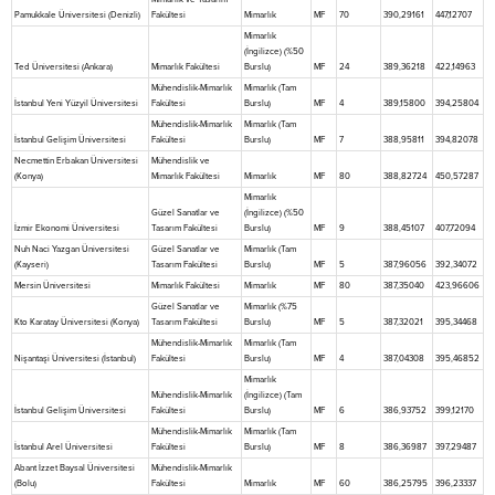
Pamukkale Üniversitesi (Denizli)
Fakültesi
Mimarlık
MF
70
390,29161
447,12707
Mimarlık
(İngilizce) (%50
Ted Üniversitesi (Ankara)
Mimarlık Fakültesi
Burslu)
MF
24
389,36218
422,14963
Mühendislik-Mimarlık
Mimarlık (Tam
İstanbul Yeni Yüzyil Üniversitesi
Fakültesi
Burslu)
MF
4
389,15800
394,25804
Mühendislik-Mimarlık
Mimarlık (Tam
İstanbul Gelişim Üniversitesi
Fakültesi
Burslu)
MF
7
388,95811
394,82078
Necmettin Erbakan Üniversitesi
Mühendislik ve
(Konya)
Mimarlık Fakültesi
Mimarlık
MF
80
388,82724
450,57287
Mimarlık
Güzel Sanatlar ve
(İngilizce) (%50
İzmir Ekonomi Üniversitesi
Tasarım Fakültesi
Burslu)
MF
9
388,45107
407,72094
Nuh Naci Yazgan Üniversitesi
Güzel Sanatlar ve
Mimarlık (Tam
(Kayseri)
Tasarım Fakültesi
Burslu)
MF
5
387,96056
392,34072
Mersin Üniversitesi
Mimarlık Fakültesi
Mimarlık
MF
80
387,35040
423,96606
Güzel Sanatlar ve
Mimarlık (%75
Kto Karatay Üniversitesi (Konya)
Tasarım Fakültesi
Burslu)
MF
5
387,32021
395,34468
Mühendislik-Mimarlık
Mimarlık (Tam
Nişantaşi Üniversitesi (İstanbul)
Fakültesi
Burslu)
MF
4
387,04308
395,46852
Mimarlık
Mühendislik-Mimarlık
(İngilizce) (Tam
İstanbul Gelişim Üniversitesi
Fakültesi
Burslu)
MF
6
386,93752
399,12170
Mühendislik-Mimarlık
Mimarlık (Tam
İstanbul Arel Üniversitesi
Fakültesi
Burslu)
MF
8
386,36987
397,29487
Abant İzzet Baysal Üniversitesi
Mühendislik-Mimarlık
(Bolu)
Fakültesi
Mimarlık
MF
60
386,25795
396,23337