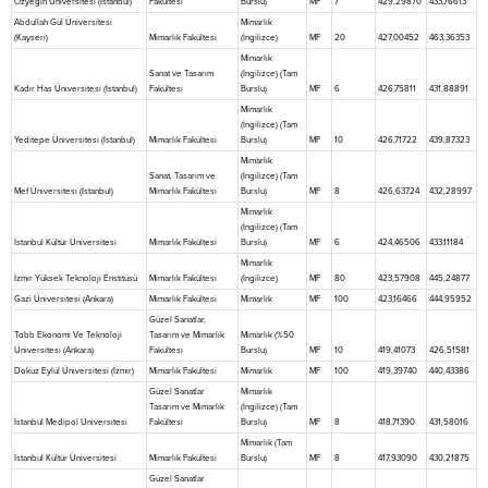
Özyeğin Üniversitesi (İstanbul)
Fakültesi
Burslu)
MF
7
429,29870
433,76613
Abdullah Gül Üniversitesi
Mimarlık
(Kayseri)
Mimarlık Fakültesi
(İngilizce)
MF
20
427,00452
463,36353
Mimarlık
Sanat ve Tasarım
(İngilizce) (Tam
Kadir Has Üniversitesi (İstanbul)
Fakültesi
Burslu)
MF
6
426,75811
431,88891
Mimarlık
(İngilizce) (Tam
Yeditepe Üniversitesi (İstanbul)
Mimarlık Fakültesi
Burslu)
MF
10
426,71722
439,87323
Mimarlık
Sanat, Tasarım ve
(İngilizce) (Tam
Mef Üniversitesi (İstanbul)
Mimarlık Fakültesi
Burslu)
MF
8
426,63724
432,28997
Mimarlık
(İngilizce) (Tam
İstanbul Kültür Üniversitesi
Mimarlık Fakültesi
Burslu)
MF
6
424,46506
433,11184
Mimarlık
İzmir Yüksek Teknoloji Enstitüsü
Mimarlık Fakültesi
(İngilizce)
MF
80
423,57908
445,24877
Gazi Üniversitesi (Ankara)
Mimarlık Fakültesi
Mimarlık
MF
100
423,16466
444,95952
Güzel Sanatlar,
Tobb Ekonomi Ve Teknoloji
Tasarım ve Mimarlık
Mimarlık (%50
Üniversitesi (Ankara)
Fakültesi
Burslu)
MF
10
419,41073
426,51581
Dokuz Eylül Üniversitesi (İzmir)
Mimarlık Fakültesi
Mimarlık
MF
100
419,39740
440,43386
Güzel Sanatlar
Mimarlık
Tasarım ve Mimarlık
(İngilizce) (Tam
İstanbul Medipol Üniversitesi
Fakültesi
Burslu)
MF
8
418,71390
431,58016
Mimarlık (Tam
İstanbul Kültür Üniversitesi
Mimarlık Fakültesi
Burslu)
MF
8
417,93090
430,21875
Güzel Sanatlar