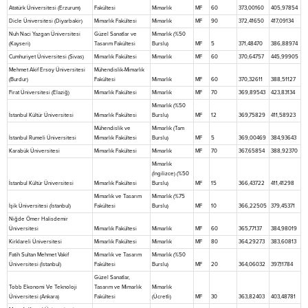
Atatürk Üniversitesi (Erzurum)
Fakültesi
Mimarlık
MF
60
373,00160
405,97854
Dicle Üniversitesi (Diyarbakir)
Mimarlık Fakültesi
Mimarlık
MF
90
372,41650
417,09134
Nuh Naci Yazgan Üniversitesi
Güzel Sanatlar ve
Mimarlık (%50
(Kayseri)
Tasarım Fakültesi
Burslu)
MF
5
371,48470
386,88974
Cumhuriyet Üniversitesi (Sivas)
Mimarlık Fakültesi
Mimarlık
MF
60
370,64757
445,99905
Mehmet Akif Ersoy Üniversitesi
Mühendislik-Mimarlık
(Burdur)
Fakültesi
Mimarlık
MF
60
370,32611
388,51127
Firat Üniversitesi (Elaziğ)
Mimarlık Fakültesi
Mimarlık
MF
70
369,89543
423,83134
Mimarlık (%50
İstanbul Kültür Üniversitesi
Mimarlık Fakültesi
Burslu)
MF
12
369,75829
411,58923
Mühendislik ve
Mimarlık (Tam
İstanbul Rumeli Üniversitesi
Mimarlık Fakültesi
Burslu)
MF
5
369,00469
384,93643
Karabük Üniversitesi
Mimarlık Fakültesi
Mimarlık
MF
70
367,65854
388,92370
Mimarlık
(İngilizce) (%50
İstanbul Kültür Üniversitesi
Mimarlık Fakültesi
Burslu)
MF
15
366,43722
411,41298
Mimarlık ve Tasarım
Mimarlık (%75
İşik Üniversitesi (İstanbul)
Fakültesi
Burslu)
MF
10
366,22505
379,45371
Niğde Ömer Halisdemir
Üniversitesi
Mimarlık Fakültesi
Mimarlık
MF
60
365,77137
384,98019
Kirklareli Üniversitesi
Mimarlık Fakültesi
Mimarlık
MF
80
364,29273
383,60813
Fatih Sultan Mehmet Vakif
Mimarlık ve Tasarım
Mimarlık (%50
Üniversitesi (İstanbul)
Fakültesi
Burslu)
MF
20
364,06032
397,11784
Güzel Sanatlar,
Tobb Ekonomi Ve Teknoloji
Tasarım ve Mimarlık
Mimarlık
Üniversitesi (Ankara)
Fakültesi
(Ücretli)
MF
30
363,82403
403,48781