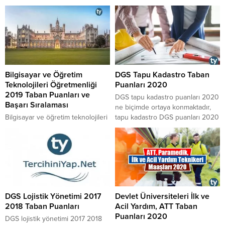
Bilgisayar ve Öğretim
DGS Tapu Kadastro Taban
Teknolojileri Öğretmenliği
Puanları 2020
2019 Taban Puanları ve
​​​​​​​DGS tapu kadastro puanları 2020
Başarı Sıralaması
ne biçimde ortaya konmaktadır,
Bilgisayar ve öğretim teknolojileri
tapu kadastro DGS puanları 2020
öğretmenliği bölümü hangi puan
tablosunda yer alan puanlar
türünden tercih edilebilmektedir,
üzerinden bakıldığında tapu
bilgisayar ve öğretim teknolojileri
kadastro bölümüne en düşük ve
öğretmenliği taban puanları 2019
en yüksek taban puan ile alan
listesi nasıldır gibi soruların
üniversiteler hangi
cevaplarına buradan
üniversitelerdir, DGS tapu
ulaşabilirsiniz.
kadastro taban puanlar 2020
DGS Lojistik Yönetimi 2017
Devlet Üniversiteleri İlk ve
kaçlara denk gelmektedir
2018 Taban Puanları
Acil Yardım, ATT Taban
sorularının cevaplarını ve DGS
Puanları 2020
tapu kadastro...
DGS lojistik yönetimi 2017 2018