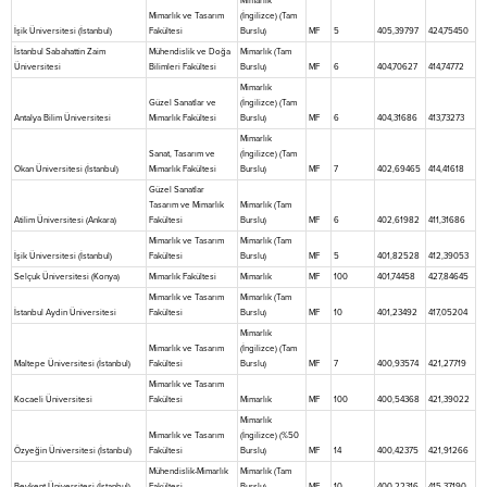
Mimarlık
Mimarlık ve Tasarım
(İngilizce) (Tam
İşik Üniversitesi (İstanbul)
Fakültesi
Burslu)
MF
5
405,39797
424,75450
İstanbul Sabahattin Zaim
Mühendislik ve Doğa
Mimarlık (Tam
Üniversitesi
Bilimleri Fakültesi
Burslu)
MF
6
404,70627
414,74772
Mimarlık
Güzel Sanatlar ve
(İngilizce) (Tam
Antalya Bilim Üniversitesi
Mimarlık Fakültesi
Burslu)
MF
6
404,31686
413,73273
Mimarlık
Sanat, Tasarım ve
(İngilizce) (Tam
Okan Üniversitesi (İstanbul)
Mimarlık Fakültesi
Burslu)
MF
7
402,69465
414,41618
Güzel Sanatlar
Tasarım ve Mimarlık
Mimarlık (Tam
Atilim Üniversitesi (Ankara)
Fakültesi
Burslu)
MF
6
402,61982
411,31686
Mimarlık ve Tasarım
Mimarlık (Tam
İşik Üniversitesi (İstanbul)
Fakültesi
Burslu)
MF
5
401,82528
412,39053
Selçuk Üniversitesi (Konya)
Mimarlık Fakültesi
Mimarlık
MF
100
401,74458
427,84645
Mimarlık ve Tasarım
Mimarlık (Tam
İstanbul Aydin Üniversitesi
Fakültesi
Burslu)
MF
10
401,23492
417,05204
Mimarlık
Mimarlık ve Tasarım
(İngilizce) (Tam
Maltepe Üniversitesi (İstanbul)
Fakültesi
Burslu)
MF
7
400,93574
421,27719
Mimarlık ve Tasarım
Kocaeli Üniversitesi
Fakültesi
Mimarlık
MF
100
400,54368
421,39022
Mimarlık
Mimarlık ve Tasarım
(İngilizce) (%50
Özyeğin Üniversitesi (İstanbul)
Fakültesi
Burslu)
MF
14
400,42375
421,91266
Mühendislik-Mimarlık
Mimarlık (Tam
Beykent Üniversitesi (İstanbul)
Fakültesi
Burslu)
MF
10
400,22316
415,37190