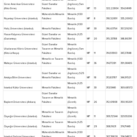
Girne Amerikan Üniversitesi
Güzel Sanatlar
(İngilizce) (Tam
(Kktc-Girne)
Fakültesi
Burslu)
MF
13
322,22804
354,04149
Mühendislik-Mimarlık
Mimarlık (%50
Nişantaşi Üniversitesi (İstanbul)
Fakültesi
Burslu)
MF
8
318,52891
335,20002
Mimarlık (%50
Haliç Üniversitesi (İstanbul)
Mimarlık Fakültesi
Burslu)
MF
30
316,63754
357,29293
Hasan Kalyoncu Üniversitesi
Güzel Sanatlar ve
Mimarlık (%25
(Gaziantep)
Mimarlık Fakültesi
Burslu)
MF
20
315,33788
348,86391
Güzel Sanatlar
Mimarlık
Uluslararasi Kibris Üniversitesi
Tasarım ve Mimarlık
(İngilizce) (Tam
(Kktc-Lefkoşa)
Fakültesi
Burslu)
MF
11
314,93903
347,27848
Mimarlık ve Tasarım
Mimarlık (%50
Maltepe Üniversitesi (İstanbul)
Fakültesi
Burslu)
MF
36
314,77281
391,08405
Mimarlık
Güzel Sanatlar ve
(İngilizce) (%25
Antalya Bilim Üniversitesi
Mimarlık Fakültesi
Burslu)
MF
18
313,83787
344,91521
Mimarlık (%25
İstanbul Kültür Üniversitesi
Mimarlık Fakültesi
Burslu)
MF
30
313,13440
369,68572
Güzel Sanatlar
Tasarım ve Mimarlık
Mimarlık
Başkent Üniversitesi (Ankara)
Fakültesi
(Ücretli)
MF
26
312,61808
350,90201
Mimarlık
Mimarlık ve Tasarım
(İngilizce)
Özyeğin Üniversitesi (İstanbul)
Fakültesi
(Ücretli)
MF
11
309,72544
329,19206
Mimarlık ve Tasarım
Mimarlık (%25
Özyeğin Üniversitesi (İstanbul)
Fakültesi
Burslu)
MF
29
308,11631
374,71449
Mühendislik-Mimarlık
Mimarlık (%50
İstanbul Gelişim Üniversitesi
Fakültesi
Burslu)
MF
9
307,39828
334,04832