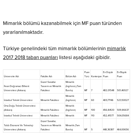
Mimarlık bölümü kazanabilmek için MF puan türünden
yararlanılmaktadır.
Türkiye genelindeki tüm mimarlık bölümlerinin
mimarlık
2017 2018 taban puanları
listesi aşağıdaki gibidir.
Puan
En Düşük
En Büyük
Üniversite Adı
Fakülte Adı
Bölüm Adı
Türü
Kontenjan
Puan
Puan
Güzel Sanatlar
Mimarlık
İhsan Doğramaci Bilkent
Tasarım ve Mimarlık
(İngilizce) (Tam
Üniversitesi (Ankara)
Fakültesi
Burslu)
MF
7
482,01548
501,46927
Mimarlık
İstanbul Teknik Üniversitesi
Mimarlık Fakültesi
(İngilizce)
MF
60
465,77146
523,50027
Orta Doğu Teknik Üniversitesi
Mimarlık
(Ankara)
Mimarlık Fakültesi
(İngilizce)
MF
100
456,84120
509,86637
İstanbul Teknik Üniversitesi
Mimarlık Fakültesi
Mimarlık
MF
110
452,41577
504,05684
Güzel Sanatlar,
Tobb Ekonomi Ve Teknoloji
Tasarım ve Mimarlık
Mimarlık (Tam
Üniversitesi (Ankara)
Fakültesi
Burslu)
MF
5
448,36387
464,00656