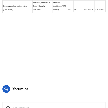
Mimarlık, Tasarım ve
Mimarlık
Girne Amerikan Üniversitesi
Güzel Sanatlar
(İngilizce) (%75
(Kktc-Girne)
Fakültesi
Burslu)
MF
26
265,51188
306,40902
Yorumlar