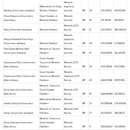
Mimarlık
Mühendislik ve Doğa
(İngilizce)
Altinbaş Üniversitesi (İstanbul)
Bilimleri Fakültesi
(Ücretli)
MF
20
271,50922
307,55289
Hasan Kalyoncu Üniversitesi
Güzel Sanatlar ve
Mimarlık
(Gaziantep)
Mimarlık Fakültesi
(Ücretli)
MF
35
271,31978
314,30157
Mimarlık (%25
Haliç Üniversitesi (İstanbul)
Mimarlık Fakültesi
Burslu)
MF
31
270,67621
306,58624
Mimarlık
Alanya Hamdullah Emin Paşa
(İngilizce)
Üniversitesi (Antalya)
Mimarlık Fakültesi
(Ücretli)
MF
28
270,05949
277,48914
Fatih Sultan Mehmet Vakif
Mimarlık ve Tasarım
Mimarlık
Üniversitesi (İstanbul)
Fakültesi
(Ücretli)
MF
15
269,58915
322,69716
Güzel Sanatlar
Uluslararasi Kibris Üniversitesi
Tasarım ve Mimarlık
Mimarlık (%75
(Kktc-Lefkoşa)
Fakültesi
Burslu)
MF
26
269,39844
313,25186
Güzel Sanatlar
Mimarlık
Uluslararasi Kibris Üniversitesi
Tasarım ve Mimarlık
(İngilizce) (%75
(Kktc-Lefkoşa)
Fakültesi
Burslu)
MF
28
268,87368
307,70786
Mimarlık, Tasarım ve
Girne Amerikan Üniversitesi
Güzel Sanatlar
Mimarlık (%75
(Kktc-Girne)
Fakültesi
Burslu)
MF
18
268,86886
327,99122
Mühendislik-Mimarlık
Mimarlık
İstanbul Gelişim Üniversitesi
Fakültesi
(Ücretli)
MF
23
267,98088
276,69934
Mimarlık ve Tasarım
Mimarlık (%50
İstinye Üniversitesi (İstanbul)
Fakültesi
Burslu)
MF
27
267,01026
344,33672
Mimarlık, Tasarım ve
Girne Amerikan Üniversitesi
Güzel Sanatlar
Mimarlık
(Kktc-Girne)
Fakültesi
(Ücretli)
MF
11
266,89207
267,38394