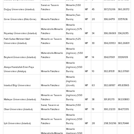
Sanat ve Tasarım
Mimarlık (%50
Doğuş Üniversitesi (İstanbul)
Fakültesi
Burslu)
MF
45
307,25206
360,28372
Mimarlık (Tam
Girne Üniversitesi (Kktc-Girne)
Mimarlık Fakültesi
Burslu)
MF
20
306,64719
337,17636
Mimarlık
Mühendislik-Mimarlık
(İngilizce) (%75
Nişantaşi Üniversitesi (İstanbul)
Fakültesi
Burslu)
MF
34
306,06069
334,26315
Fatih Sultan Mehmet Vakif
Mimarlık ve Tasarım
Mimarlık (%25
Üniversitesi (İstanbul)
Fakültesi
Burslu)
MF
30
304,20953
360,26801
Mimarlık
Mühendislik-Mimarlık
(İngilizce) (%50
Beykent Üniversitesi (İstanbul)
Fakültesi
Burslu)
MF
14
304,07001
333,16109
Mimarlık
Alanya Hamdullah Emin Paşa
(İngilizce) (%50
Üniversitesi (Antalya)
Mimarlık Fakültesi
Burslu)
MF
10
302,81931
362,07061
Mimarlık
(İngilizce)
İstanbul Bilgi Üniversitesi
Mimarlık Fakültesi
(Ücretli)
MF
63
302,68187
419,83965
Mimarlık
Mimarlık ve Tasarım
(İngilizce) (%50
Maltepe Üniversitesi (İstanbul)
Fakültesi
Burslu)
MF
38
301,81270
363,93883
Sanat, Tasarım ve
Mimarlık (%50
Okan Üniversitesi (İstanbul)
Mimarlık Fakültesi
Burslu)
MF
19
300,23233
364,77295
Mimarlık
Mimarlık ve Tasarım
(İngilizce) (%50
İşik Üniversitesi (İstanbul)
Fakültesi
Burslu)
MF
28
298,50296
365,70444
Mimarlık
Mühendislik-Mimarlık
(İngilizce) (%50