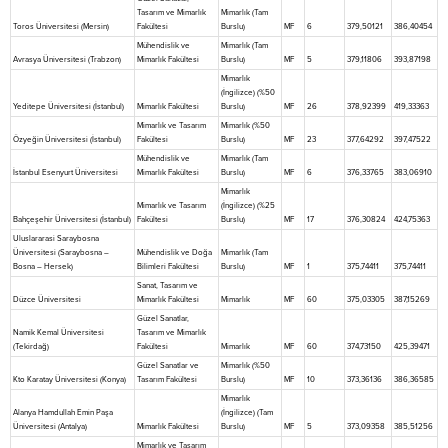
Tasarım ve Mimarlık
Mimarlık (Tam
Toros Üniversitesi (Mersin)
Fakültesi
Burslu)
MF
6
379,50121
386,40454
Mühendislik ve
Mimarlık (Tam
Avrasya Üniversitesi (Trabzon)
Mimarlık Fakültesi
Burslu)
MF
5
379,11806
393,87198
Mimarlık
(İngilizce) (%50
Yeditepe Üniversitesi (İstanbul)
Mimarlık Fakültesi
Burslu)
MF
26
378,92399
419,33363
Mimarlık ve Tasarım
Mimarlık (%50
Özyeğin Üniversitesi (İstanbul)
Fakültesi
Burslu)
MF
23
377,64292
397,47522
Mühendislik ve
Mimarlık (Tam
İstanbul Esenyurt Üniversitesi
Mimarlık Fakültesi
Burslu)
MF
6
376,33765
383,06910
Mimarlık
Mimarlık ve Tasarım
(İngilizce) (%25
Bahçeşehir Üniversitesi (İstanbul)
Fakültesi
Burslu)
MF
17
376,30824
424,75363
Uluslararasi Saraybosna
Üniversitesi (Saraybosna –
Mühendislik ve Doğa
Mimarlık (Tam
Bosna – Hersek)
Bilimleri Fakültesi
Burslu)
MF
1
375,74411
375,74411
Sanat, Tasarım ve
Düzce Üniversitesi
Mimarlık Fakültesi
Mimarlık
MF
60
375,03305
387,15269
Güzel Sanatlar,
Namik Kemal Üniversitesi
Tasarım ve Mimarlık
(Tekirdağ)
Fakültesi
Mimarlık
MF
60
374,73150
425,39471
Güzel Sanatlar ve
Mimarlık (%50
Kto Karatay Üniversitesi (Konya)
Tasarım Fakültesi
Burslu)
MF
10
373,36136
386,36585
Mimarlık
Alanya Hamdullah Emin Paşa
(İngilizce) (Tam
Üniversitesi (Antalya)
Mimarlık Fakültesi
Burslu)
MF
5
373,09358
385,51256
Mimarlık ve Tasarım