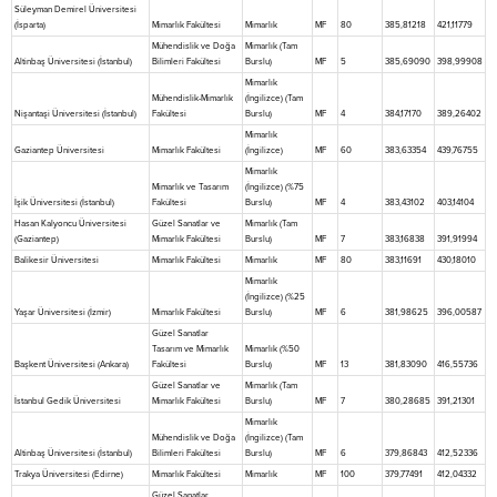
Süleyman Demirel Üniversitesi
(İsparta)
Mimarlık Fakültesi
Mimarlık
MF
80
385,81218
421,11779
Mühendislik ve Doğa
Mimarlık (Tam
Altinbaş Üniversitesi (İstanbul)
Bilimleri Fakültesi
Burslu)
MF
5
385,69090
398,99908
Mimarlık
Mühendislik-Mimarlık
(İngilizce) (Tam
Nişantaşi Üniversitesi (İstanbul)
Fakültesi
Burslu)
MF
4
384,17170
389,26402
Mimarlık
Gaziantep Üniversitesi
Mimarlık Fakültesi
(İngilizce)
MF
60
383,63354
439,76755
Mimarlık
Mimarlık ve Tasarım
(İngilizce) (%75
İşik Üniversitesi (İstanbul)
Fakültesi
Burslu)
MF
4
383,43102
403,14104
Hasan Kalyoncu Üniversitesi
Güzel Sanatlar ve
Mimarlık (Tam
(Gaziantep)
Mimarlık Fakültesi
Burslu)
MF
7
383,16838
391,91994
Balikesir Üniversitesi
Mimarlık Fakültesi
Mimarlık
MF
80
383,11691
430,18010
Mimarlık
(İngilizce) (%25
Yaşar Üniversitesi (İzmir)
Mimarlık Fakültesi
Burslu)
MF
6
381,98625
396,00587
Güzel Sanatlar
Tasarım ve Mimarlık
Mimarlık (%50
Başkent Üniversitesi (Ankara)
Fakültesi
Burslu)
MF
13
381,83090
416,55736
Güzel Sanatlar ve
Mimarlık (Tam
İstanbul Gedik Üniversitesi
Mimarlık Fakültesi
Burslu)
MF
7
380,28685
391,21301
Mimarlık
Mühendislik ve Doğa
(İngilizce) (Tam
Altinbaş Üniversitesi (İstanbul)
Bilimleri Fakültesi
Burslu)
MF
6
379,86843
412,52336
Trakya Üniversitesi (Edirne)
Mimarlık Fakültesi
Mimarlık
MF
100
379,77491
412,04332
Güzel Sanatlar,