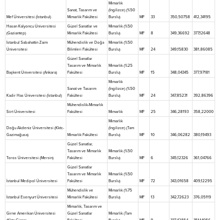
Mimarlık
Sanat, Tasarım ve
(İngilizce) (%50
Mef Üniversitesi (İstanbul)
Mimarlık Fakültesi
Burslu)
MF
33
350,50758
412,34195
Hasan Kalyoncu Üniversitesi
Güzel Sanatlar ve
Mimarlık (%50
(Gaziantep)
Mimarlık Fakültesi
Burslu)
MF
8
349,36692
377,12648
İstanbul Sabahattin Zaim
Mühendislik ve Doğa
Mimarlık (%50
Üniversitesi
Bilimleri Fakültesi
Burslu)
MF
24
349,15830
381,86085
Güzel Sanatlar
Tasarım ve Mimarlık
Mimarlık (%25
Başkent Üniversitesi (Ankara)
Fakültesi
Burslu)
MF
15
348,04345
377,97181
Mimarlık
Sanat ve Tasarım
(İngilizce) (%50
Kadir Has Üniversitesi (İstanbul)
Fakültesi
Burslu)
MF
24
347,85231
392,86396
Mühendislik-Mimarlık
Siirt Üniversitesi
Fakültesi
Mimarlık
MF
25
346,28193
358,22000
Mimarlık
Doğu Akdeniz Üniversitesi (Kktc-
(İngilizce) (Tam
Gazimağusa)
Mimarlık Fakültesi
Burslu)
MF
10
346,06282
380,19493
Güzel Sanatlar,
Tasarım ve Mimarlık
Mimarlık (%50
Toros Üniversitesi (Mersin)
Fakültesi
Burslu)
MF
6
345,12326
361,04766
Güzel Sanatlar
Tasarım ve Mimarlık
Mimarlık (%50
İstanbul Medipol Üniversitesi
Fakültesi
Burslu)
MF
72
343,01658
409,12295
Mühendislik ve
Mimarlık (%75
İstanbul Esenyurt Üniversitesi
Mimarlık Fakültesi
Burslu)
MF
13
342,72623
376,05119
Mimarlık, Tasarım ve
Girne Amerikan Üniversitesi
Güzel Sanatlar
Mimarlık (Tam