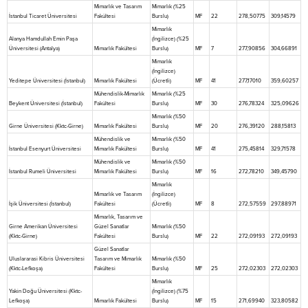
Mimarlık ve Tasarım
Mimarlık (%25
İstanbul Ticaret Üniversitesi
Fakültesi
Burslu)
MF
22
278,50775
309,14579
Mimarlık
Alanya Hamdullah Emin Paşa
(İngilizce) (%25
Üniversitesi (Antalya)
Mimarlık Fakültesi
Burslu)
MF
7
277,90856
304,66891
Mimarlık
(İngilizce)
Yeditepe Üniversitesi (İstanbul)
Mimarlık Fakültesi
(Ücretli)
MF
41
277,17010
359,60257
Mühendislik-Mimarlık
Mimarlık (%25
Beykent Üniversitesi (İstanbul)
Fakültesi
Burslu)
MF
30
276,78324
325,09626
Mimarlık (%50
Girne Üniversitesi (Kktc-Girne)
Mimarlık Fakültesi
Burslu)
MF
20
276,39120
288,15813
Mühendislik ve
Mimarlık (%50
İstanbul Esenyurt Üniversitesi
Mimarlık Fakültesi
Burslu)
MF
41
275,45814
329,71578
Mühendislik ve
Mimarlık (%50
İstanbul Rumeli Üniversitesi
Mimarlık Fakültesi
Burslu)
MF
16
272,78210
349,45790
Mimarlık
Mimarlık ve Tasarım
(İngilizce)
İşik Üniversitesi (İstanbul)
Fakültesi
(Ücretli)
MF
8
272,57559
297,88971
Mimarlık, Tasarım ve
Girne Amerikan Üniversitesi
Güzel Sanatlar
Mimarlık (%50
(Kktc-Girne)
Fakültesi
Burslu)
MF
22
272,09193
272,09193
Güzel Sanatlar
Uluslararasi Kibris Üniversitesi
Tasarım ve Mimarlık
Mimarlık (%50
(Kktc-Lefkoşa)
Fakültesi
Burslu)
MF
25
272,02303
272,02303
Mimarlık
Yakin Doğu Üniversitesi (Kktc-
(İngilizce) (%75
Lefkoşa)
Mimarlık Fakültesi
Burslu)
MF
15
271,69940
323,80582