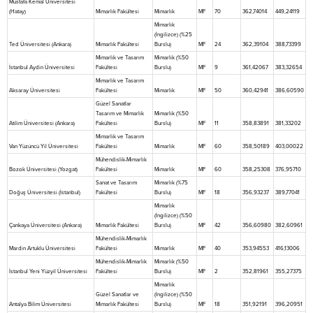
Mustafa Kemal Üniversitesi
(Hatay)
Mimarlık Fakültesi
Mimarlık
MF
70
362,74014
449,24119
Mimarlık
(İngilizce) (%25
Ted Üniversitesi (Ankara)
Mimarlık Fakültesi
Burslu)
MF
24
362,39104
388,73399
Mimarlık ve Tasarım
Mimarlık (%50
İstanbul Aydin Üniversitesi
Fakültesi
Burslu)
MF
9
361,42067
383,32654
Mimarlık ve Tasarım
Aksaray Üniversitesi
Fakültesi
Mimarlık
MF
50
360,42941
386,60590
Güzel Sanatlar
Tasarım ve Mimarlık
Mimarlık (%50
Atilim Üniversitesi (Ankara)
Fakültesi
Burslu)
MF
11
358,83891
381,33202
Mimarlık ve Tasarım
Van Yüzüncü Yil Üniversitesi
Fakültesi
Mimarlık
MF
60
358,50189
403,00022
Mühendislik-Mimarlık
Bozok Üniversitesi (Yozgat)
Fakültesi
Mimarlık
MF
60
358,25308
376,95710
Sanat ve Tasarım
Mimarlık (%75
Doğuş Üniversitesi (İstanbul)
Fakültesi
Burslu)
MF
18
356,93237
389,77041
Mimarlık
(İngilizce) (%50
Çankaya Üniversitesi (Ankara)
Mimarlık Fakültesi
Burslu)
MF
42
356,60980
382,60961
Mühendislik-Mimarlık
Mardin Artuklu Üniversitesi
Fakültesi
Mimarlık
MF
40
353,94553
416,13006
Mühendislik-Mimarlık
Mimarlık (%50
İstanbul Yeni Yüzyil Üniversitesi
Fakültesi
Burslu)
MF
2
352,81961
355,27375
Mimarlık
Güzel Sanatlar ve
(İngilizce) (%50
Antalya Bilim Üniversitesi
Mimarlık Fakültesi
Burslu)
MF
18
351,92191
396,20951