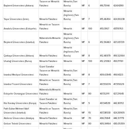
Tasarım ve Mimarlık
Mimarlık (Tam
Başkent Üniversitesi (Ankara)
Fakültesi
Burslu)
MF
6
416,75144
424,14390
Mimarlık
(İngilizce) (Tam
Yaşar Üniversitesi (İzmir)
Mimarlık Fakültesi
Burslu)
MF
7
415,46454
424,90238
Mimarlık ve Tasarım
Anadolu Üniversitesi (Eskişehir)
Fakültesi
Mimarlık
MF
100
415,13167
437,19763
Mimarlık
Mühendislik-Mimarlık
(İngilizce) (Tam
Beykent Üniversitesi (İstanbul)
Fakültesi
Burslu)
MF
6
412,96463
421,69729
Mimarlık
(İngilizce) (Tam
Çankaya Üniversitesi (Ankara)
Mimarlık Fakültesi
Burslu)
MF
8
412,46979
418,52064
Uludağ Üniversitesi (Bursa)
Mimarlık Fakültesi
Mimarlık
MF
100
412,29363
450,71761
Güzel Sanatlar
Tasarım ve Mimarlık
Mimarlık (Tam
İstanbul Medipol Üniversitesi
Fakültesi
Burslu)
MF
8
409,63945
418,14323
Mimarlık ve Tasarım
Mimarlık (Tam
İstanbul Ticaret Üniversitesi
Fakültesi
Burslu)
MF
7
407,55074
417,95029
Mühendislik-Mimarlık
Eskişehir Osmangazi Üniversitesi
Fakültesi
Mimarlık
MF
80
407,52111
427,21645
Güzel Sanatlar ve
Mimarlık (Tam
Kto Karatay Üniversitesi (Konya)
Tasarım Fakültesi
Burslu)
MF
5
407,44539
442,80112
Fatih Sultan Mehmet Vakif
Mimarlık ve Tasarım
Mimarlık (Tam
Üniversitesi (İstanbul)
Fakültesi
Burslu)
MF
15
407,38530
424,30905
Akdeniz Üniversitesi (Antalya)
Mimarlık Fakültesi
Mimarlık
MF
70
406,70841
446,57779
Gebze Teknik Üniversitesi
Mimarlık Fakültesi
Mimarlık
MF
80
405,94164
430,05359