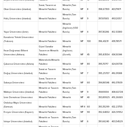
Sanat, Tasarım ve
Mimarlık (Tam
Okan Üniversitesi (İstanbul)
Mimarlık Fakültesi
Burslu)
MF
8
398,67359
403,71871
Mimarlık (Tam
Haliç Üniversitesi (İstanbul)
Mimarlık Fakültesi
Burslu)
MF
9
397,61565
410,12057
Mimarlık
(İngilizce) (%50
Yaşar Üniversitesi (İzmir)
Mimarlık Fakültesi
Burslu)
MF
4
397,30286
412,53300
Karadeniz Teknik Üniversitesi
(Trabzon)
Mimarlık Fakültesi
Mimarlık
MF
100
396,43231
439,78571
Güzel Sanatlar
Mimarlık
İhsan Doğramaci Bilkent
Tasarım ve Mimarlık
(İngilizce)
Üniversitesi (Ankara)
Fakültesi
(Ücretli)
MF
45
395,83554
434,50344
Mühendislik-Mimarlık
Çukurova Üniversitesi (Adana)
Fakültesi
Mimarlık
MF
80
395,70717
424,00734
Sanat ve Tasarım
Mimarlık (Tam
Doğuş Üniversitesi (İstanbul)
Fakültesi
Burslu)
MF
7
395,25707
416,01088
Sanat, Tasarım ve
Sakarya Üniversitesi
Mimarlık Fakültesi
Mimarlık
MF
60
394,86546
416,07609
Mimarlık ve Tasarım
Mimarlık (Tam
Maltepe Üniversitesi (İstanbul)
Fakültesi
Burslu)
MF
9
394,10004
408,82728
İzmir Demokrasi Üniversitesi
Mimarlık Fakültesi
Mimarlık
MF
40
393,89925
419,26069
Ondokuz Mayis Üniversitesi
(Samsun)
Mimarlık Fakültesi
Mimarlık
MF-4
60
393,35299
432,23755
Erciyes Üniversitesi (Kayseri)
Mimarlık Fakültesi
Mimarlık
MF
90
392,64002
426,51952
Mimarlık ve Tasarım
Mimarlık (Tam
İstinye Üniversitesi (İstanbul)
Fakültesi
Burslu)
MF
6
391,66240
403,54529
Mimarlık ve Tasarım