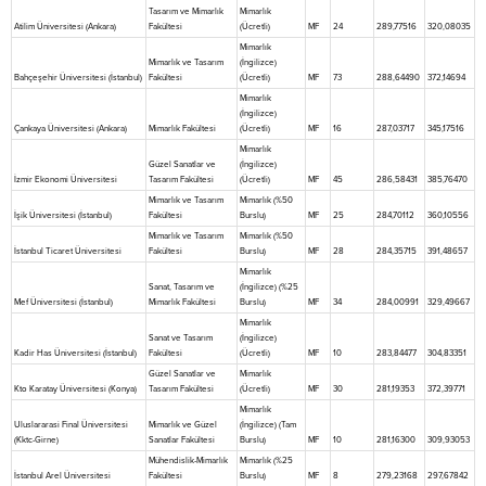
Tasarım ve Mimarlık
Mimarlık
Atilim Üniversitesi (Ankara)
Fakültesi
(Ücretli)
MF
24
289,77516
320,08035
Mimarlık
Mimarlık ve Tasarım
(İngilizce)
Bahçeşehir Üniversitesi (İstanbul)
Fakültesi
(Ücretli)
MF
73
288,64490
372,14694
Mimarlık
(İngilizce)
Çankaya Üniversitesi (Ankara)
Mimarlık Fakültesi
(Ücretli)
MF
16
287,03717
345,17516
Mimarlık
Güzel Sanatlar ve
(İngilizce)
İzmir Ekonomi Üniversitesi
Tasarım Fakültesi
(Ücretli)
MF
45
286,58431
385,76470
Mimarlık ve Tasarım
Mimarlık (%50
İşik Üniversitesi (İstanbul)
Fakültesi
Burslu)
MF
25
284,70112
360,10556
Mimarlık ve Tasarım
Mimarlık (%50
İstanbul Ticaret Üniversitesi
Fakültesi
Burslu)
MF
28
284,35715
391,48657
Mimarlık
Sanat, Tasarım ve
(İngilizce) (%25
Mef Üniversitesi (İstanbul)
Mimarlık Fakültesi
Burslu)
MF
34
284,00991
329,49667
Mimarlık
Sanat ve Tasarım
(İngilizce)
Kadir Has Üniversitesi (İstanbul)
Fakültesi
(Ücretli)
MF
10
283,84477
304,83351
Güzel Sanatlar ve
Mimarlık
Kto Karatay Üniversitesi (Konya)
Tasarım Fakültesi
(Ücretli)
MF
30
281,19353
372,39771
Mimarlık
Uluslararasi Final Üniversitesi
Mimarlık ve Güzel
(İngilizce) (Tam
(Kktc-Girne)
Sanatlar Fakültesi
Burslu)
MF
10
281,16300
309,93053
Mühendislik-Mimarlık
Mimarlık (%25
İstanbul Arel Üniversitesi
Fakültesi
Burslu)
MF
8
279,23168
297,67842