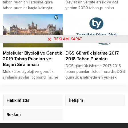
taban puanları listesine göre
​​​​​​​Devlet üniversiteleri ilk ve acil
taban puanlar kaçta kalmıştır,
yardım 2020 taban puanları
dikey geçiş sınavına kimler
kaçlardadır, ATT puanları 2020
girebilir sorularının cevaplarına
nasıl ortaya konmaktadır, ilk ve
buradan ulaşabilirsiniz.
acil yardım tavan puanları devlette
kaçlarla gelmektedir gibi soruların
cevabına ve devlet üniversiteleri
REKLAMI KAPAT
paramedik taban puanları
içeriğine yazımızdan
Moleküler Biyoloji ve Genetik
DGS Gümrük İşletme 2017
erişebilirsiniz.
2019 Taban Puanları ve
2018 Taban Puanları
Başarı Sıralaması
DGS gümrük işletme 2017 2018
Moleküler biyoloji ve genetik
taban puanları listesi nasıldır, DGS
sıralama sayıları açıklandı mı, ne
gümrük işletmede en yüksek
zaman açıklanacak, 2019
taban puan kaçtır gibi soruların
moleküler biyoloji ve genetik
cevaplarına buradan
taban puanları nasıldır gibi
ulaşabilirsiniz.
soruların cevaplarına buradan
Hakkımızda
İletişim
erişebilirsiniz.
Reklam