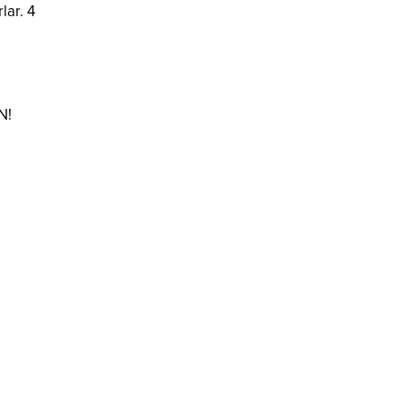
lar. 4
N!