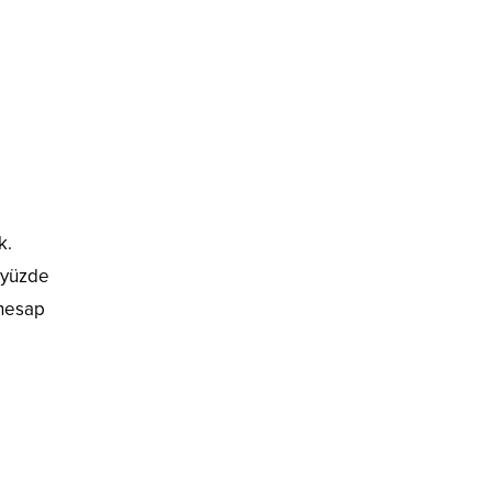
k.
 yüzde
 hesap