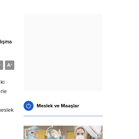
lışma
A
-
+
eki
erle
Meslek ve Maaşlar
 meslek