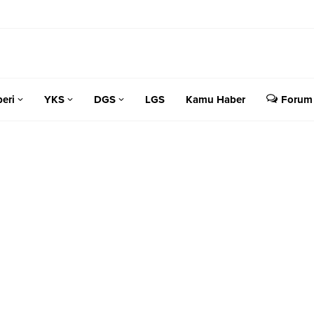
eri
YKS
DGS
LGS
Kamu Haber
Forum