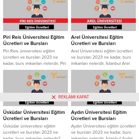
üniversitesinde yer alan bölümler
üniversitesinde yer alan bölümler
nelerdir gibi merak edilen konular
nelerdir, ön lisans ve lisans kayıt
hakkında sizlere bu yazımızda en
ücreti ne kadardır gibi merak
güncel bilgileri verdik. OSTİM
edilen konular hakkında sizlere
Teknik Üniversitesi Eğitim
bu yazımızda en güncel bilgileri
Ücretleri ve Bursları Fenerbahçe
verdik. Alanya HEP Üniversitesi
Piri Reis Üniversitesi Eğitim
Arel Üniversitesi Eğitim
Üniversitesi Eğitim Ücretleri ve
Eğitim Ücretleri ve Bursları
Ücretleri ve Bursları
Ücretleri ve Bursları
Bursları Tercihiniyap Forum
Acıbadem Üniversitesi Eğitim...
Tekrar Aktif Tıklayın...
Piri Reis üniversitesi eğitim
Arel Üniversitesi eğitim ücretleri
ücretleri ve bursları 2023 ne
ve bursları 2023 ne kadar, burs
kadar, burs imkanları nelerdir, Piri
imkanları nelerdir, İstanbul Arel
Reis üniversitesi denizcilik
Üniversitesi Yurt ücretleri, ön
fakültesi indirimi, ön lisans ve
lisans ve lisans kayıt ücreti ne
lisans kayıt ücreti nelerdir gibi
kadardır gibi merak edilen
merak edilen konular hakkında
konular hakkında sizlere bu
sizlere bu yazımızda en güncel
yazımızda en güncel bilgileri
REKLAMI KAPAT
bilgileri verdik. Nişantaşı
verdik. Bilkent Üniversitesi Eğitim
Üniversitesi Eğitim Ücretleri ve
Ücretleri ve Bursları Arel
Üsküdar Üniversitesi Eğitim
Aydın Üniversitesi Eğitim
Bursları Piri Reis Üniversitesi
Üniversitesi Eğitim Ücretleri ve
Ücretleri ve Bursları
Ücretleri ve Bursları
Eğitim Ücretleri ve...
Bursları Tercihiniyap...
Üsküdar üniversitesi eğitim
Aydın Üniversitesi eğitim ücretleri
ücretleri ve bursları 2023 ne
ve bursları 2023 ne kadar, burs
kadar, burs imkanları nelerdir?
imkanları nelerdir, İstanbul Aydın