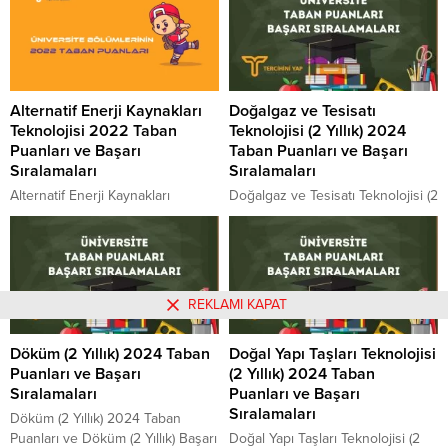
Evde Hasta Bakımı sıralaması.
Hizmetleri güncel taban puanları
2022 yılında sınava girecek
ve başarı sıralamaları açıklandı ve
adayların en çok merak ettiği
genel tablo ortaya çıktı. Posta
konuların başında gelen Evde
Hizmetleri sıralaması. 2024 yılında
Hasta Bakımı Taban Puanları
sınava girecek adayların en çok
Alternatif Enerji Kaynakları
Doğalgaz ve Tesisatı
2022 ve Evde Hasta Bakımı
merak ettiği konuların başında
Teknolojisi 2022 Taban
Teknolojisi (2 Yıllık) 2024
Başarı Sıralamaları 2022
gelen Posta Hizmetleri (2 Yıllık)
Puanları ve Başarı
Taban Puanları ve Başarı
sorularının cevabı...
Taban Puanları...
Sıralamaları
Sıralamaları
Alternatif Enerji Kaynakları
Doğalgaz ve Tesisatı Teknolojisi (2
Teknolojisi 2022 Taban Puanları
Yıllık) 2024 Taban Puanları ve
ve Alternatif Enerji Kaynakları
Doğalgaz ve Tesisatı Teknolojisi (2
Teknolojisi Başarı Sıralamaları
Yıllık) Başarı Sıralamaları 2024
2022 Alternatif Enerji Kaynakları
Doğalgaz ve Tesisatı Teknolojisi
Teknolojisi kaç puanla kapattı?
güncel taban puanları ve başarı
REKLAMI KAPAT
Alternatif Enerji Kaynakları
sıralamaları açıklandı ve genel
Teknolojisi sıralaması. 2022
tablo ortaya çıktı. Doğalgaz ve
Döküm (2 Yıllık) 2024 Taban
Doğal Yapı Taşları Teknolojisi
yılında sınava girecek adayların
Tesisatı Teknolojisi sıralaması.
Puanları ve Başarı
(2 Yıllık) 2024 Taban
en çok merak ettiği konuların
2024 yılında sınava girecek
Sıralamaları
Puanları ve Başarı
başında gelen Alternatif Enerji
adayların en çok merak ettiği
Sıralamaları
Kaynakları Teknolojisi Taban
konuların...
Döküm (2 Yıllık) 2024 Taban
Puanları 2022 ve Alternatif Enerji
Puanları ve Döküm (2 Yıllık) Başarı
Doğal Yapı Taşları Teknolojisi (2