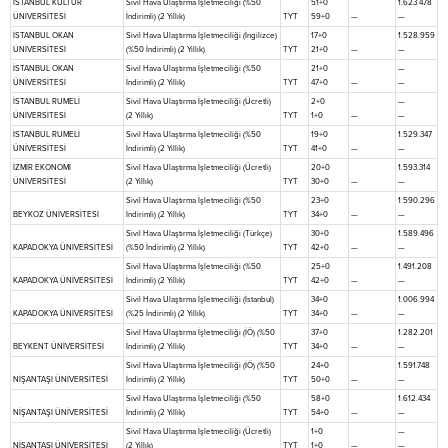
İSTANBUL KÜLTÜR
Sivil Hava Ulaştırma İşletmeciliği (%50
51+0
1.623.478
ÜNİVERSİTESİ
İndirimli) (2 Yıllık)
TYT
59+0
—
—
İSTANBUL OKAN
Sivil Hava Ulaştırma İşletmeciliği (İngilizce)
17+0
1.528.959
ÜNİVERSİTESİ
(%50 İndirimli) (2 Yıllık)
TYT
21+0
—
—
İSTANBUL OKAN
Sivil Hava Ulaştırma İşletmeciliği (%50
21+0
—
ÜNİVERSİTESİ
İndirimli) (2 Yıllık)
TYT
47+0
—
—
İSTANBUL RUMELİ
Sivil Hava Ulaştırma İşletmeciliği (Ücretli)
2+0
—
ÜNİVERSİTESİ
(2 Yıllık)
TYT
1+0
—
—
İSTANBUL RUMELİ
Sivil Hava Ulaştırma İşletmeciliği (%50
19+0
1.529.347
ÜNİVERSİTESİ
İndirimli) (2 Yıllık)
TYT
41+0
—
—
İZMİR EKONOMİ
Sivil Hava Ulaştırma İşletmeciliği (Ücretli)
20+0
1.593.314
ÜNİVERSİTESİ
(2 Yıllık)
TYT
30+0
—
—
Sivil Hava Ulaştırma İşletmeciliği (%50
23+0
1.590.296
BEYKOZ ÜNİVERSİTESİ
İndirimli) (2 Yıllık)
TYT
34+0
—
—
Sivil Hava Ulaştırma İşletmeciliği (Türkçe)
30+0
1.589.496
KAPADOKYA ÜNİVERSİTESİ
(%50 İndirimli) (2 Yıllık)
TYT
42+0
—
—
Sivil Hava Ulaştırma İşletmeciliği (%50
25+0
1.491.208
KAPADOKYA ÜNİVERSİTESİ
İndirimli) (2 Yıllık)
TYT
42+0
—
—
Sivil Hava Ulaştırma İşletmeciliği (İstanbul)
34+0
1.006.994
KAPADOKYA ÜNİVERSİTESİ
(%25 İndirimli) (2 Yıllık)
TYT
34+0
—
—
Sivil Hava Ulaştırma İşletmeciliği (İÖ) (%50
37+0
1.282.201
BEYKENT ÜNİVERSİTESİ
İndirimli) (2 Yıllık)
TYT
34+0
—
—
Sivil Hava Ulaştırma İşletmeciliği (İÖ) (%50
24+0
1.591.748
NİŞANTAŞI ÜNİVERSİTESİ
İndirimli) (2 Yıllık)
TYT
50+0
—
—
Sivil Hava Ulaştırma İşletmeciliği (%50
58+0
1.612.434
NİŞANTAŞI ÜNİVERSİTESİ
İndirimli) (2 Yıllık)
TYT
54+0
—
—
Sivil Hava Ulaştırma İşletmeciliği (Ücretli)
1+0
—
NİŞANTAŞI ÜNİVERSİTESİ
(2 Yıllık)
TYT
1+0
—
—