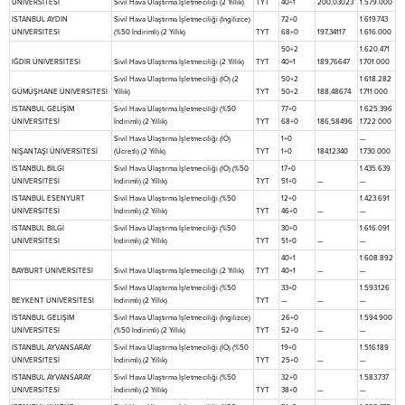
ÜNİVERSİTESİ
Sivil Hava Ulaştırma İşletmeciliği (2 Yıllık)
TYT
40+1
200,03023
1.579.000
İSTANBUL AYDIN
Sivil Hava Ulaştırma İşletmeciliği (İngilizce)
72+0
1.619.743
ÜNİVERSİTESİ
(%50 İndirimli) (2 Yıllık)
TYT
68+0
197,34117
1.616.000
50+2
1.620.471
IĞDIR ÜNİVERSİTESİ
Sivil Hava Ulaştırma İşletmeciliği (2 Yıllık)
TYT
40+1
189,76647
1.701.000
Sivil Hava Ulaştırma İşletmeciliği (İÖ) (2
50+2
1.618.282
GÜMÜŞHANE ÜNİVERSİTESİ
Yıllık)
TYT
50+2
188,48674
1.711.000
İSTANBUL GELİŞİM
Sivil Hava Ulaştırma İşletmeciliği (%50
77+0
1.625.396
ÜNİVERSİTESİ
İndirimli) (2 Yıllık)
TYT
68+0
186,58496
1.722.000
Sivil Hava Ulaştırma İşletmeciliği (İÖ)
1+0
—
NİŞANTAŞI ÜNİVERSİTESİ
(Ücretli) (2 Yıllık)
TYT
1+0
184,12340
1.730.000
İSTANBUL BİLGİ
Sivil Hava Ulaştırma İşletmeciliği (İÖ) (%50
17+0
1.435.639
ÜNİVERSİTESİ
İndirimli) (2 Yıllık)
TYT
51+0
—
—
İSTANBUL ESENYURT
Sivil Hava Ulaştırma İşletmeciliği (%50
12+0
1.423.691
ÜNİVERSİTESİ
İndirimli) (2 Yıllık)
TYT
46+0
—
—
İSTANBUL BİLGİ
Sivil Hava Ulaştırma İşletmeciliği (%50
30+0
1.616.091
ÜNİVERSİTESİ
İndirimli) (2 Yıllık)
TYT
51+0
—
—
40+1
1.608.892
BAYBURT ÜNİVERSİTESİ
Sivil Hava Ulaştırma İşletmeciliği (2 Yıllık)
TYT
40+1
—
—
Sivil Hava Ulaştırma İşletmeciliği (%50
33+0
1.593.126
BEYKENT ÜNİVERSİTESİ
İndirimli) (2 Yıllık)
TYT
—
—
—
İSTANBUL GELİŞİM
Sivil Hava Ulaştırma İşletmeciliği (İngilizce)
26+0
1.594.900
ÜNİVERSİTESİ
(%50 İndirimli) (2 Yıllık)
TYT
52+0
—
—
İSTANBUL AYVANSARAY
Sivil Hava Ulaştırma İşletmeciliği (İÖ) (%50
19+0
1.516.189
ÜNİVERSİTESİ
İndirimli) (2 Yıllık)
TYT
25+0
—
—
İSTANBUL AYVANSARAY
Sivil Hava Ulaştırma İşletmeciliği (%50
32+0
1.583.737
ÜNİVERSİTESİ
İndirimli) (2 Yıllık)
TYT
38+0
—
—