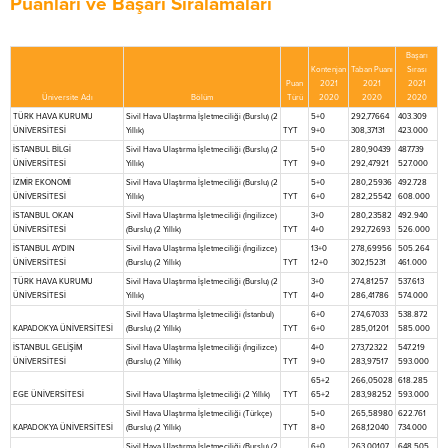
Puanları ve Başarı Sıralamaları
Başarı
Kontenjan
Taban Puanı
Sırası
Puan
2021
2021
2021
Üniversite Adı
Bölüm
Türü
2020
2020
2020
TÜRK HAVA KURUMU
Sivil Hava Ulaştırma İşletmeciliği (Burslu) (2
5+0
292,77664
403.309
ÜNİVERSİTESİ
Yıllık)
TYT
9+0
308,37131
423.000
İSTANBUL BİLGİ
Sivil Hava Ulaştırma İşletmeciliği (Burslu) (2
5+0
280,90439
487.739
ÜNİVERSİTESİ
Yıllık)
TYT
9+0
292,47921
527.000
İZMİR EKONOMİ
Sivil Hava Ulaştırma İşletmeciliği (Burslu) (2
5+0
280,25936
492.728
ÜNİVERSİTESİ
Yıllık)
TYT
6+0
282,25542
608.000
İSTANBUL OKAN
Sivil Hava Ulaştırma İşletmeciliği (İngilizce)
3+0
280,23582
492.940
ÜNİVERSİTESİ
(Burslu) (2 Yıllık)
TYT
4+0
292,72693
526.000
İSTANBUL AYDIN
Sivil Hava Ulaştırma İşletmeciliği (İngilizce)
13+0
278,69956
505.264
ÜNİVERSİTESİ
(Burslu) (2 Yıllık)
TYT
12+0
302,15231
461.000
TÜRK HAVA KURUMU
Sivil Hava Ulaştırma İşletmeciliği (Burslu) (2
3+0
274,81257
537.613
ÜNİVERSİTESİ
Yıllık)
TYT
4+0
286,41786
574.000
Sivil Hava Ulaştırma İşletmeciliği (İstanbul)
6+0
274,67033
538.872
KAPADOKYA ÜNİVERSİTESİ
(Burslu) (2 Yıllık)
TYT
6+0
285,01201
585.000
İSTANBUL GELİŞİM
Sivil Hava Ulaştırma İşletmeciliği (İngilizce)
4+0
273,72322
547.219
ÜNİVERSİTESİ
(Burslu) (2 Yıllık)
TYT
9+0
283,97517
593.000
65+2
266,05028
618.285
EGE ÜNİVERSİTESİ
Sivil Hava Ulaştırma İşletmeciliği (2 Yıllık)
TYT
65+2
283,98252
593.000
Sivil Hava Ulaştırma İşletmeciliği (Türkçe)
5+0
265,58980
622.761
KAPADOKYA ÜNİVERSİTESİ
(Burslu) (2 Yıllık)
TYT
8+0
268,12040
734.000
Sivil Hava Ulaştırma İşletmeciliği (Burslu) (2
6+0
263,00107
648.505