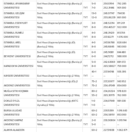
İSTANBUL AYVANSARAY
Sivil Hava Ulaştırma İşletmeciliği (Burslu) (2
5+0
250,13194
792.285
ÜNİVERSİTESİ
Yıllık)
TYT
7+0
252,31446
901.000
İSTANBUL GELİŞİM
Sivil Hava Ulaştırma İşletmeciliği (Burslu) (2
13+0
249,97747
794.130
ÜNİVERSİTESİ
Yıllık)
TYT
12+0
255,86239
861.000
İSTANBUL ESENYURT
Sivil Hava Ulaştırma İşletmeciliği (Burslu) (2
3+0
248,52314
811.201
ÜNİVERSİTESİ
Yıllık)
TYT
8+0
250,46527
922.000
İSTANBUL RUMELİ
Sivil Hava Ulaştırma İşletmeciliği (Burslu) (2
4+0
248,31429
813.704
ÜNİVERSİTESİ
Yıllık)
TYT
8+0
237,42271
1.076.000
İSTANBUL AREL
Sivil Hava Ulaştırma İşletmeciliği (İÖ)
4+0
247,06788
828.684
ÜNİVERSİTESİ
(Burslu) (2 Yıllık)
TYT
8+0
245,16845
983.000
Sivil Hava Ulaştırma İşletmeciliği (İÖ)
6+0
245,74381
844.480
BEYKENT ÜNİVERSİTESİ
(Burslu) (2 Yıllık)
TYT
6+0
244,72712
988.000
Sivil Hava Ulaştırma İşletmeciliği (Burslu) (2
5+0
242,63069
881.072
KAPADOKYA ÜNİVERSİTESİ
Yıllık)
TYT
8+0
265,58827
759.000
40+1
237,94748
935.395
KAYSERİ ÜNİVERSİTESİ
Sivil Hava Ulaştırma İşletmeciliği (2 Yıllık)
TYT
—
—
—
Sivil Hava Ulaştırma İşletmeciliği (İÖ) (2
75+2
237,20977
943.952
AKDENİZ ÜNİVERSİTESİ
Yıllık)
TYT
75+2
256,47049
854.000
MUĞLA SITKI KOÇMAN
80+2
234,26324
978.820
ÜNİVERSİTESİ
Sivil Hava Ulaştırma İşletmeciliği (2 Yıllık)
TYT
55+2
265,30179
762.000
DOKUZ EYLÜL
Sivil Hava Ulaştırma İşletmeciliği (KKTC
1+0
234,07949
981.030
ÜNİVERSİTESİ
Uyruklu) (2 Yıllık)
TYT
1+0
—
—
BURSA ULUDAĞ
60+2
231,15399
1.016.643
ÜNİVERSİTESİ
Sivil Hava Ulaştırma İşletmeciliği (2 Yıllık)
TYT
60+2
256,58151
853.000
AKDENİZ KARPAZ
Sivil Hava Ulaştırma İşletmeciliği (Burslu) (2
2+0
230,90804
1.019.744
ÜNİVERSİTESİ
Yıllık)
TYT
5+0
—
—
ALANYA ALAADDİN
60+2
227,51838
1.062.871