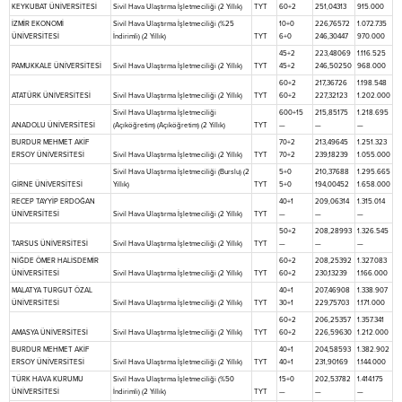
KEYKUBAT ÜNİVERSİTESİ
Sivil Hava Ulaştırma İşletmeciliği (2 Yıllık)
TYT
60+2
251,04313
915.000
İZMİR EKONOMİ
Sivil Hava Ulaştırma İşletmeciliği (%25
10+0
226,76572
1.072.735
ÜNİVERSİTESİ
İndirimli) (2 Yıllık)
TYT
6+0
246,30447
970.000
45+2
223,48069
1.116.525
PAMUKKALE ÜNİVERSİTESİ
Sivil Hava Ulaştırma İşletmeciliği (2 Yıllık)
TYT
45+2
246,50250
968.000
60+2
217,36726
1.198.548
ATATÜRK ÜNİVERSİTESİ
Sivil Hava Ulaştırma İşletmeciliği (2 Yıllık)
TYT
60+2
227,32123
1.202.000
Sivil Hava Ulaştırma İşletmeciliği
600+15
215,85175
1.218.695
ANADOLU ÜNİVERSİTESİ
(Açıköğretim) (Açıköğretim) (2 Yıllık)
TYT
—
—
—
BURDUR MEHMET AKİF
70+2
213,49645
1.251.323
ERSOY ÜNİVERSİTESİ
Sivil Hava Ulaştırma İşletmeciliği (2 Yıllık)
TYT
70+2
239,18239
1.055.000
Sivil Hava Ulaştırma İşletmeciliği (Burslu) (2
5+0
210,37688
1.295.665
GİRNE ÜNİVERSİTESİ
Yıllık)
TYT
5+0
194,00452
1.658.000
RECEP TAYYİP ERDOĞAN
40+1
209,06314
1.315.014
ÜNİVERSİTESİ
Sivil Hava Ulaştırma İşletmeciliği (2 Yıllık)
TYT
—
—
—
50+2
208,28993
1.326.545
TARSUS ÜNİVERSİTESİ
Sivil Hava Ulaştırma İşletmeciliği (2 Yıllık)
TYT
—
—
—
NİĞDE ÖMER HALİSDEMİR
60+2
208,25392
1.327.083
ÜNİVERSİTESİ
Sivil Hava Ulaştırma İşletmeciliği (2 Yıllık)
TYT
60+2
230,13239
1.166.000
MALATYA TURGUT ÖZAL
40+1
207,46908
1.338.907
ÜNİVERSİTESİ
Sivil Hava Ulaştırma İşletmeciliği (2 Yıllık)
TYT
30+1
229,75703
1.171.000
60+2
206,25357
1.357.341
AMASYA ÜNİVERSİTESİ
Sivil Hava Ulaştırma İşletmeciliği (2 Yıllık)
TYT
60+2
226,59630
1.212.000
BURDUR MEHMET AKİF
40+1
204,58593
1.382.902
ERSOY ÜNİVERSİTESİ
Sivil Hava Ulaştırma İşletmeciliği (2 Yıllık)
TYT
40+1
231,90169
1.144.000
TÜRK HAVA KURUMU
Sivil Hava Ulaştırma İşletmeciliği (%50
15+0
202,53782
1.414.175
ÜNİVERSİTESİ
İndirimli) (2 Yıllık)
TYT
—
—
—