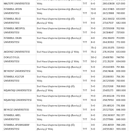
MALTEPE ÜNİVERSİTESİ
Yıllık)
TYT
6+0
280,63608
621.000
İSTANBUL AYDIN
Sivil Hava Ulaştırma İşletmeciliği (Burslu) (2
13+0
262,57465
653.007
ÜNİVERSİTESİ
Yıllık)
TYT
12+0
267,23988
743.000
İSTANBUL BİLGİ
Sivil Hava Ulaştırma İşletmeciliği (İÖ)
3+0
262,56632
653.095
ÜNİVERSİTESİ
(Burslu) (2 Yıllık)
TYT
9+0
273,67537
682.000
İSTANBUL MEDİPOL
Sivil Hava Ulaştırma İşletmeciliği (Burslu) (2
11+0
257,95008
702.166
ÜNİVERSİTESİ
Yıllık)
TYT
11+0
267,84647
737.000
İSTANBUL OKAN
Sivil Hava Ulaştırma İşletmeciliği (Burslu) (2
4+0
256,96610
713.099
ÜNİVERSİTESİ
Yıllık)
TYT
8+0
264,30302
772.000
75+2
255,55375
729.103
AKDENİZ ÜNİVERSİTESİ
Sivil Hava Ulaştırma İşletmeciliği (2 Yıllık)
TYT
75+2
276,91294
653.000
DOKUZ EYLÜL
50+2
254,18780
744.790
ÜNİVERSİTESİ
Sivil Hava Ulaştırma İşletmeciliği (2 Yıllık)
TYT
50+2
272,35291
694.000
Sivil Hava Ulaştırma İşletmeciliği (Burslu) (2
5+0
253,60305
751.366
BEYKENT ÜNİVERSİTESİ
Yıllık)
TYT
9+0
258,74646
830.000
İSTANBUL KÜLTÜR
Sivil Hava Ulaştırma İşletmeciliği (Burslu) (2
9+0
253,18093
756.310
ÜNİVERSİTESİ
Yıllık)
TYT
11+0
267,25580
743.000
Sivil Hava Ulaştırma İşletmeciliği (İÖ)
5+0
252,11268
768.860
NİŞANTAŞI ÜNİVERSİTESİ
(Burslu) (2 Yıllık)
TYT
9+0
254,15273
880.000
Sivil Hava Ulaştırma İşletmeciliği (Burslu) (2
11+0
251,80228
772.555
NİŞANTAŞI ÜNİVERSİTESİ
Yıllık)
TYT
10+0
258,79150
830.000
Sivil Hava Ulaştırma İşletmeciliği (Burslu) (2
5+0
251,48520
776.308
BEYKOZ ÜNİVERSİTESİ
Yıllık)
TYT
6+0
257,27326
846.000
İSTANBUL AREL
Sivil Hava Ulaştırma İşletmeciliği (Burslu) (2
6+0
250,96907
782.377
ÜNİVERSİTESİ
Yıllık)
TYT
11+0
257,77986
840.000
İSTANBUL AYVANSARAY
Sivil Hava Ulaştırma İşletmeciliği (İÖ)
3+0
250,46551
788.285
ÜNİVERSİTESİ
(Burslu) (2 Yıllık)
TYT
5+0
247,55363
955.000