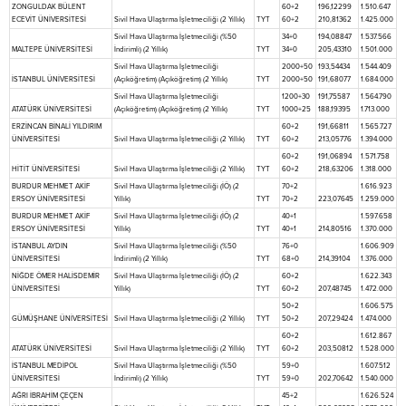
ZONGULDAK BÜLENT
60+2
196,12299
1.510.647
ECEVİT ÜNİVERSİTESİ
Sivil Hava Ulaştırma İşletmeciliği (2 Yıllık)
TYT
60+2
210,81362
1.425.000
Sivil Hava Ulaştırma İşletmeciliği (%50
34+0
194,08847
1.537.566
MALTEPE ÜNİVERSİTESİ
İndirimli) (2 Yıllık)
TYT
34+0
205,43310
1.501.000
Sivil Hava Ulaştırma İşletmeciliği
2000+50
193,54434
1.544.409
İSTANBUL ÜNİVERSİTESİ
(Açıköğretim) (Açıköğretim) (2 Yıllık)
TYT
2000+50
191,68077
1.684.000
Sivil Hava Ulaştırma İşletmeciliği
1200+30
191,75587
1.564.790
ATATÜRK ÜNİVERSİTESİ
(Açıköğretim) (Açıköğretim) (2 Yıllık)
TYT
1000+25
188,19395
1.713.000
ERZİNCAN BİNALİ YILDIRIM
60+2
191,66811
1.565.727
ÜNİVERSİTESİ
Sivil Hava Ulaştırma İşletmeciliği (2 Yıllık)
TYT
60+2
213,05776
1.394.000
60+2
191,06894
1.571.758
HİTİT ÜNİVERSİTESİ
Sivil Hava Ulaştırma İşletmeciliği (2 Yıllık)
TYT
60+2
218,63206
1.318.000
BURDUR MEHMET AKİF
Sivil Hava Ulaştırma İşletmeciliği (İÖ) (2
70+2
1.616.923
ERSOY ÜNİVERSİTESİ
Yıllık)
TYT
70+2
223,07645
1.259.000
BURDUR MEHMET AKİF
Sivil Hava Ulaştırma İşletmeciliği (İÖ) (2
40+1
1.597.658
ERSOY ÜNİVERSİTESİ
Yıllık)
TYT
40+1
214,80516
1.370.000
İSTANBUL AYDIN
Sivil Hava Ulaştırma İşletmeciliği (%50
76+0
1.606.909
ÜNİVERSİTESİ
İndirimli) (2 Yıllık)
TYT
68+0
214,39104
1.376.000
NİĞDE ÖMER HALİSDEMİR
Sivil Hava Ulaştırma İşletmeciliği (İÖ) (2
60+2
1.622.343
ÜNİVERSİTESİ
Yıllık)
TYT
60+2
207,48745
1.472.000
50+2
1.606.575
GÜMÜŞHANE ÜNİVERSİTESİ
Sivil Hava Ulaştırma İşletmeciliği (2 Yıllık)
TYT
50+2
207,29424
1.474.000
60+2
1.612.867
ATATÜRK ÜNİVERSİTESİ
Sivil Hava Ulaştırma İşletmeciliği (2 Yıllık)
TYT
60+2
203,50812
1.528.000
İSTANBUL MEDİPOL
Sivil Hava Ulaştırma İşletmeciliği (%50
59+0
1.607.512
ÜNİVERSİTESİ
İndirimli) (2 Yıllık)
TYT
59+0
202,70642
1.540.000
AĞRI İBRAHİM ÇEÇEN
45+2
1.626.524