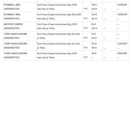
İSTANBUL AREL
Sivil Hava Ulaştırma İşletmeciliği (%50
33+0
1.608.143
ÜNİVERSİTESİ
İndirimli) (2 Yıllık)
TYT
63+0
—
—
İSTANBUL AREL
Sivil Hava Ulaştırma İşletmeciliği (İÖ) (%50
23+0
1.618.697
ÜNİVERSİTESİ
İndirimli) (2 Yıllık)
TYT
42+0
—
—
AKDENİZ KARPAZ
Sivil Hava Ulaştırma İşletmeciliği (%50
8+0
—
ÜNİVERSİTESİ
İndirimli) (2 Yıllık)
TYT
25+0
—
—
TÜRK HAVA KURUMU
Sivil Hava Ulaştırma İşletmeciliği (Ücretli)
3+0
—
ÜNİVERSİTESİ
(2 Yıllık)
TYT
21+0
—
—
TÜRK HAVA KURUMU
Sivil Hava Ulaştırma İşletmeciliği (Ücretli)
15+0
1.567.067
ÜNİVERSİTESİ
(2 Yıllık)
TYT
51+0
—
—
TÜRK HAVA KURUMU
Sivil Hava Ulaştırma İşletmeciliği (%50
14+0
1.184.695
ÜNİVERSİTESİ
İndirimli) (2 Yıllık)
TYT
—
—
—