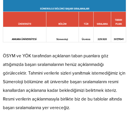
SÜMEROLOJİ BÖLÜMÜ BAŞARI SIRALAMALARI
TABAN
ÜNİVERSİTE
BÖLÜM
TÜR
SIRALAMA
PUAN
ANKARA ÜNİVERSİTESİ
Sümeroloji
Ücretsiz
229.920
307,71041
ÖSYM ve YÖK tarafından açıklanan taban puanlara göz
attığımızda başarı sıralamalarının henüz açıklanmadığı
görülecektir. Tahmini verilerle sizleri yanıltmak istemediğimiz için
Sümeroloji bölümüne ait üniversite başarı sıralamalarını resmi
kanallardan açıklanana kadar beklediğimizi belirtmek isteriz.
Resmi verilerin açıklanmasıyla birlikte biz de bu tablolar altında
başarı sıralamalarına yer vereceğiz.