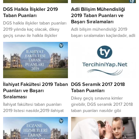
DGS Halkla İlişkiler 2019
Adli Bilişim Mühendisliği
Taban Puanları
2019 Taban Puanları ve
Başarı Sıralamaları
DGS halkla ilişkiler taban puanları
2019 yılında kaç olacak, dikey
Adli bilişim mühendisliği 2019
geçiş sınavı ile halkla ilişkiler
başarı sıralamaları kaçlardadır, adli
bölümüne kimler hangi puan türü
bilişim mühendisliği 2019 taban
ile geçiş yapabilir, DGS halkla
puanları kaç civarındadır, 2019
ilişkiler kontenjanları 2019 yılında
adli bilişim mühendisliği başarı
kaç olacaktır, 2018 DGS halkla
sıralamaları ve taban puanları
ilişkiler puanları içinde bulunan
neye göre belirlenmektedir, 2018
en yüksek ve en düşük halkla
yerleştirmelerinde adli bilişim
ilişkiler taban puanları kaçtır gibi
mühendisliği bölümü en küçük ve
İlahiyat Fakültesi 2019 Taban
DGS Seramik 2017 2018
soruların...
en büyük kaç taban puan ve
Puanları ve Başarı
Taban Puanları
sıralama ile kapatmıştır gibi
Sıralaması
soruların cevaplarına buradan
Dikey geçiş sınavına kimler
erişebilirsiniz.
İlahiyat fakültesi taban puanları
girebilir, DGS seramik 2017 2018
2019 listesi nasıldır,2019 ilahiyat
taban puanları nasıldır gibi
sıralama ne zaman belli olacak
soruların cevaplarına buradan
gibi soruların cevaplarına buradan
ulaşabilirsiniz.
ulaşabilirsiniz.