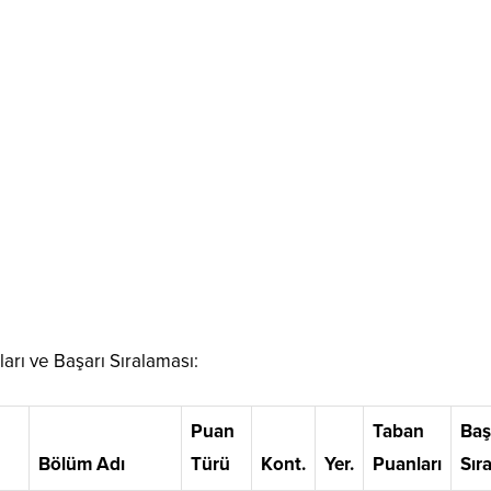
arı ve Başarı Sıralaması:
Puan
Taban
Baş
Bölüm Adı
Türü
Kont.
Yer.
Puanları
Sır