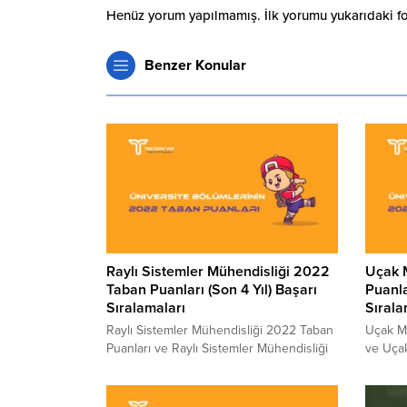
Henüz yorum yapılmamış. İlk yorumu yukarıdaki form
Benzer Konular
Raylı Sistemler Mühendisliği 2022
Uçak 
Taban Puanları (Son 4 Yıl) Başarı
Puanla
Sıralamaları
Sırala
Raylı Sistemler Mühendisliği 2022 Taban
Uçak M
Puanları ve Raylı Sistemler Mühendisliği
ve Uçak
Başarı Sıralamaları 2022 Raylı Sistemler
2022 U
Mühendisliği kaç puanla kapattı? Raylı
kapattı
Sistemler Mühendisliği sıralaması. 2022
2022 yı