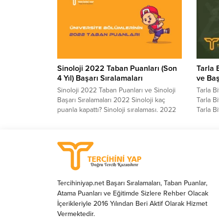
yılında sınava girecek adayların en çok
çok mer
merak ettiği konuların başında gelen
Uçak M
Raylı Sistemler Mühendisliği Taban
ve Uçak
Puanları 2022 ve Raylı Sistemler
2022 so
Mühendisliği Başarı Sıralamaları 2022
tablomuz
sorularının cevabı...
Sinoloji 2022 Taban Puanları (Son
Tarla 
4 Yıl) Başarı Sıralamaları
ve Baş
Sinoloji 2022 Taban Puanları ve Sinoloji
Tarla B
Başarı Sıralamaları 2022 Sinoloji kaç
Tarla Bi
puanla kapattı? Sinoloji sıralaması. 2022
Tarla B
yılında sınava girecek adayların en çok
başarı 
merak ettiği konuların başında gelen
tablo or
Sinoloji Taban Puanları 2022 ve Sinoloji
2024 yı
Başarı Sıralamaları 2022 sorularının
çok mer
cevabı aşağıdaki tablomuzda yer
Tarla B
almaktadır. Sizler için ÖSYM – YÖK Atlas
Tarla Bi
tarafından paylaşılan...
Tercihiniyap.net Başarı Sıralamaları, Taban Puanlar,
Atama Puanları ve Eğitimde Sizlere Rehber Olacak
İçerikleriyle 2016 Yılından Beri Aktif Olarak Hizmet
Vermektedir.