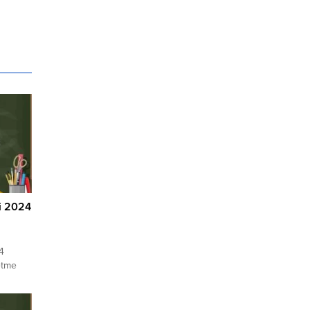
mi 2024
4
etme
cel
rı