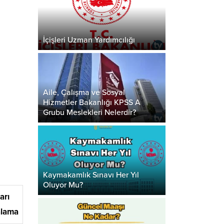
İçişleri Uzman Yardımcılığı
Aile, Çalışma ve Sosyal
Hizmetler Bakanlığı KPSS A
Grubu Meslekleri Nelerdir?
Kaymakamlık Sınavı Her Yıl
Oluyor Mu?
arı
alama