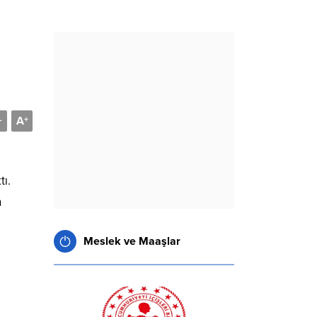
A
-
+
tı.
n
Meslek ve Maaşlar