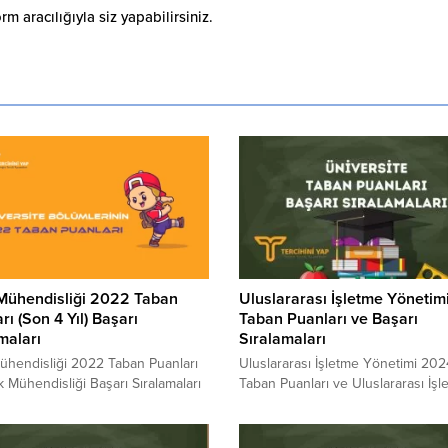
 aracılığıyla siz yapabilirsiniz.
Mühendisliği 2022 Taban
Uluslararası İşletme Yöneti
rı (Son 4 Yıl) Başarı
Taban Puanları ve Başarı
maları
Sıralamaları
ühendisliği 2022 Taban Puanları
Uluslararası İşletme Yönetimi 202
 Mühendisliği Başarı Sıralamaları
Taban Puanları ve Uluslararası İşl
çak Mühendisliği kaç puanla
Yönetimi Başarı Sıralamaları 2024
? Uçak Mühendisliği sıralaması.
Uluslararası İşletme Yönetimi gün
lında sınava girecek adayların en
taban puanları ve başarı sıralamala