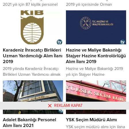
2021 yılı için 87 kişilik personel
2019 yılı içerisinde Orman
alım ilanı yayımlandı. Başvuru
Muhafaza Memuru alımı için
şartları ve detaylar haberimizde.
çıkmış olduğu alım ilanının
detaylarını yazımızda
bulabilirsiniz.
Karadeniz İhracatçı Birlikleri
Hazine ve Maliye Bakanlığı
Uzman Yardımcılığı Alım İlanı
Stajyer Hazine Kontrolörlüğü
2019
Alım İlanı 2019
2019 yılında Karadeniz İhracatçı
Hazine ve Maliye Bakanlığı 2019
Birlikleri Uzman Yardımcısı almak
yılı için Stajyer Hazine
üzere ilana çıktı. Başvuru
Kontrolörlüğü alım ilanı yayımladı.
koşulları, alınacak aday sayısı ve
Alım süreci nasıl olacak? Başvuru
diğer detayları yazımızda
koşulları neler? Sınavı ne zaman?
bulabilirsiniz.
Detaylar haberimizde.
REKLAMI KAPAT
Adalet Bakanlığı Personel
YSK Seçim Müdürü Alımı
Alım İlanı 2021
YSK seçim müdürü alımı için ilana