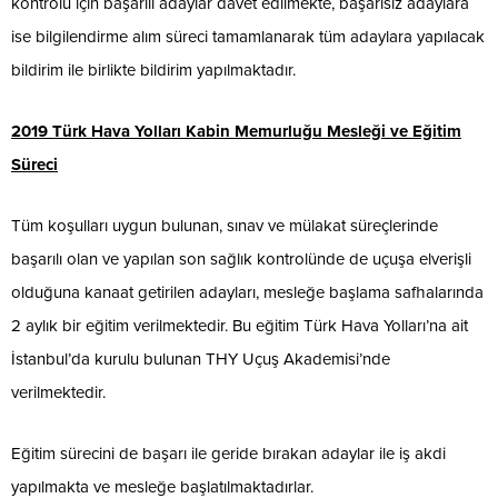
kontrolü için başarılı adaylar davet edilmekte, başarısız adaylara
ise bilgilendirme alım süreci tamamlanarak tüm adaylara yapılacak
bildirim ile birlikte bildirim yapılmaktadır.
2019 Türk Hava Yolları Kabin Memurluğu Mesleği ve Eğitim
Süreci
Tüm koşulları uygun bulunan, sınav ve mülakat süreçlerinde
başarılı olan ve yapılan son sağlık kontrolünde de uçuşa elverişli
olduğuna kanaat getirilen adayları, mesleğe başlama safhalarında
2 aylık bir eğitim verilmektedir. Bu eğitim Türk Hava Yolları’na ait
İstanbul’da kurulu bulunan THY Uçuş Akademisi’nde
verilmektedir.
Eğitim sürecini de başarı ile geride bırakan adaylar ile iş akdi
yapılmakta ve mesleğe başlatılmaktadırlar.