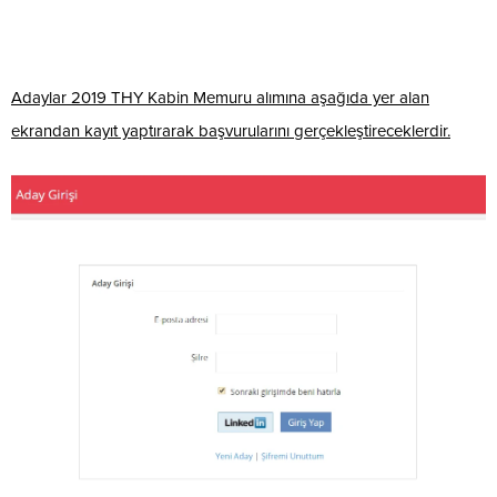
Adaylar 2019 THY Kabin Memuru alımına aşağıda yer alan
ekrandan kayıt yaptırarak başvurularını gerçekleştireceklerdir.