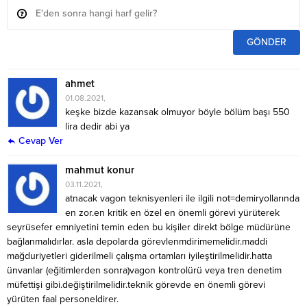
ahmet
01.08.2021,
keşke bizde kazansak olmuyor böyle bölüm başı 550
lira dedir abi ya
Cevap Ver
mahmut konur
03.11.2021,
atnacak vagon teknisyenleri ile ilgili not=demiryollarında
en zor.en kritik en özel en önemli görevi yürüterek
seyrüsefer emniyetini temin eden bu kişiler direkt bölge müdürüne
bağlanmalıdırlar. asla depolarda görevlenmdirimemelidir.maddi
mağduriyetleri giderilmeli çalışma ortamları iyileştirilmelidir.hatta
ünvanlar (eğitimlerden sonra)vagon kontrolürü veya tren denetim
müfettişi gibi.değiştirilmelidir.teknik görevde en önemli görevi
yürüten faal personeldirer.