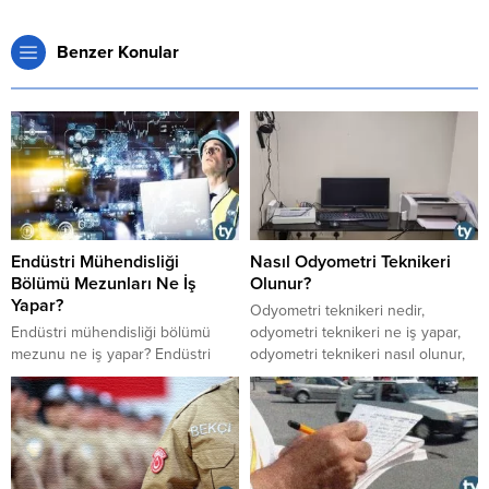
Benzer Konular
Endüstri Mühendisliği
Nasıl Odyometri Teknikeri
Bölümü Mezunları Ne İş
Olunur?
Yapar?
​​​​​​​Odyometri teknikeri nedir,
Endüstri mühendisliği bölümü
odyometri teknikeri ne iş yapar,
mezunu ne iş yapar? Endüstri
odyometri teknikeri nasıl olunur,
mühendisliği bölümünü okuyanlar
odyometri teknikeri görevleri
hangi mesleklerde istihdam edilir?
nelerdir, odyometri teknikeri
Endüstri mühendisliği bölümü
çalışma saatleri ve şartları nasıldır
okuyanlar, meslek bulma
gibi soruların cevaplarını
konusunda hangi avantaj ve
yazımızda derledik.
dezavantajlara sahiptir? Endüstri