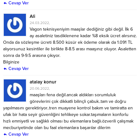
Cevap Ver
Ali
24.03.2022,
Vagon teknisyeniyim maaşlar dediğiniz gibi değil. İlk 6
ay asaletiniz tasdiklenene kadar %8 eksik ücret alırsınız.
Onda da sözleşme ücreti 8.500 küsür ek ödeme olarak da 1.091 TL
alıyorsunuz kesintiler ile birlikte 8-8.5 arası maaşınız oluyor. Asaletten
sonra da 9-9.5 arasına çıkıyor.
Bilginize
Cevap Ver
atalay konur
20.06.2022,
maaşları fena değil.ancak aldıkları sorumluluk
görevlerini çok dikkatli bilinçli çabuk..tam ve doğru
yapılmasını gerektiriyor..tren muayene kontrol bakım ve tamiratta en
ufak bir hata seyir güvenliğini tehlikeye sokar.taşımaların konforlu
hızlı emniyetli ve sağlıklı olması bu elemanlara bağlı.özverili çalışmak
mecburiyetinde olan bu faal elemanlara başarılar dilerim
Cevap Ver