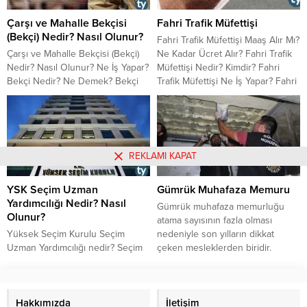
mühendisliği bölümü mezunları
Çarşı ve Mahalle Bekçisi
Fahri Trafik Müfettişi
kamuda hangi mesleklerde
(Bekçi) Nedir? Nasıl Olunur?
çalışabilir? Endüstri mühendisliği
Fahri Trafik Müfettişi Maaş Alır Mı?
mezunlarının özel sektörde
Çarşı ve Mahalle Bekçisi (Bekçi)
Ne Kadar Ücret Alır? Fahri Trafik
yapacakları işler nelerdir? Bütün
Nedir? Nasıl Olunur? Ne İş Yapar?
Müfettişi Nedir? Kimdir? Fahri
bu sorulara cevabını yazımız
Bekçi Nedir? Ne Demek? Bekçi
Trafik Müfettişi Ne İş Yapar? Fahri
devamında görebilirsiniz.
Nasıl Olunur? Kimler Bekçi
Trafik Müfettişi Nasıl Olunur?
Olabilir? Bekçi Olma Şartları Bekçi
Alımı Başvuru İçin Gereken
Belgeler Nelerdir? Bekçi Ne İş
Yapar? Görevleri Nelerdir?
REKLAMI KAPAT
YSK Seçim Uzman
Gümrük Muhafaza Memuru
Yardımcılığı Nedir? Nasıl
Gümrük muhafaza memurluğu
Olunur?
atama sayısının fazla olması
Yüksek Seçim Kurulu Seçim
nedeniyle son yılların dikkat
Uzman Yardımcılığı nedir? Seçim
çeken mesleklerden biridir.
Uzman Yardımcıları ne iş yaparlar?
Mesleğin tanıtımı noktasındaki
Nasıl Seçim Uzman Yardımcısı
bilgi eksikliği, kişilerin bu mesleği
olunur? Maaşı ne kadar? Özlük
tercih etmelerini zorlaştırmaktadır.
hakları nasıl? Detayları YSK Seçim
Hakkımızda
Gümrük muhafaza memuru ne iş
İletişim