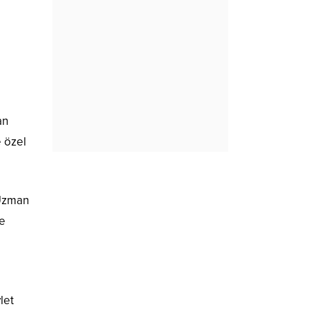
an
e özel
 Uzman
ve
let