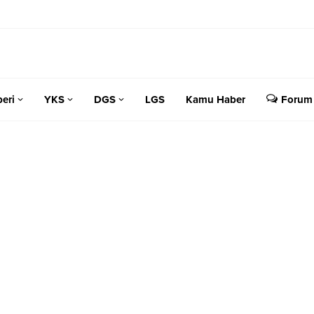
eri
YKS
DGS
LGS
Kamu Haber
Forum