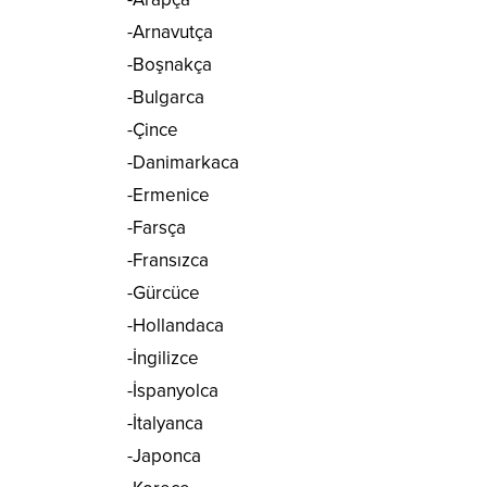
-Arnavutça
-Boşnakça
-Bulgarca
-Çince
-Danimarkaca
-Ermenice
-Farsça
-Fransızca
-Gürcüce
-Hollandaca
-İngilizce
-İspanyolca
-İtalyanca
-Japonca