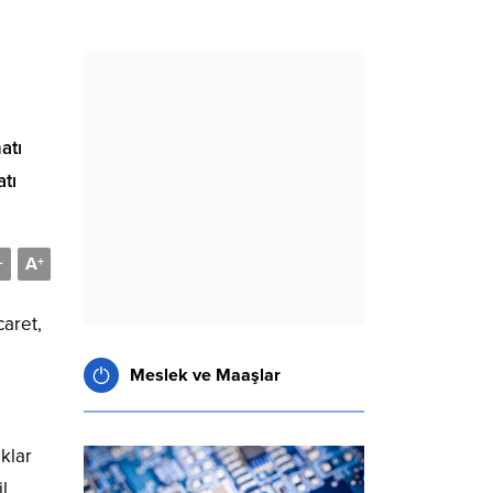
atı
atı
A
-
+
caret,
Meslek ve Maaşlar
aklar
l