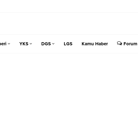
eri
YKS
DGS
LGS
Kamu Haber
Forum