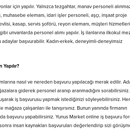
yonlar için yapılır. Yalnızca tezgahtar, manav personeli alınma
, muhasebe elemanı, idari işler personeli, aşçı, inşaat proje
evlisi, kasap, servis şoförü, reyon elemanı, müşteri hizmetler
i unvanlarda personel alımı yapılır. İş ilanlarına ilkokul me
 adaylar başvurabilir. Kadın-erkek, deneyimli-deneyimsiz
 Yapılır?
mlarına nasıl ve nereden başvuru yapılacağı merak edilir. Ad
ağazalara giderek personel aranıp aranmadığını sorabilirsiniz
şarak iş başvurusu yapmak istediğinizi söyleyebilirsiniz. H
mağaza çalışanları ile tanışırsınız. Bunun yanında firmanın
 da başvuru yapabilirsiniz. Yunus Market online iş başvuru f
onra insan kaynakları başvuruları değerlendirip sizi görüş