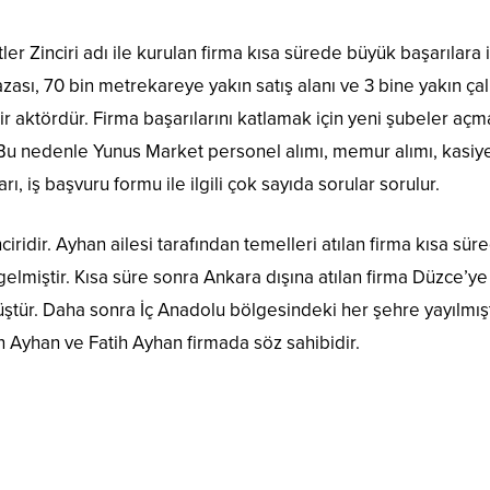
er Zinciri adı ile kurulan firma kısa sürede büyük başarılara
ğazası, 70 bin metrekareye yakın satış alanı ve 3 bine yakın çal
ir aktördür. Firma başarılarını katlamak için yeni şubeler aç
u nedenle Yunus Market personel alımı, memur alımı, kasiy
ları, iş başvuru formu ile ilgili çok sayıda sorular sorulur.
ridir. Ayhan ailesi tarafından temelleri atılan firma kısa sür
elmiştir. Kısa süre sonra Ankara dışına atılan firma Düzce’ye
tür. Daha sonra İç Anadolu bölgesindeki her şehre yayılmışt
n Ayhan ve Fatih Ayhan firmada söz sahibidir.