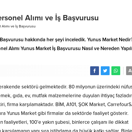
Personel Alımı ve İş Başvurusu
l Alımı ve İş Başvurusu
İş Başvurusu hakkında her şeyi inceledik. Yunus Market Nedir
onel Alımı Yunus Market İş Başvurusu Nasıl ve Nereden Yapıl
A
erakende sektörü gelmektedir. 80 milyonun üzerindeki nüfus
mek, gıda, ev, mutfak malzemelerine duyulan ihtiyaç fazladır
ciri, firma karşılamaktadır. BİM, A101, ŞOK Market, CarrefourS
ra Yunus Market gibi firmalar da sektörde faaliyet gösterir.
aaliyetleri, 100’e yakın şubesi, binlerce çalışanı ile dikkat
ı karşılamanın yanı sıra istihdama da büyük katkı sağlar. Binl