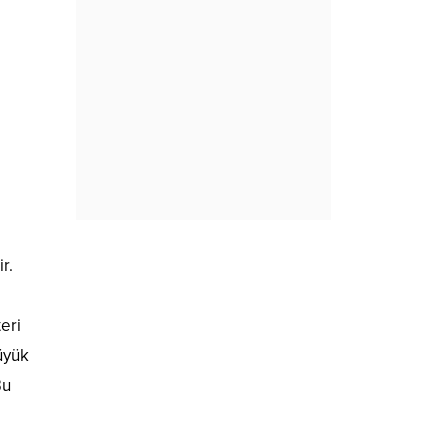
r.
eri
üyük
Bu