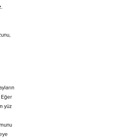
z.
i
zunu,
ayların
. Eğer
em yüz
ormunu
meye