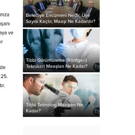
 imza
Belediye Encümeni Nedir, Üye
Sayısı Kaçtır, Maaşı Ne Kadardır?
ışanı
maya ve
er
Tıbbi Görüntüleme (Röntgen)
Teknikeri Maaşları Ne Kadar?
ede
 25.
ır.
Tıbbi Teknolog Maaşları Ne
Kadar?