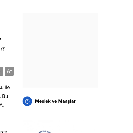
?
ır?
A
-
+
u ile
. Bu
Meslek ve Maaşlar
A,
erce