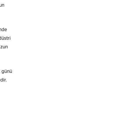
un
inde
üstri
ezun
k günü
dir.