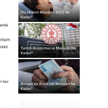
Diş Hekimi Maaşları 2023 Ne
Kadar?
anlık
,
etişim
ekkil
Turizm Araştırmacısı Maaşları Ne
Kadar?
n her
Avrupa’da Emeklilik Maaşları Ne
Kadar?