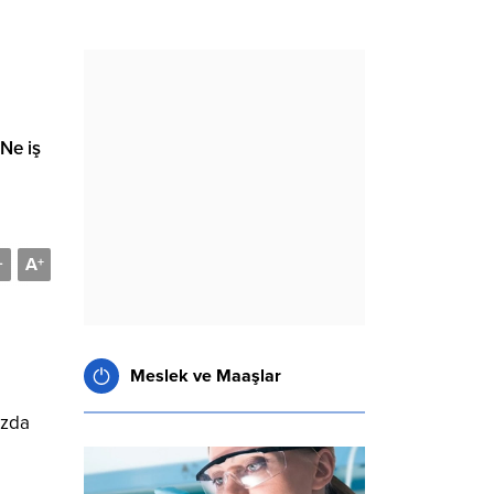
 Ne iş
A
-
+
Meslek ve Maaşlar
ızda