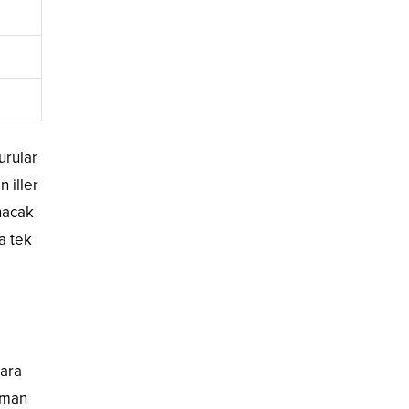
urular
 iller
anacak
a tek
lara
Uzman