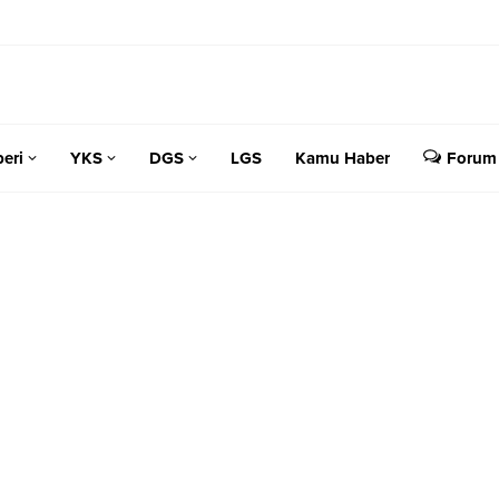
eri
YKS
DGS
LGS
Kamu Haber
Forum