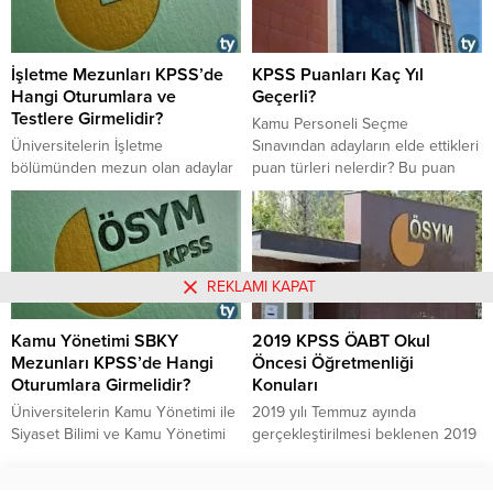
atama taban puanlarını yazımız
adaylarda hangi şartlar aranır?
devamında inceleyebilirsiniz.
İşletme Mezunları KPSS’de
KPSS Puanları Kaç Yıl
Hangi Oturumlara ve
Geçerli?
Testlere Girmelidir?
Kamu Personeli Seçme
Üniversitelerin İşletme
Sınavından adayların elde ettikleri
bölümünden mezun olan adaylar
puan türleri nelerdir? Bu puan
KPSS'de hangi oturumlara
türleri kaç yıl geçerlidir? Kaç yıl bu
katılacak? Hangi oturumlara ve
puan türleri kullanılabilir?
testlere başvuracak? İşletme
mezunlar hangi puan türleri için
sınava girecek? Detayları
REKLAMI KAPAT
haberimizde bulabilirsiniz.
Kamu Yönetimi SBKY
2019 KPSS ÖABT Okul
Mezunları KPSS’de Hangi
Öncesi Öğretmenliği
Oturumlara Girmelidir?
Konuları
Üniversitelerin Kamu Yönetimi ile
2019 yılı Temmuz ayında
Siyaset Bilimi ve Kamu Yönetimi
gerçekleştirilmesi beklenen 2019
SBKY bölümü mezunları KPSS
KPSS ÖABT Öğretmenlik Alan
Lisans ve KPSS A Grubunda
Bilgisi Testi Okul Öncesi