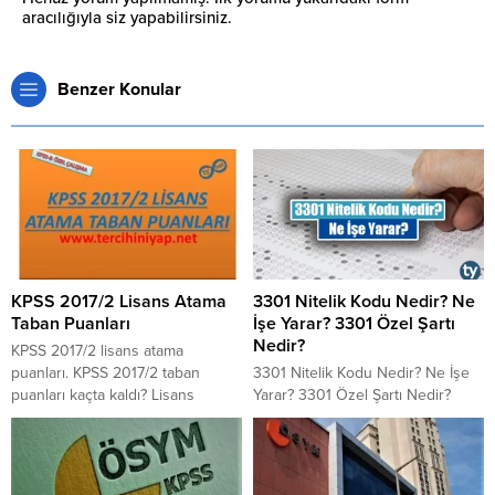
aracılığıyla siz yapabilirsiniz.
Benzer Konular
KPSS 2017/2 Lisans Atama
3301 Nitelik Kodu Nedir? Ne
Taban Puanları
İşe Yarar? 3301 Özel Şartı
Nedir?
KPSS 2017/2 lisans atama
puanları. KPSS 2017/2 taban
3301 Nitelik Kodu Nedir? Ne İşe
puanları kaçta kaldı? Lisans
Yarar? 3301 Özel Şartı Nedir?
mezunları için taban puanlar kaçta
ÖSYM tarafından paylaşılan KPSS
kaldı? En düşük atama puanı ile
kılavuzunda yer alan 3301 nitelik
kapatan lisans bölümü kaç
kodu ne anlama gelir? 3301 nitelik
puanda kaldı? KPSS 2017/2 lisans
kodunun bulunduğu kadrolarda