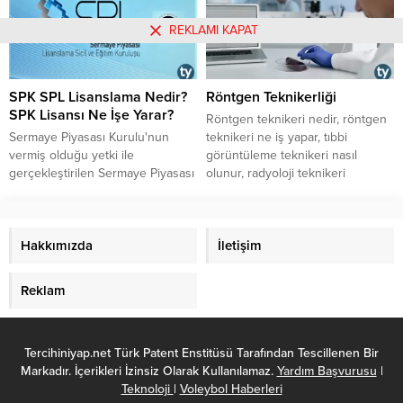
nelerdir?
yazımızın içinden ulaşabilirsiniz.
REKLAMI KAPAT
SPK SPL Lisanslama Nedir?
Röntgen Teknikerliği
SPK Lisansı Ne İşe Yarar?
​​​​​​​Röntgen teknikeri nedir, röntgen
Sermaye Piyasası Kurulu'nun
teknikeri ne iş yapar, tıbbi
vermiş olduğu yetki ile
görüntüleme teknikeri nasıl
gerçekleştirilen Sermaye Piyasası
olunur, radyoloji teknikeri
lisanslama sınavları ile alınan
görevleri nelerdir, röntgen
lisanslar nelerdir? Ne işe yararlar?
teknikeri çalışma saatleri ve
Nerede kullanılırlar? Detaylar
şartları nasıldır gibi soruların
yazımızda.
Hakkımızda
cevaplarını yazımızda derledik.
İletişim
Reklam
Tercihiniyap.net Türk Patent Enstitüsü Tarafından Tescillenen Bir
Markadır. İçerikleri İzinsiz Olarak Kullanılamaz.
Yardım Başvurusu
|
Teknoloji
|
Voleybol Haberleri