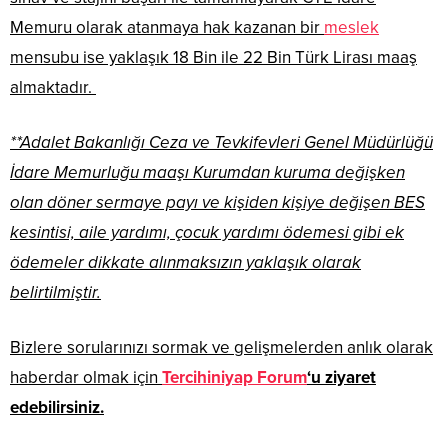
Memuru olarak atanmaya hak kazanan bir
meslek
mensubu ise yaklaşık 18 Bin ile 22 Bin Türk Lirası maaş
almaktadır.
**Adalet Bakanlığı Ceza ve Tevkifevleri Genel Müdürlüğü
İdare Memurluğu maaşı Kurumdan kuruma değişken
olan döner sermaye payı ve kişiden kişiye değişen BES
kesintisi, aile yardımı, çocuk yardımı ödemesi gibi ek
ödemeler dikkate alınmaksızın yaklaşık olarak
belirtilmiştir.
Bizlere sorularınızı sormak ve gelişmelerden anlık olarak
haberdar olmak için
Tercihiniyap Forum
‘u ziyaret
edebilirsiniz.