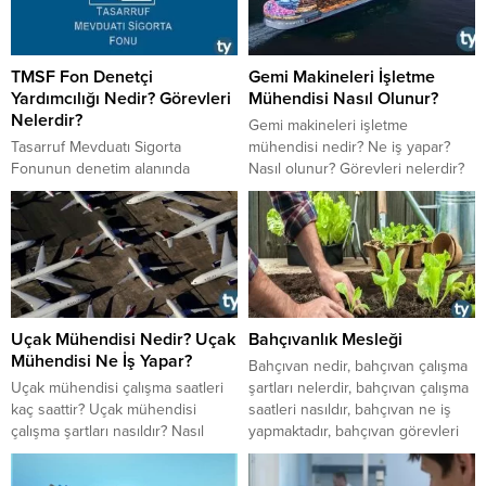
TMSF Fon Denetçi
Gemi Makineleri İşletme
Yardımcılığı Nedir? Görevleri
Mühendisi Nasıl Olunur?
Nelerdir?
​​​​​​​Gemi makineleri işletme
Tasarruf Mevduatı Sigorta
mühendisi nedir? Ne iş yapar?
Fonunun denetim alanında
Nasıl olunur? Görevleri nelerdir?
görevlendirdiği kariyer meslek
Gemi makineleri işletme
grubu olan Fon Denetçi
mühendisi çalışma şartları ve
Yardımcılığı mesleği nedir?
saatleri nasıldır?
Görevleri nelerdir? Maaşı ne
kadar?
Uçak Mühendisi Nedir? Uçak
Bahçıvanlık Mesleği
Mühendisi Ne İş Yapar?
​​​​​​​Bahçıvan nedir, bahçıvan çalışma
​​​​​​​Uçak mühendisi çalışma saatleri
şartları nelerdir, bahçıvan çalışma
kaç saattir? Uçak mühendisi
saatleri nasıldır, bahçıvan ne iş
çalışma şartları nasıldır? Nasıl
yapmaktadır, bahçıvan görevleri
olunur? Kimdir? Nedir? Uçak
nelerdir, bahçıvan olarak nasıl
mühendisi ne iş yapar, görevleri
çalışılır gibi soruların cevaplarına