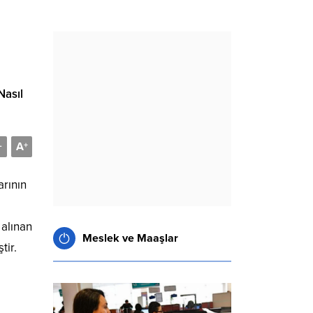
Nasıl
A
-
+
rının
 alınan
Meslek ve Maaşlar
tir.