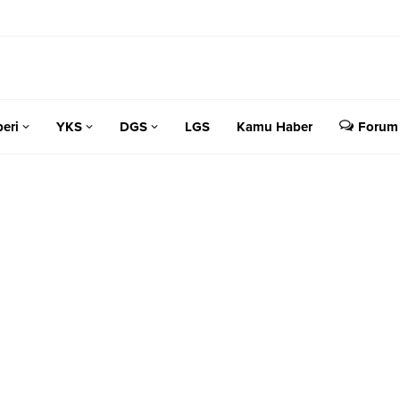
eri
YKS
DGS
LGS
Kamu Haber
Forum