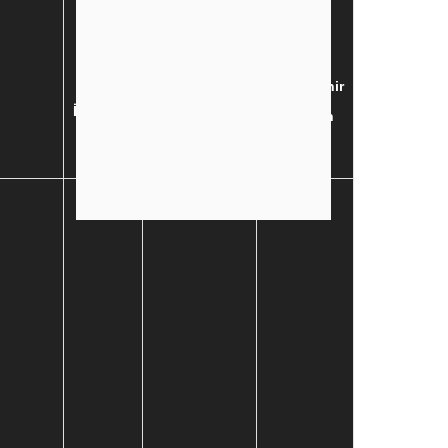
Ankara,
Büyükşehirler
Büyükşehir
İstanbul,
olan diğer
olmayan
İzmir
iller
iller