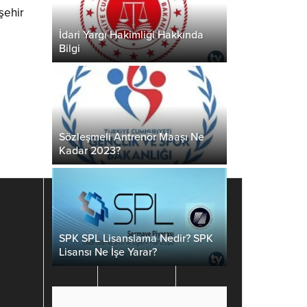
şehir
İdari Yargı Hakimliği Hakkında
Bilgi
Sözleşmeli Antrenör Maaşı Ne
Kadar 2023?
SPK SPL Lisanslama Nedir? SPK
Lisansı Ne İşe Yarar?