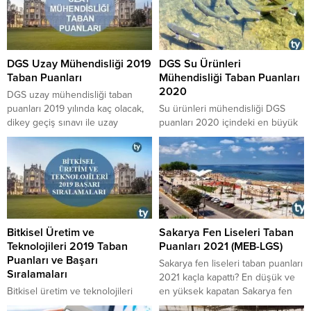
DGS Uzay Mühendisliği 2019
DGS Su Ürünleri
Taban Puanları
Mühendisliği Taban Puanları
2020
DGS uzay mühendisliği taban
puanları 2019 yılında kaç olacak,
​​​​​​​Su ürünleri mühendisliği DGS
dikey geçiş sınavı ile uzay
puanları 2020 içindeki en büyük
mühendisliği bölümüne kimler
taban puan ile en küçük taban
hangi puan türü ile geçiş
puan hangi üniversitelere aittir,
yapabilir, DGS uzay mühendisliği
DGS su ürünleri mühendisliği
kontenjanları 2019 yılında kaç
taban puanlar 2020 için neye
olacaktır, 2018 DGS uzay
göre belirlenmektedir, DGS su
mühendisliği puanları içinde
ürünleri mühendisliği taban
bulunan en yüksek ve en düşük
puanları 2020 listesindeki
Bitkisel Üretim ve
Sakarya Fen Liseleri Taban
uzay mühendisliği taban puanları
puanlar kaça düşmüştür
Teknolojileri 2019 Taban
Puanları 2021 (MEB-LGS)
kaçtır gibi soruların...
sorularının cevapları ve DGS su
Puanları ve Başarı
ürünleri mühendisliği puanları
​​​​​​​Sakarya fen liseleri taban puanları
Sıralamaları
2020...
2021 kaçla kapattı? En düşük ve
Bitkisel üretim ve teknolojileri
en yüksek kapatan Sakarya fen
2019 başarı sıralamaları
lisesi puanı kaçtır? 2021 Sakarya