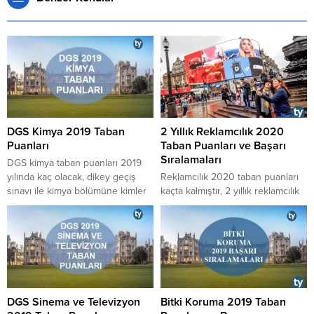
DGS Kimya 2019 Taban
2 Yıllık Reklamcılık 2020
Puanları
Taban Puanları ve Başarı
Sıralamaları
DGS kimya taban puanları 2019
yılında kaç olacak, dikey geçiş
​​​​​​​Reklamcılık 2020 taban puanları
sınavı ile kimya bölümüne kimler
kaçta kalmıştır, 2 yıllık reklamcılık
hangi puan türü ile geçiş
2020 başarı sıralamaları kaç
yapabilir, DGS kimya kontenjanları
binler ile gelmiştir, reklamcılık
2019 yılında kaç olacaktır, 2018
puanları 2020 nasıl ortaya
DGS kimya puanları içinde
çıkmaktadır, reklamcılık sıralama
bulunan en yüksek ve en düşük
sayıları 2020 belli mi gibi
kimya taban puanları kaçtır gibi
soruların cevabına ve reklamcılık
soruların cevaplarına buradan
taban puanları tablosuna yazımıza
DGS Sinema ve Televizyon
Bitki Koruma 2019 Taban
ulaşabilirsiniz.
göz atarak ulaşabilirsiniz.