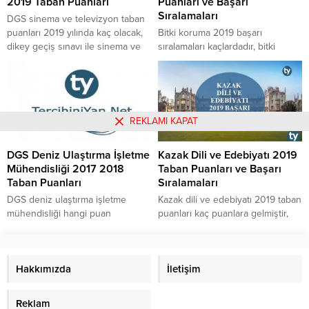
2019 Taban Puanları
Puanları ve Başarı
Sıralamaları
DGS sinema ve televizyon taban
puanları 2019 yılında kaç olacak,
Bitki koruma 2019 başarı
dikey geçiş sınavı ile sinema ve
sıralamaları kaçlardadır, bitki
televizyon bölümüne kimler hangi
koruma 2019 taban puanları kaç
puan türü ile geçiş yapabilir, DGS
civarındadır, 2019 bitki koruma
sinema ve televizyon
başarı sıralamaları ve taban
kontenjanları 2019 yılında kaç
puanları neye göre
olacaktır, 2018 DGS sinema ve
belirlenmektedir, 2018
REKLAMI KAPAT
televizyon puanları içinde
yerleştirmelerinde bitki koruma
bulunan en yüksek ve en düşük
bölümü en küçük ve en büyük
DGS Deniz Ulaştırma İşletme
Kazak Dili ve Edebiyatı 2019
sinema ve televizyon...
kaç taban puan ve sıralama ile
Mühendisliği 2017 2018
Taban Puanları ve Başarı
kapatmıştır gibi soruların
Taban Puanları
Sıralamaları
cevaplarına buradan
ulaşabilirsiniz.
DGS deniz ulaştırma işletme
Kazak dili ve edebiyatı 2019 taban
mühendisliği hangi puan
puanları kaç puanlara gelmiştir,
türünden tercih edilebilmektedir,
kazak dili ve edebiyatı 2019
DGS deniz ulaştırma işletme
başarı sıralamaları rakamları
mühendisliği bölümünün 2017
nasıldır, 2019 kazak dili ve
2018 taban puanlarına dair liste
Hakkımızda
edebiyatı başarı sıralamaları ve
İletişim
nasıldır sorularının cevaplarına
taban puanları hangi yöntem ile
buradan ulaşabilirsiniz.
belirlenmektedir, 2018
Reklam