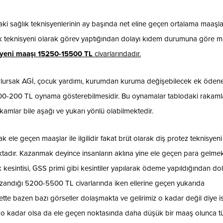
ki sağlık teknisyenlerinin ay başında net eline geçen ortalama maaşla
ık teknisyeni olarak görev yaptığından dolayı kıdem durumuna göre m
isyeni maaşı 15250-15500 TL
civarlarındadır.
olursak AGİ, çocuk yardımı, kurumdan kuruma değişebilecek ek ödene
 100-200 TL oynama gösterebilmesidir. Bu oynamalar tablodaki rakaml
mlar bile aşağı ve yukarı yönlü olabilmektedir.
 ele geçen maaşlar ile ilgilidir fakat brüt olarak diş protez teknisyeni
dır. Kazanmak deyince insanların aklına yine ele geçen para gelmek
k kesintisi, GSS primi gibi kesintiler yapılarak ödeme yapıldığından dol
kazandığı 5200-5500 TL civarlarında iken ellerine geçen yukarıda
tte bazen bazı görseller dolaşmakta ve gelirimiz o kadar değil diye i
ri o kadar olsa da ele geçen noktasında daha düşük bir maaş olunca 