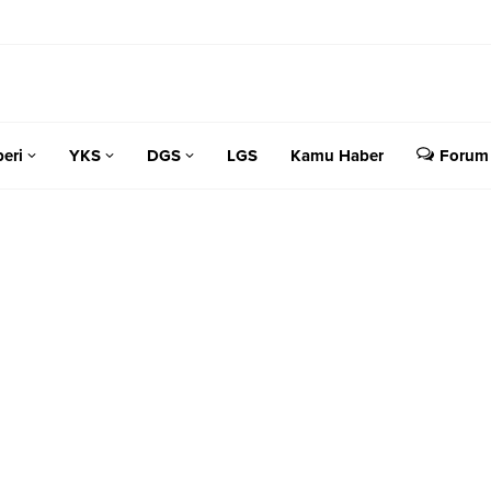
eri
YKS
DGS
LGS
Kamu Haber
Forum