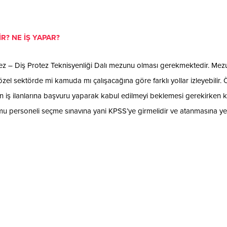
R? NE İŞ YAPAR?
otez – Diş Protez Teknisyenliği Dalı mezunu olması gerekmektedir. Mez
özel sektörde mi kamuda mı çalışacağına göre farklı yollar izleyebilir. 
nın iş ilanlarına başvuru yaparak kabul edilmeyi beklemesi gerekirken
kamu personeli seçme sınavına yani KPSS’ye girmelidir ve atanmasına y