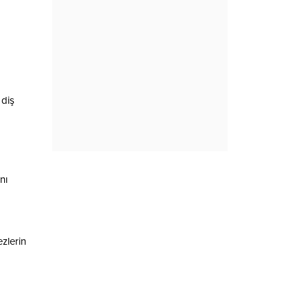
 diş
nı
ezlerin