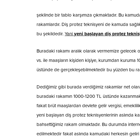
şeklinde bir tablo karşımıza çıkmaktadır. Bu kamuda
rakamlardır. Diş protez teknisyeni de kamuda sağl
bu şekildedir.
Yani
yeni başlayan diş protez tekn
Buradaki rakamı aralık olarak vermemize gelecek 
vs. ile maaşların kişiden kişiye, kurumdan kuruma
üstünde de gerçekleşebilmektedir bu yüzden bu raka
Dediğimiz gibi burada verdiğimiz rakamlar net olarak
buradaki rakamın 1000-1200 TL üstünde kazanmakta
fakat brüt maaşlardan devlete gelir vergisi, emeklili
yeni başlayan diş protez teknisyenlerinin aslında 
bahsettiğimiz rakam olmaktadır. Bu durumda interne
edilmektedir fakat aslında kamudaki herkesin geli