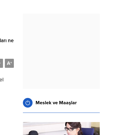
ları ne
A
-
+
el
Meslek ve Maaşlar