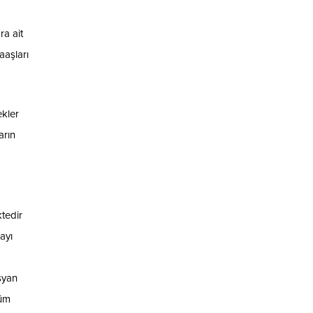
ra ait
aaşları
kler
arın
tedir
ayı
syan
tüm