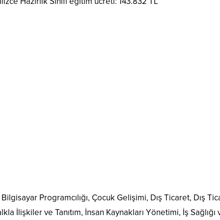
zce Hazırlık Sınıfı eğitim ücreti: 143.832 TL
k, Bilgisayar Programcılığı, Çocuk Gelişimi, Dış Ticaret, Dış Tic
Halkla İlişkiler ve Tanıtım, İnsan Kaynakları Yönetimi, İş Sağlığı 