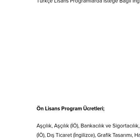
Türkçe Lisans Programlarda İsteğe Bağlı İngili
Ön Lisans Program Ücretleri;
Aşçılık, Aşçılık (İÖ), Bankacılık ve Sigortacılı
(İÖ), Dış Ticaret (İngilizce), Grafik Tasarımı, 