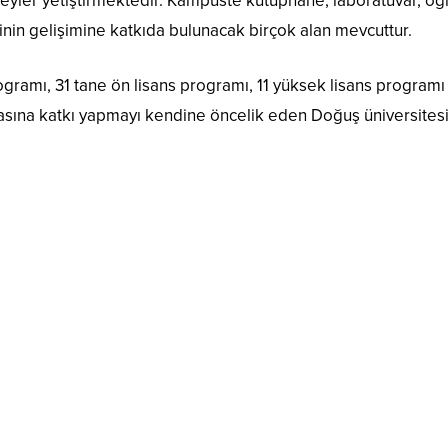
ireyler yetiştirmektedir. Kampüste kütüphane, laboratuvar, öğ
cinin gelişimine katkıda bulunacak birçok alan mevcuttur.
ogramı, 31 tane ön lisans programı, 11 yüksek lisans programı
asına katkı yapmayı kendine öncelik eden Doğuş üniversites