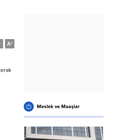
A
-
+
merak
Meslek ve Maaşlar