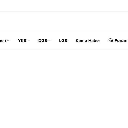
eri
YKS
DGS
LGS
Kamu Haber
Forum