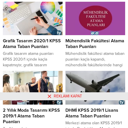
durumdadır, bu ve benzeri bölüm
mesleği için 2020/5 atamalarında
mezunları hangi kadrolara
kaç kadro bulunmaktaydı, KPSS
atanabilir sorularının cevapları ile
2020/5 psikolog atama taban
atama puanlarının tablolarına
puanları nasıldır sorularının
buradan ulaşabilirsiniz.
cevaplarını yazımızda
bulabilirsiniz.
Grafik Tasarım 2020/1 KPSS
Mühendislik Fakültesi Atama
Atama Taban Puanları
Taban Puanları
​​​​​​​Grafik tasarım atama puanları
Mühendislik fakültesi atama taban
KPSS 2020/1 içinde kaçla
puanları kaçla kapandı,
kapatmıştır, grafik tasarım
mühendislik fakültelerinde hangi
atamaları hangi nitelik kodu ile
bölümler okutuluyor... gibi
gerçekleşmektedir, grafik tasarım
soruların cevaplarına buradan
mezunları başka hangi kod ile
ulaşabilirsiniz.
atanabilir, bu kodlara ayrılan
kontenjan 2020/1 ataması içinde
REKLAMI KAPAT
kaçtı gibi soruların cevaplarını ve
KPSS 2020/1 grafik tasarım atama
2 Yıllık Moda Tasarımı KPSS
DHMİ KPSS 2019/1 Lisans
taban puanları listesini yazımızın
2019/1 Atama Taban
Atama Taban Puanları
içinde bulabilirsiniz.
Puanları
​​​​​​​Merkezi atama olan KPSS 2019/1