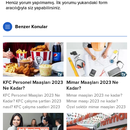
Henüz yorum yapılmamış. İlk yorumu yukarıdaki form
aracılığıyla siz yapabilirsiniz.
Benzer Konular
KFC Personel Maaşları 2023
Mimar Maaşları 2023 Ne
Ne Kadar?
Kadar?
KFC Personel Maaşları 2023 Ne
Mimar maaşları 2023 ne kadar?
Kadar? KFC çalışma şartları 2023
Mimar maaşı 2023 ne kadar?
nasıl? KFC çalışma saatleri 2023
Özel sektör mimar maaşları 2023
nasıl? KFC personel alımı 2023
ne kadar? Devlette mimar
ne zaman? KFC iş başvurusu
maaşları 2023 ne kadar? Mimar
2023 nasıl yapılır?
görevleri 2023 nelerdir? Mimar