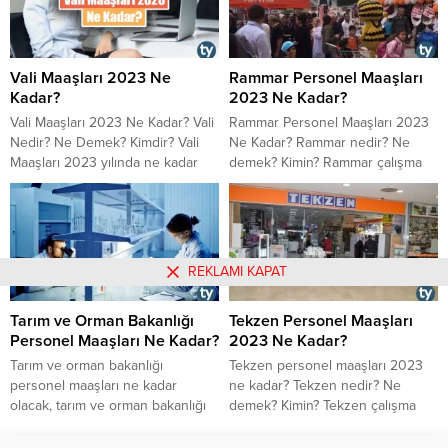
ne iş yapar?
Vali Maaşları 2023 Ne
Rammar Personel Maaşları
Kadar?
2023 Ne Kadar?
Vali Maaşları 2023 Ne Kadar? Vali
Rammar Personel Maaşları 2023
Nedir? Ne Demek? Kimdir? Vali
Ne Kadar? Rammar nedir? Ne
Maaşları 2023 yılında ne kadar
demek? Kimin? Rammar çalışma
oldu? 2023 Vali Nasıl Olunur?
şartları 2023 saatleri nasıl?
Zamlı vali maaşları 2023 yılında
Rammar kasiyer, mağaza müdürü,
ne kadar arttı? Vali yardımcısı
reyon görevlisi, şarküteri ve
maaşı 2023 ne kadar?
manav sorumlusu maaşları 2023
ne kadar? Rammar iş başvurusu,
REKLAMI KAPAT
iş ilanı ve personel alımı nasıl
yapılır?
Tarım ve Orman Bakanlığı
Tekzen Personel Maaşları
Personel Maaşları Ne Kadar?
2023 Ne Kadar?
​​​​​​​Tarım ve orman bakanlığı
Tekzen personel maaşları 2023
personel maaşları ne kadar
ne kadar? Tekzen nedir? Ne
olacak, tarım ve orman bakanlığı
demek? Kimin? Tekzen çalışma
laborant maaşları ne kadar, tarım
şartları 2023 çalışma saatleri
ve orman bakanlığı tekniker
nasıl? Tekzen iş ilanları, personel