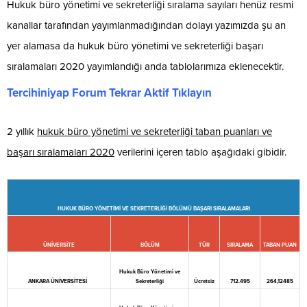
Hukuk büro yönetimi ve sekreterliği sıralama sayıları henüz resmi
kanallar tarafından yayımlanmadığından dolayı yazımızda şu an
yer alamasa da hukuk büro yönetimi ve sekreterliği başarı
sıralamaları 2020 yayımlandığı anda tablolarımıza eklenecektir.
Tercihiniyap Forum Tekrar Aktif Tıklayın
2 yıllık
hukuk büro yönetimi ve sekreterliği taban puanları ve
başarı sıralamaları 2020
verilerini içeren tablo aşağıdaki gibidir.
HUKUK BÜRO YÖNETİMİ VE SEKRETERLİĞİ BÖLÜMÜ BAŞARI SIRALAMALARI
ÜNİVERSİTE
BÖLÜM
TÜR
SIRALAMA
TABAN PUAN
Hukuk Büro Yönetimi ve
ANKARA ÜNİVERSİTESİ
Sekreterliği
Ücretsiz
712.495
264,12485