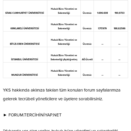
Hukuk Büro Yönetimi ve
SİVAS CUMHURİYET ÜNİVERSİTESİ
Sekreterliği
Ücretsiz
1.696.608
190,9733
Hukuk Büro Yönetimi ve
KIRKLARELİ ÜNİVERSİTESİ
Sekreterliği
Ücretsiz
1.717.979
188,62586
Hukuk Büro Yönetimi ve
BİTLİS EREN ÜNİVERSİTESİ
Sekreterliği
Ücretsiz
—
—
Hukuk Büro Yönetimi ve
İSTANBUL ÜNİVERSİTESİ
Sekreterliği (Açıköğretim)
AÖ-Ücretli
—
—
Hukuk Büro Yönetimi ve
MUNZUR ÜNİVERSİTESİ
Sekreterliği
Ücretsiz
—
—
YKS hakkında aklınıza takılan tüm konuları forum sayfalarımıza
gelerek tecrübeli yöneticilere ve üyelere sorabilirsiniz.
► FORUM.TERCİHİNİYAP.NET