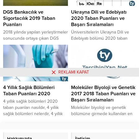
nasıl ortaya çıkmaktadır gibi
yüksek ve en küçük kaç taban
soruların cevapları ile birlikte DGS
puan ile kapatmıştır, Bankacılık ve
DGS Bankacılık ve
Ukrayna Dili ve Edebiyatı
jeofizik mühendisliği taban
Finans sıralama sayıları 2020 belli
Sigortacılık 2019 Taban
2020 Taban Puanları ve
puanları 2020 listesine buradan
oldu mu, Bankacılık ve...
Puanları
Başarı Sıralamaları
ulaşabilirsiniz.
2018 yılında yapılan yerleştirmeler
Üniversitelerin Ukrayna Dili ve
sonucunda ortaya çıkan DGS
Edebiyatı bölümü 2020 taban
bankacılık ve sigortacılık taban
puanları kaçta kalmıştır? Dört yıllık
puanları 2019 listesindeki puanlar
Ukrayna Dili ve Edebiyatı lisans
nasıldır, dikey geçiş sınavı ile
bölümünün başarı sıralaması
bankacılık ve sigortacılık
kaçtır? Ukrayna Dili ve Edebiyatı
bölümüne kimler hangi puan türü
bölümünde en düşük puanda
REKLAMI KAPAT
ile geçiş yapabilir, DGS bankacılık
kalan üniversite kaçla kapatmıştır?
ve sigortacılık kontenjanları 2018
ÖSYM ve YÖK tarafından
4 Yıllık Sağlık Bölümleri
Moleküler Biyoloji ve Genetik
yılında kaçtı, 2019 yılında kaç olur,
açıklanan resmi verilere göre
Taban Puanları 2020
2017 2018 Taban Puanları ve
2018 DGS bankacılık ve
bölümün taban puanları kaç
Başarı Sıralamaları
sigortacılık puanları...
puanda kalmıştır? 2020 YKS’ye...
​​​​​​​4 yıllık sağlık bölümleri 2020
taban puanları nasıldır, 4 yıllık
Moleküler biyoloji ve genetik
sağlık bölümleri nelerdir, 4 yıllık
bölümüne girmede kullanılan en
sağlık bölümlerinin 2020 başarı
düşük puan kaçtır, moleküler
sıralamaları kaç binlere gelmiştir
biyoloji ve genetik başarı
hangi puan türü ile 4 yıllık sağlık
sıralamaları 2018 için nasıl
bölümlerine girilebilir gibi
Hakkımızda
olacaktır sorularının cevaplarına
İletişim