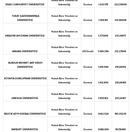
Hukuk Büro Yönetimi ve
SİVAS CUMHURİYET ÜNİVERSİTESİ
Sekreterliği
Ücretsiz
1.243.178
222,59008
TOKAT GAZİOSMANPAŞA
Hukuk Büro Yönetimi ve
ÜNİVERSİTESİ
Sekreterliği
Ücretsiz
1.365.161
213,96458
Hukuk Büro Yönetimi ve
KIRŞEHİR AHİ EVRAN ÜNİVERSİTESİ
Sekreterliği
Ücretsiz
1.377.609
213,09971
Hukuk Büro Yönetimi ve
ANKARA ÜNİVERSİTESİ
Sekreterliği
UÖ-Ücretli
1.389.396
212,27649
BURDUR MEHMET AKİF ERSOY
Hukuk Büro Yönetimi ve
ÜNİVERSİTESİ
Sekreterliği
Ücretsiz
1.410.099
210,84912
KÜTAHYA DUMLUPINAR ÜNİVERSİTESİ
Hukuk Büro Yönetimi ve
Sekreterliği
Ücretsiz
1.412.854
210,66166
Hukuk Büro Yönetimi ve
GİRESUN ÜNİVERSİTESİ
Sekreterliği
Ücretsiz
1.555.163
201,24197
Hukuk Büro Yönetimi ve
BİLECİK ŞEYH EDEBALİ ÜNİVERSİTESİ
Sekreterliği
Ücretsiz
1.642.526
195,35235
Hukuk Büro Yönetimi ve
BAYBURT ÜNİVERSİTESİ
Sekreterliği
Ücretsiz
1.688.000
191,76496