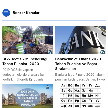
Benzer Konular
DGS Jeofizik Mühendisliği
Bankacılık ve Finans 2020
Taban Puanları 2020
Taban Puanları ve Başarı
Sıralamaları
​​​​​​​2019 DGS ile yapılan
yerleştirmelerde ortaya çıkan
Bankacılık ve Finans 2020 taban
jeofizik mühendisliği puanları
puanları kaçlardadır, Bankacılık ve
içindeki en küçük ve en büyük
Finans 2020 başarı sıralamaları
taban puan kaçtır, 2020 DGS
kaç binlerdedir, Bankacılık ve
jeofizik mühendisliği taban
Finans taban puanları 2020 nasıl
puanlar kaçlarda kalmıştır, jeofizik
ortaya çıkmaktadır, 2020
mühendisliği DGS puanları 2020
Bankacılık ve Finans puanları en