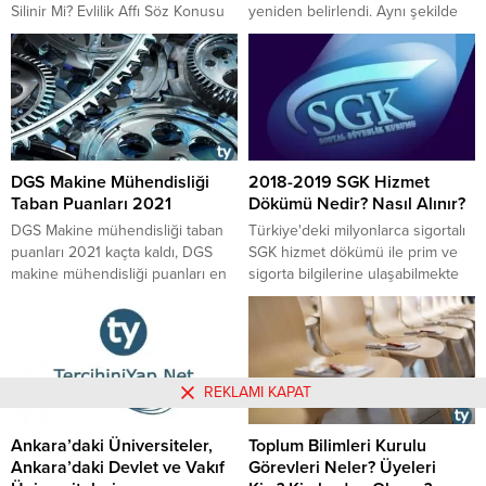
Silinir Mi? Evlilik Affı Söz Konusu
yeniden belirlendi. Aynı şekilde
Mu?
noter harç ücretleri de yeniden
belirlenmiş oldu. 2020 yılı noter
araç satış ücreti ne kadardır?
Diploma noter onayı ne kadardır?
Ölüme bağlı tasarruf olarak
bilinen vasiyetname ücreti 2020
yılında ne kadardır? Gayrimenkul
DGS Makine Mühendisliği
2018-2019 SGK Hizmet
ve menkullerin idaresi harcı binde
Taban Puanları 2021
Dökümü Nedir? Nasıl Alınır?
kaçtır? İşte detaylar...
​​​​​​​DGS Makine mühendisliği taban
Türkiye'deki milyonlarca sigortalı
puanları 2021 kaçta kaldı, DGS
SGK hizmet dökümü ile prim ve
makine mühendisliği puanları en
sigorta bilgilerine ulaşabilmekte
düşük kaçta kalmıştır, en büyük
ve gerektiğinde bu bilgileri temin
DGS makine mühendisliği taban
ederek kullanabilmektedirler.
puanı kaçtır gibi soruların
Hizmet dökümünde kişinin
cevaplarını yazımızda
çalıştığı şirkete, sigortaların
bulabilirsiniz.
ödeme bilgilerine ve sigortalı gün
REKLAMI KAPAT
sayısı gibi bilgilere
ulaşılabilmektedir. Peki SGK
Ankara’daki Üniversiteler,
Toplum Bilimleri Kurulu
Hizmet Dökümü Nasıl Alınır?
Ankara’daki Devlet ve Vakıf
Görevleri Neler? Üyeleri