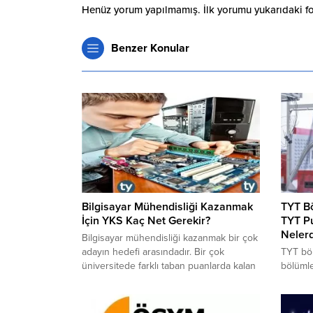
Henüz yorum yapılmamış. İlk yorumu yukarıdaki form
Benzer Konular
Bilgisayar Mühendisliği Kazanmak
TYT Bö
İçin YKS Kaç Net Gerekir?
TYT P
Nelerd
Bilgisayar mühendisliği kazanmak bir çok
adayın hedefi arasındadır. Bir çok
​​​​​​​T
üniversitede farklı taban puanlarda kalan
bölümle
bilgisayar mühendisliği bölümünün 2019
edilmek
taban puanları kaçta kalmıştır? YKS
tercih 
Sayısal puanı ile kazanılan bilgisayar
öğretim