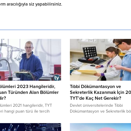
 aracılığıyla siz yapabilirsiniz.
lümleri 2023 Hangileridir,
Tıbbi Dökümantasyon ve
uan Türünden Alan Bölümler
Sekreterlik Kazanmak İçin 2
ir?
TYT’de Kaç Net Gerekir?
YT bölümleri 2021 hangileridir, TYT
Devlet üniversitelerinde Tıbbi
ri hangi puan türü ile tercih
Dökümantasyon ve Sekreterlik b
tedir, TYT bölümlerini kimler
kazanmak için kaç net gerekir? E
edebilir, TYT bölümlerinin eğitim
taban puanda kalan Tıbbi
 süresi ne kadardır gibi soruların
Dökümantasyon ve Sekreterlik b