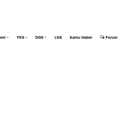
eri
YKS
DGS
LGS
Kamu Haber
Forum