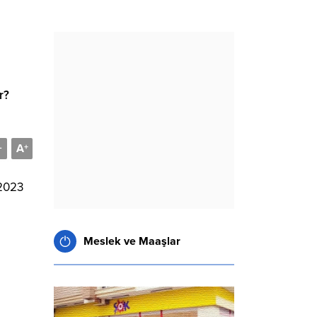
r?
A
-
+
 2023
Meslek ve Maaşlar