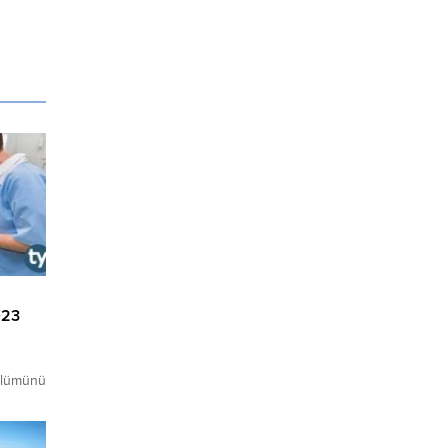
023
ölümünü
n küçük
ölümü