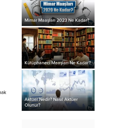
Mimar Maaşları 2023 Ne Kadar?
Kütüphaneci Maaşları Ne Kadar?
lmak
Aktüer Nedir? Nasıl Aktüer
Olunur?