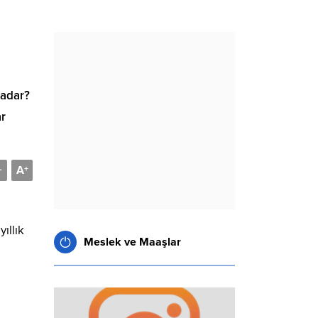
kadar?
ar
A
-
+
ıllık
Meslek ve Maaşlar