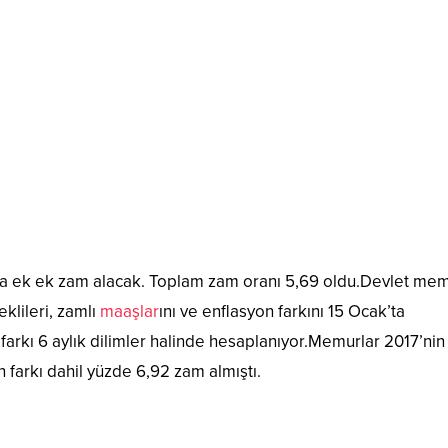
a ek ek zam alacak. Toplam zam oranı 5,69 oldu.Devlet memu
klileri, zamlı
maaşlar
ını ve enflasyon farkını 15 Ocak’ta
arkı 6 aylık dilimler halinde hesaplanıyor.Memurlar 2017’nin 
on farkı dahil yüzde 6,92 zam almıştı.