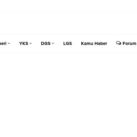
eri
YKS
DGS
LGS
Kamu Haber
Forum