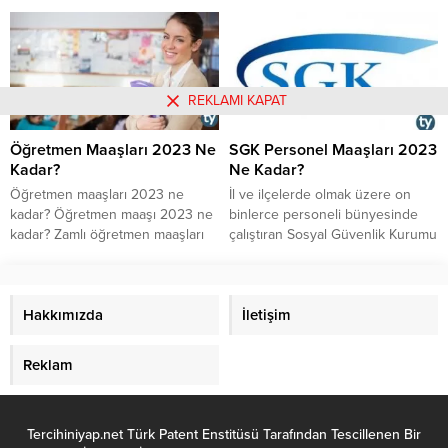
maaşları ne kadar? Ocak 2023
Nelerdir? Ebe Çalışma Şartları ve
zam oranı ne kadar oldu?
Çalışma Saatleri 2023 nasıl?
Devlette doktor maaşları ne
Devlette ve özel sektörde ebe
kadar? Konuyla ilgili tüm detaylar
maaşı 2023 ne kadar? Ebe nasıl
haberimizde.
olmalı?
REKLAMI KAPAT
Öğretmen Maaşları 2023 Ne
SGK Personel Maaşları 2023
Kadar?
Ne Kadar?
Öğretmen maaşları 2023 ne
İl ve ilçelerde olmak üzere on
kadar? Öğretmen maaşı 2023 ne
binlerce personeli bünyesinde
kadar? Zamlı öğretmen maaşları
çalıştıran Sosyal Güvenlik Kurumu
2023 ne kadar? Öğretmen maaş
personel maaşları 2023de ne
farkı 2023 ne kadar? Öğretmen
kadardır? SGK memurları temmuz
ek ders ücreti 2023 ne kadar?
ayı zammıyla birlikte ne kadar
İşte öğretmen maaşları 2023 ile
Hakkımızda
maaş alacaktır? SGk da memur,
İletişim
ilgili tüm merak edilenler..
icra memuru, denetmen
yardımcısı, denetmen, müfettiş
Reklam
yardımcısı, müfettiş ve diğer
personel 2023 te ne kadar maaş
almaktadır? İşte detaylar...
Tercihiniyap.net Türk Patent Enstitüsü Tarafından Tescillenen Bir