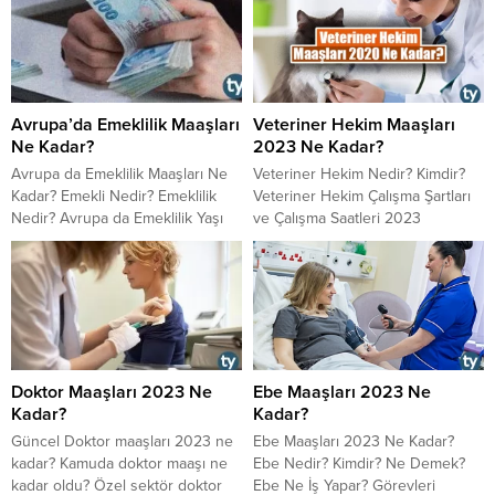
Avrupa’da Emeklilik Maaşları
Veteriner Hekim Maaşları
Ne Kadar?
2023 Ne Kadar?
Avrupa da Emeklilik Maaşları Ne
Veteriner Hekim Nedir? Kimdir?
Kadar? Emekli Nedir? Emeklilik
Veteriner Hekim Çalışma Şartları
Nedir? Avrupa da Emeklilik Yaşı
ve Çalışma Saatleri 2023
Kaç? Avrupa da Emeklilik Şartları
Veteriner Hekim Maaşları 2023
Nelerdir?
Ne Kadar? Devlette Veteriner
Hekim Maaşı 2023 Özel Sektörde
Veteriner Hekim Maaşı 2023
Doktor Maaşları 2023 Ne
Ebe Maaşları 2023 Ne
Kadar?
Kadar?
Güncel Doktor maaşları 2023 ne
Ebe Maaşları 2023 Ne Kadar?
kadar? Kamuda doktor maaşı ne
Ebe Nedir? Kimdir? Ne Demek?
kadar oldu? Özel sektör doktor
Ebe Ne İş Yapar? Görevleri