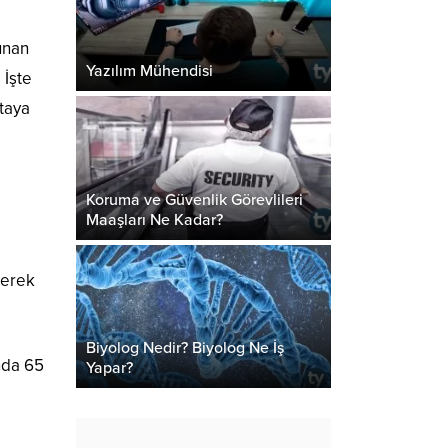
unan
Yazılım Mühendisi
 İşte
rtaya
Koruma ve Güvenlik Görevlileri
Maaşları Ne Kadar?
lerek
Biyolog Nedir? Biyolog Ne İş
ında 65
Yapar?