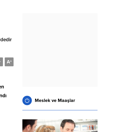
rdedir
A
-
+
en
andı
Meslek ve Maaşlar