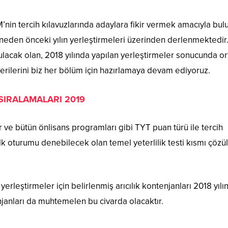
’nin tercih kılavuzlarında adaylara fikir vermek amacıyla bul
eneden önceki yılın yerleştirmeleri üzerinden derlenmektedir.
ulacak olan, 2018 yılında yapılan yerleştirmeler sonucunda o
verilerini biz her bölüm için hazırlamaya devam ediyoruz.
 SIRALAMALARI 2019
r ve bütün önlisans programları gibi TYT puan türü ile tercih
lk oturumu denebilecek olan temel yeterlilik testi kısmı çözü
erleştirmeler için belirlenmiş arıcılık kontenjanları 2018 yıl
enjanları da muhtemelen bu civarda olacaktır.