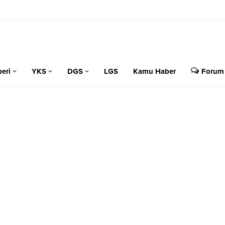
eri
YKS
DGS
LGS
Kamu Haber
Forum