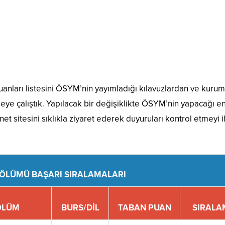
 puanları listesini ÖSYM’nin yayımladığı kılavuzlardan ve kuru
meye çalıştık. Yapılacak bir değişiklikte ÖSYM’nin yapacağı e
et sitesini sıklıkla ziyaret ederek duyuruları kontrol etmeyi 
BÖLÜMÜ BAŞARI SIRALAMALARI
ÖLÜM
BURS/DİL
TABAN PUAN
SIRALA