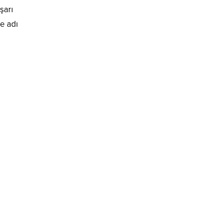
şarı
de adı