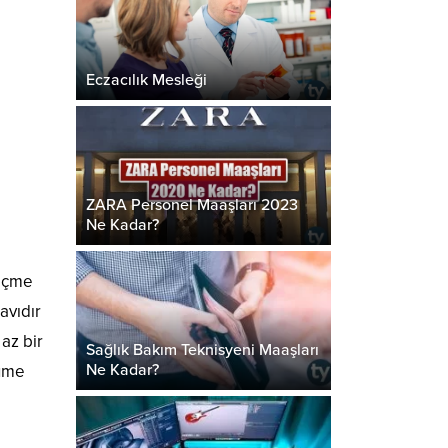
Eczacılık Mesleği
ZARA Personel Maaşları 2023
Ne Kadar?
seçme
avıdır
az bir
Sağlık Bakım Teknisyeni Maaşları
Ne Kadar?
lüme