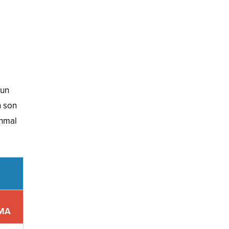
mun
n son
ihmal
MA