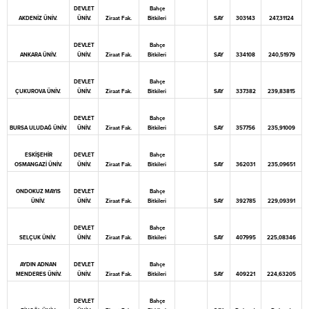
DEVLET
Bahçe
AKDENİZ ÜNİV.
ÜNİV.
Ziraat Fak.
Bitkileri
SAY
303143
247,31124
DEVLET
Bahçe
ANKARA ÜNİV.
ÜNİV.
Ziraat Fak.
Bitkileri
SAY
334108
240,51979
DEVLET
Bahçe
ÇUKUROVA ÜNİV.
ÜNİV.
Ziraat Fak.
Bitkileri
SAY
337382
239,83815
DEVLET
Bahçe
BURSA ULUDAĞ ÜNİV.
ÜNİV.
Ziraat Fak.
Bitkileri
SAY
357756
235,91009
ESKİŞEHİR
DEVLET
Bahçe
OSMANGAZİ ÜNİV.
ÜNİV.
Ziraat Fak.
Bitkileri
SAY
362031
235,09651
ONDOKUZ MAYIS
DEVLET
Bahçe
ÜNİV.
ÜNİV.
Ziraat Fak.
Bitkileri
SAY
392785
229,09391
DEVLET
Bahçe
SELÇUK ÜNİV.
ÜNİV.
Ziraat Fak.
Bitkileri
SAY
407995
225,08346
AYDIN ADNAN
DEVLET
Bahçe
MENDERES ÜNİV.
ÜNİV.
Ziraat Fak.
Bitkileri
SAY
409221
224,63205
DEVLET
Bahçe