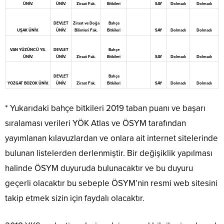
ÜNİV.
ÜNİV.
Ziraat Fak.
Bitkileri
SAY
Dolmadı
Dolmadı
DEVLET
Ziraat ve Doğa
Bahçe
UŞAK ÜNİV.
ÜNİV.
Bilimleri Fak.
Bitkileri
SAY
Dolmadı
Dolmadı
VAN YÜZÜNCÜ YIL
DEVLET
Bahçe
ÜNİV.
ÜNİV.
Ziraat Fak.
Bitkileri
SAY
Dolmadı
Dolmadı
DEVLET
Bahçe
YOZGAT BOZOK ÜNİV.
ÜNİV.
Ziraat Fak.
Bitkileri
SAY
Dolmadı
Dolmadı
* Yukarıdaki bahçe bitkileri 2019 taban puanı ve başarı
sıralaması verileri YÖK Atlas ve ÖSYM tarafından
yayımlanan kılavuzlardan ve onlara ait internet sitelerinde
bulunan listelerden derlenmiştir. Bir değişiklik yapılması
halinde ÖSYM duyuruda bulunacaktır ve bu duyuru
geçerli olacaktır bu sebeple ÖSYM’nin resmi web sitesini
takip etmek sizin için faydalı olacaktır.