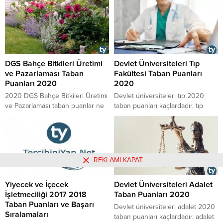
nasıldır, DGS ile sigortacılık ve
puanları listesi ne durumdadır,
sosyal güvenlik bölümünü kimler
DGS ile yeni medya ve gazetecilik
tercih edebilir sorularının
bölümünü kimler tercih edebilir
cevaplarına buradan
sorularının cevaplarına buradan
ulaşabilirsiniz.
ulaşabilirsiniz.
DGS Bahçe Bitkileri Üretimi
Devlet Üniversiteleri Tıp
ve Pazarlaması Taban
Fakültesi Taban Puanları
Puanları 2020
2020
2020 DGS Bahçe Bitkileri Üretimi
​​​​​​​Devlet üniversiteleri tıp 2020
ve Pazarlaması taban puanlar ne
taban puanları kaçlardadır, tıp
durumdadır, 2019 DGS puanlarıyla
fakültesi puanları 2020 nasıl
yapılan yerleştirmelerde ortaya
ortaya konmaktadır, tıp fakültesi
çıkan Bahçe Bitkileri Üretimi ve
tavan puanları devlette kaçlarla
Pazarlaması puanları içindeki en
gelmektedir gibi soruların
düşük ve en yüksek taban puan
cevabına ve devlet üniversiteleri
REKLAMI KAPAT
ne kadardır, Bahçe Bitkileri
tıp fakültesi taban puanları
Üretimi ve Pazarlaması DGS
içeriğine yazımızdan
Yiyecek ve İçecek
Devlet Üniversiteleri Adalet
puanları 2020 nasıl
erişebilirsiniz.
İşletmeciliği 2017 2018
Taban Puanları 2020
belirlenmektedir gibi soruların
Taban Puanları ve Başarı
cevaplarına ek olarak DGS...
​​​​​​​Devlet üniversiteleri adalet 2020
Sıralamaları
taban puanları kaçlardadır, adalet