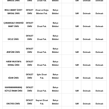
BİNGÖL ÜNİV.
ÜNİV.
Ziraat Fak.
Bitkileri
SAY
Dolmadı
Dolmadı
BOLU ABANT İZZET
DEVLET
Ziraat ve Doğa
Bahçe
BAYSAL ÜNİV.
ÜNİV.
Bilimleri Fak.
Bitkileri
SAY
Dolmadı
Dolmadı
ÇANAKKALE ONSEKİZ
DEVLET
Bahçe
MART ÜNİV.
ÜNİV.
Ziraat Fak.
Bitkileri
SAY
Dolmadı
Dolmadı
DEVLET
Bahçe
DİCLE ÜNİV.
ÜNİV.
Ziraat Fak.
Bitkileri
SAY
Dolmadı
Dolmadı
DEVLET
Bahçe
ATATÜRK ÜNİV.
ÜNİV.
Ziraat Fak.
Bitkileri
SAY
Dolmadı
Dolmadı
HATAY MUSTAFA
DEVLET
Bahçe
KEMAL ÜNİV.
ÜNİV.
Ziraat Fak.
Bitkileri
SAY
Dolmadı
Dolmadı
DEVLET
Iğdır Ziraat
Bahçe
IĞDIR ÜNİV.
ÜNİV.
Fak.
Bitkileri
SAY
Dolmadı
Dolmadı
KAHRAMANMARAŞ
DEVLET
Bahçe
SÜTÇÜ İMAM ÜNİV.
ÜNİV.
Ziraat Fak.
Bitkileri
SAY
Dolmadı
Dolmadı
DEVLET
Seyrani Ziraat
Bahçe
ERCİYES ÜNİV.
ÜNİV.
Fak.
Bitkileri
SAY
Dolmadı
Dolmadı