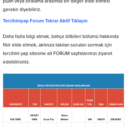
puan veya sıralama arasında bir değer elde etmesi
gerekir diyebiliriz.
Tercihiniyap Forum Tekrar Aktif Tıklayın
Daha fazla bilgi almak, bahçe bitkileri bölümü hakkında
fikir elde etmek, aklınıza takılan soruları sormak için
tercihini yap sitesine ait FORUM sayfalarımızı ziyaret
edebilirsiniz.
BAHÇE BİTKİLERİ BÖLÜMÜ BAŞARI SIRALAMALARI
PUAN
ÜNİVERSİTE
TÜR
FAKÜLTE
BÖLÜM
BURS/DİL
TÜR.
SIRA
TABAN PUAN
DEVLET
Bahçe
EGE ÜNİV.
ÜNİV.
Ziraat Fak.
Bitkileri
SAY
268211
256,14782