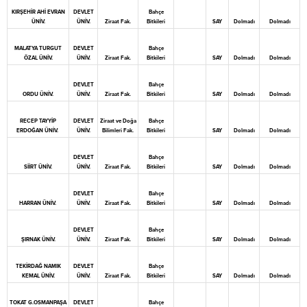
KIRŞEHİR AHİ EVRAN
DEVLET
Bahçe
ÜNİV.
ÜNİV.
Ziraat Fak.
Bitkileri
SAY
Dolmadı
Dolmadı
MALATYA TURGUT
DEVLET
Bahçe
ÖZAL ÜNİV.
ÜNİV.
Ziraat Fak.
Bitkileri
SAY
Dolmadı
Dolmadı
DEVLET
Bahçe
ORDU ÜNİV.
ÜNİV.
Ziraat Fak.
Bitkileri
SAY
Dolmadı
Dolmadı
RECEP TAYYİP
DEVLET
Ziraat ve Doğa
Bahçe
ERDOĞAN ÜNİV.
ÜNİV.
Bilimleri Fak.
Bitkileri
SAY
Dolmadı
Dolmadı
DEVLET
Bahçe
SİİRT ÜNİV.
ÜNİV.
Ziraat Fak.
Bitkileri
SAY
Dolmadı
Dolmadı
DEVLET
Bahçe
HARRAN ÜNİV.
ÜNİV.
Ziraat Fak.
Bitkileri
SAY
Dolmadı
Dolmadı
DEVLET
Bahçe
ŞIRNAK ÜNİV.
ÜNİV.
Ziraat Fak.
Bitkileri
SAY
Dolmadı
Dolmadı
TEKİRDAĞ NAMIK
DEVLET
Bahçe
KEMAL ÜNİV.
ÜNİV.
Ziraat Fak.
Bitkileri
SAY
Dolmadı
Dolmadı
TOKAT G.OSMANPAŞA
DEVLET
Bahçe