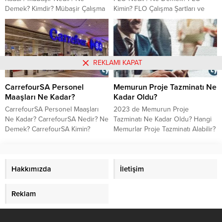
Demek? Kimdir? Mübaşir Çalışma
Kimin? FLO Çalışma Şartları ve
Şartları ve Çalışma Saatleri 2023
Çalışma Saatleri FLO İş İlanları, İş
Mübaşir Maaşları 2023 Ne Kadar?
Başvurusu ve Personel Alımı
REKLAMI KAPAT
CarrefourSA Personel
Memurun Proje Tazminatı Ne
Maaşları Ne Kadar?
Kadar Oldu?
CarrefourSA Personel Maaşları
2023 de Memurun Proje
Ne Kadar? CarrefourSA Nedir? Ne
Tazminatı Ne Kadar Oldu? Hangi
Demek? CarrefourSA Kimin?
Memurlar Proje Tazminatı Alabilir?
CarrefourSA Çalışma Şartları ve
Memurun Proje Tazminatı Aylık
Çalışma Saatleri CarrefourSA
Miktarı Ne Kadar?
Kasiyer, Reyon Görevlisi, Mağaza
Müdürü Maaşları Ne Kadar?
Hakkımızda
İletişim
Reklam