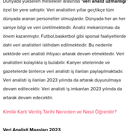
Dünyada yükselen meslekler arasında “
veri analiz uzmanlığı
”
özel bir yere sahiptir. Veri analistleri yıllar geçtikçe tüm
dünyada aranan personeller olmuşlardır. Dünyada her an her
saniye bilgi ve veri üretilmektedir. Analiz mekanizması da
önem kazanmıştır. Futbol,basketbol gibi sporsal faaliyetlerde
dahi veri analistleri istihdam edilmektedir. Bu nedenle
sektörde veri analisti ihtiyacı artarak devam etmektedir. Veri
analistleri kolaylıkla iş bulabilir. Kariyer sitelerinde ve
gazetelerde binlerce veri analisti iş ilanları paylaşılmaktadır.
Veri analisti iş ilanları 2023 yılında da artarak duyurulmaya
devam edilecektir. Veri analisti iş imkanları 2023 yılında da
artarak devam edecektir.
Kimlik Kartı Veriliş Tarihi Nereden ve Nasıl Öğrenilir?
Veri Analisti Maaşları 2023