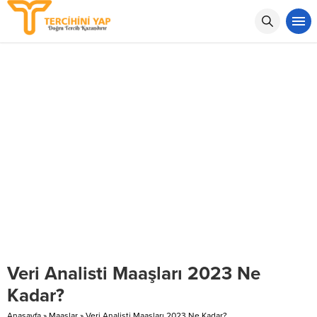
Veri Analisti Maaşları 2023 Ne
Kadar?
Anasayfa
»
Maaşlar
»
Veri Analisti Maaşları 2023 Ne Kadar?