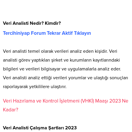
Veri Analisti Nedir? Kimdir?
Tercihiniyap Forum Tekrar Aktif Tıklayın
Veri analisti temel olarak verileri analiz eden kişidir. Veri
analisti görev yaptıkları şirket ve kurumların kayıtlarındaki
bilgileri ve verileri bilgisayar ve uygulamalarla analiz eder.
Veri analisti analiz ettiği verileri yorumlar ve ulaştığı sonuçları
raporlayarak yetkililere ulaştırır.
Veri Hazırlama ve Kontrol İşletmeni (VHKİ) Maaşı 2023 Ne
Kadar?
Veri Analisti Çalışma Şartları 2023