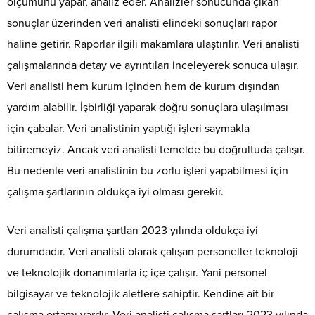
ölçümünü yapar, analiz eder. Analizler sonucunda çıkan
sonuçlar üzerinden veri analisti elindeki sonuçları rapor
haline getirir. Raporlar ilgili makamlara ulaştırılır. Veri analisti
çalışmalarında detay ve ayrıntıları inceleyerek sonuca ulaşır.
Veri analisti hem kurum içinden hem de kurum dışından
yardım alabilir. İşbirliği yaparak doğru sonuçlara ulaşılması
için çabalar. Veri analistinin yaptığı işleri saymakla
bitiremeyiz. Ancak veri analisti temelde bu doğrultuda çalışır.
Bu nedenle veri analistinin bu zorlu işleri yapabilmesi için
çalışma şartlarının oldukça iyi olması gerekir.
Veri analisti çalışma şartları 2023 yılında oldukça iyi
durumdadır. Veri analisti olarak çalışan personeller teknoloji
ve teknolojik donanımlarla iç içe çalışır. Yani personel
bilgisayar ve teknolojik aletlere sahiptir. Kendine ait bir