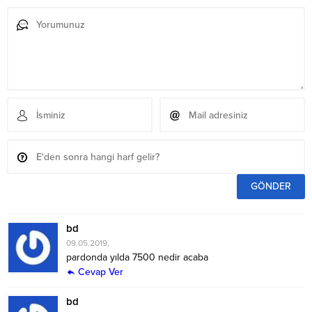
bd
09.05.2019,
pardonda yılda 7500 nedir acaba
Cevap Ver
bd