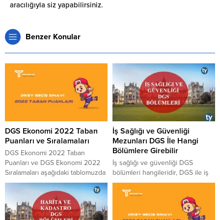
aracılığıyla siz yapabilirsiniz.
Benzer Konular
DGS Ekonomi 2022 Taban
İş Sağlığı ve Güvenliği
Puanları ve Sıralamaları
Mezunları DGS İle Hangi
Bölümlere Girebilir
DGS Ekonomi 2022 Taban
Puanları ve DGS Ekonomi 2022
İş sağlığı ve güvenliği DGS
Sıralamaları aşağıdaki tablomuzda
bölümleri hangileridir, DGS ile iş
paylaşılmıştır. 2022 yılında
sağlığı ve güvenliği mezunlarının
DGS’ye girecek adaylara fikir ve
hangi bölümlere geçebilme hakkı
bilgi vermesi için paylaştığımız
vardır, 2 yıllıktan 4 yıllık
tablo ÖSYM tarafından yayınlanan
programlara geçiş için ne yapmak