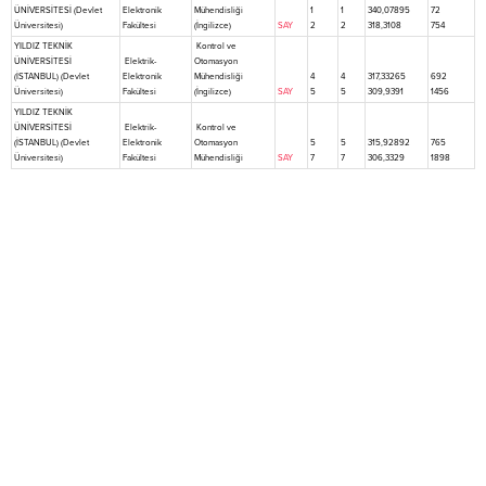
ÜNİVERSİTESİ (Devlet
Elektronik
Mühendisliği
1
1
340,07895
72
Üniversitesi)
Fakültesi
(İngilizce)
SAY
2
2
318,3108
754
YILDIZ TEKNİK
Kontrol ve
ÜNİVERSİTESİ
Elektrik-
Otomasyon
(İSTANBUL) (Devlet
Elektronik
Mühendisliği
4
4
317,33265
692
Üniversitesi)
Fakültesi
(İngilizce)
SAY
5
5
309,9391
1456
YILDIZ TEKNİK
ÜNİVERSİTESİ
Elektrik-
Kontrol ve
(İSTANBUL) (Devlet
Elektronik
Otomasyon
5
5
315,92892
765
Üniversitesi)
Fakültesi
Mühendisliği
SAY
7
7
306,3329
1898