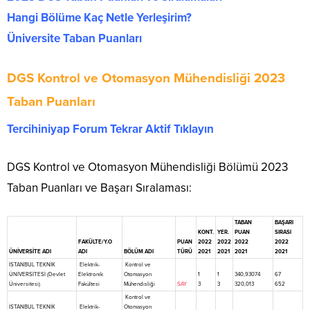
Hangi Bölüme Kaç Netle Yerleşirim?
Üniversite Taban Puanları
DGS Kontrol ve Otomasyon Mühendisliği 2023
Taban Puanları
Tercihiniyap Forum Tekrar Aktif Tıklayın
DGS Kontrol ve Otomasyon Mühendisliği Bölümü 2023
Taban Puanları ve Başarı Sıralaması:
TABAN
BAŞARI
KONT.
YER.
PUAN
SIRASI
FAKÜLTE/Y.O
PUAN
2022
2022
2022
2022
ÜNİVERSİTE ADI
ADI
BÖLÜM ADI
TÜRÜ
2021
2021
2021
2021
İSTANBUL TEKNİK
Elektrik-
Kontrol ve
ÜNİVERSİTESİ (Devlet
Elektronik
Otomasyon
1
1
340,93074
67
Üniversitesi)
Fakültesi
Mühendisliği
SAY
3
3
320,013
652
Kontrol ve
İSTANBUL TEKNİK
Elektrik-
Otomasyon