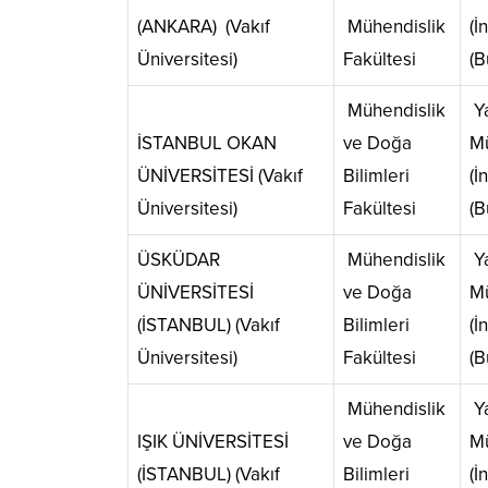
(ANKARA) (Vakıf
Mühendislik
(İ
Üniversitesi)
Fakültesi
(B
Mühendislik
Ya
İSTANBUL OKAN
ve Doğa
Mü
ÜNİVERSİTESİ (Vakıf
Bilimleri
(İ
Üniversitesi)
Fakültesi
(B
ÜSKÜDAR
Mühendislik
Ya
ÜNİVERSİTESİ
ve Doğa
Mü
(İSTANBUL) (Vakıf
Bilimleri
(İ
Üniversitesi)
Fakültesi
(B
Mühendislik
Ya
IŞIK ÜNİVERSİTESİ
ve Doğa
Mü
(İSTANBUL) (Vakıf
Bilimleri
(İ