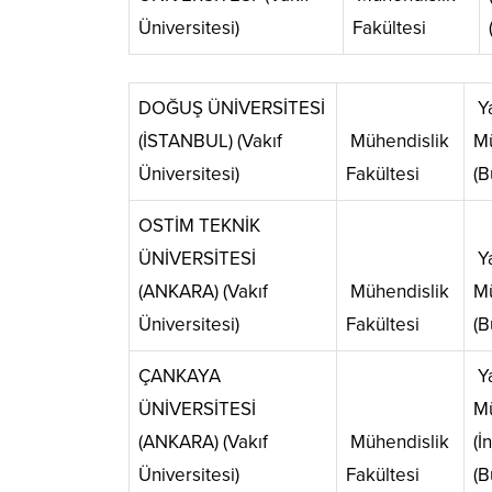
Üniversitesi)
Fakültesi
DOĞUŞ ÜNİVERSİTESİ
Ya
(İSTANBUL) (Vakıf
Mühendislik
Mü
Üniversitesi)
Fakültesi
(B
OSTİM TEKNİK
ÜNİVERSİTESİ
Ya
(ANKARA) (Vakıf
Mühendislik
Mü
Üniversitesi)
Fakültesi
(B
ÇANKAYA
Ya
ÜNİVERSİTESİ
Mü
(ANKARA) (Vakıf
Mühendislik
(İ
Üniversitesi)
Fakültesi
(B