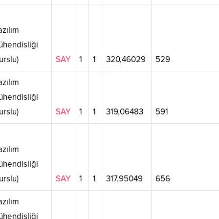
zılım
hendisliği
urslu)
SAY
1
1
320,46029
529
zılım
hendisliği
urslu)
SAY
1
1
319,06483
591
zılım
hendisliği
urslu)
SAY
1
1
317,95049
656
zılım
hendisliği