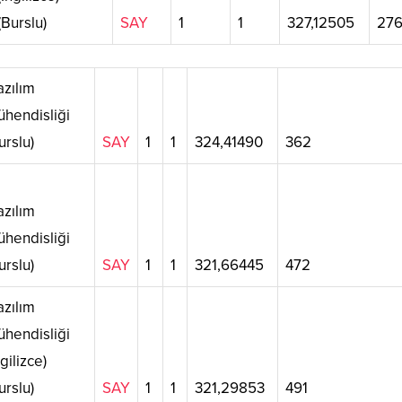
(Burslu)
SAY
1
1
327,12505
27
zılım
hendisliği
urslu)
SAY
1
1
324,41490
362
zılım
hendisliği
urslu)
SAY
1
1
321,66445
472
zılım
hendisliği
ngilizce)
urslu)
SAY
1
1
321,29853
491