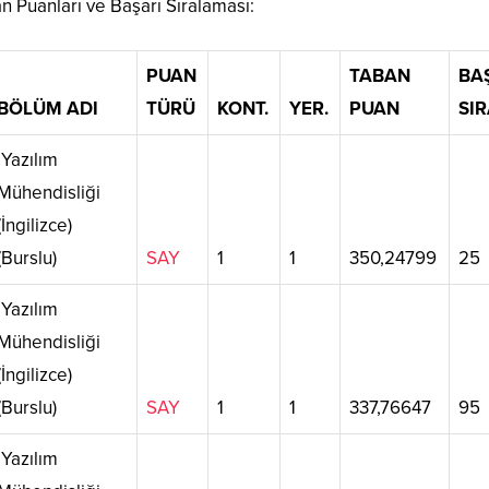
 Puanları ve Başarı Sıralaması:
PUAN
TABAN
BA
BÖLÜM ADI
TÜRÜ
KONT.
YER.
PUAN
SIR
Yazılım
Mühendisliği
(İngilizce)
(Burslu)
SAY
1
1
350,24799
25
Yazılım
Mühendisliği
(İngilizce)
(Burslu)
SAY
1
1
337,76647
95
Yazılım