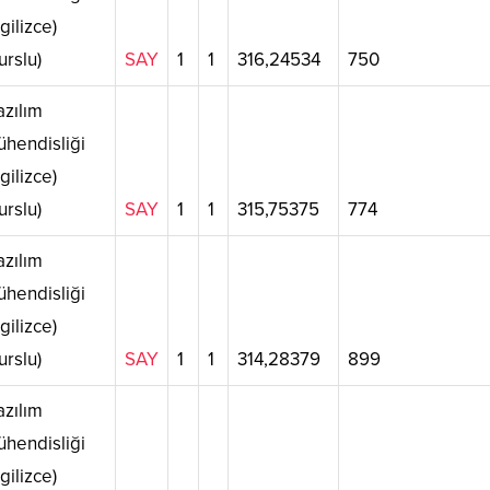
ngilizce)
urslu)
SAY
1
1
316,24534
750
zılım
hendisliği
ngilizce)
urslu)
SAY
1
1
315,75375
774
zılım
hendisliği
ngilizce)
urslu)
SAY
1
1
314,28379
899
zılım
hendisliği
ngilizce)