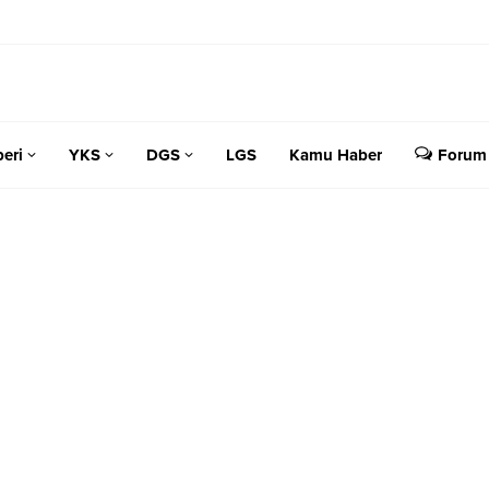
eri
YKS
DGS
LGS
Kamu Haber
Forum