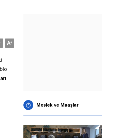
A
-
+
i
ablo
arı
Meslek ve Maaşlar