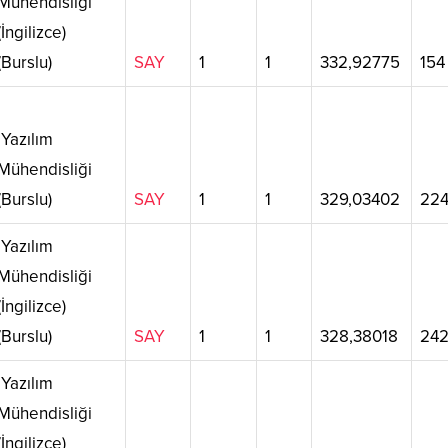
Mühendisliği
(İngilizce)
(Burslu)
SAY
1
1
332,92775
154
Yazılım
Mühendisliği
(Burslu)
SAY
1
1
329,03402
22
Yazılım
Mühendisliği
(İngilizce)
(Burslu)
SAY
1
1
328,38018
24
Yazılım
Mühendisliği
(İngilizce)