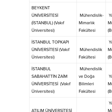
BEYKENT
ÜNİVERSİTESİ
Mühendislik-
Ya
(İSTANBUL) (Vakıf
Mimarlık
Mü
Üniversitesi)
Fakültesi
(B
İSTANBUL TOPKAPI
Ya
ÜNİVERSİTESİ (Vakıf
Mühendislik
Mü
Üniversitesi)
Fakültesi
(B
İSTANBUL
Mühendislik
SABAHATTİN ZAİM
ve Doğa
Ya
ÜNİVERSİTESİ (Vakıf
Bilimleri
Mü
Üniversitesi)
Fakültesi
(B
Ya
ATILIM ÜNİVERSİTESİ
Mü