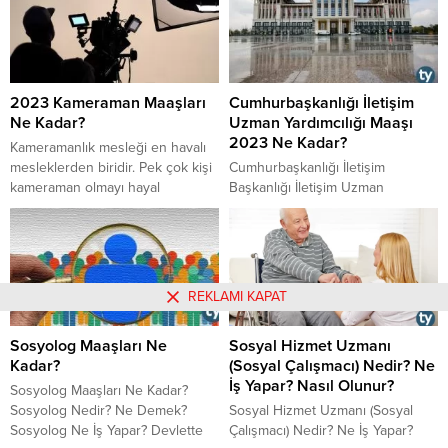
maaşı ne kadar? Detaylar
haberimizde.
2023 Kameraman Maaşları
Cumhurbaşkanlığı İletişim
Ne Kadar?
Uzman Yardımcılığı Maaşı
2023 Ne Kadar?
Kameramanlık mesleği en havalı
mesleklerden biridir. Pek çok kişi
Cumhurbaşkanlığı İletişim
kameraman olmayı hayal
Başkanlığı İletişim Uzman
etmektedir. Ancak kameramanlık
Yardımcılığı 2023 yılı maaş tutarı
oldukça zorlu bir meslektir.
ne kadar? İletişim Uzman
Çalışma şartları da bir hayli
Yardımcılığı sınavı nasıl oluyor?
zordur. Peki kameraman maaşları
Mesleğe dair bilgiler ve dahası
ne kadar? Özel sektör
yazımızda.
REKLAMI KAPAT
kameraman maaşı ne kadar?
Kamuda kameraman maaşı ne
Sosyolog Maaşları Ne
Sosyal Hizmet Uzmanı
kadar?
Kadar?
(Sosyal Çalışmacı) Nedir? Ne
İş Yapar? Nasıl Olunur?
Sosyolog Maaşları Ne Kadar?
Sosyolog Nedir? Ne Demek?
Sosyal Hizmet Uzmanı (Sosyal
Sosyolog Ne İş Yapar? Devlette
Çalışmacı) Nedir? Ne İş Yapar?