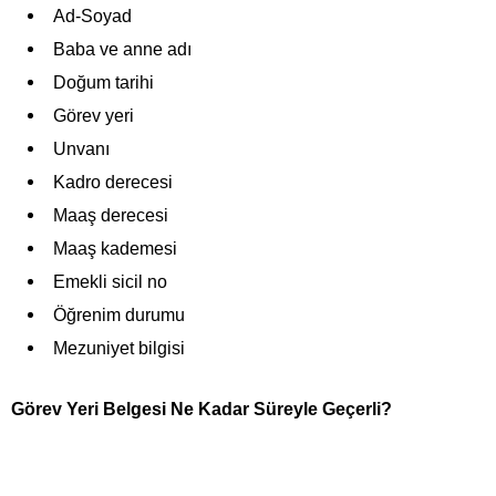
Ad-Soyad
Baba ve anne adı
Doğum tarihi
Görev yeri
Unvanı
Kadro derecesi
Maaş derecesi
Maaş kademesi
Emekli sicil no
Öğrenim durumu
Mezuniyet bilgisi
Görev Yeri Belgesi Ne Kadar Süreyle Geçerli?