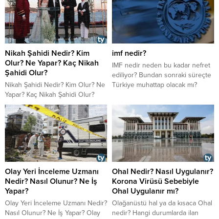
Nikah Şahidi Nedir? Kim
imf nedir?
Olur? Ne Yapar? Kaç Nikah
IMF nedir neden bu kadar nefret
Şahidi Olur?
ediliyor? Bundan sonraki süreçte
Nikah Şahidi Nedir? Kim Olur? Ne
Türkiye muhattap olacak mı?
Yapar? Kaç Nikah Şahidi Olur?
Nikah Şahidi Nedir? Kim Olur?
Nikah Şahidi Kaç Kişi Olur? En
Fazla Kaç Kişi Şahitlik Yapabilir?
Nikah Şahidi Ne Yapar? Nikah
Şahidi Ne Giyer? Nikah Şahidi
Nereye İmza Atar? Nikah Şahidi
Kimler Olabilir? Nikah Şahidi
Olay Yeri İnceleme Uzmanı
Ohal Nedir? Nasıl Uygulanır?
Olmadan Nikah Kıyılır Mı?...
Nedir? Nasıl Olunur? Ne İş
Korona Virüsü Sebebiyle
Yapar?
Ohal Uygulanır mı?
Olay Yeri İnceleme Uzmanı Nedir?
Olağanüstü hal ya da kısaca Ohal
Nasıl Olunur? Ne İş Yapar? Olay
nedir? Hangi durumlarda ilan