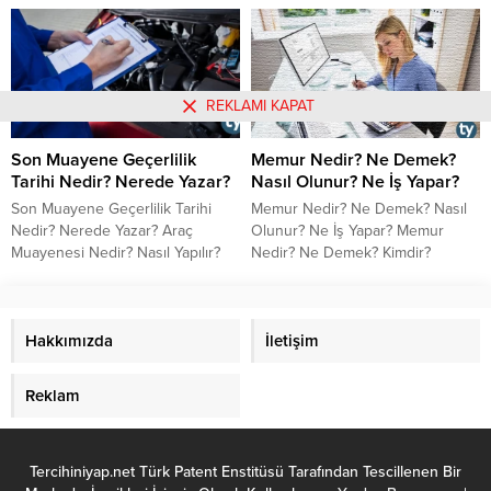
Yeri İnceleme Uzmanı Nedir?
edilir? Olağanüstü hal ilanını kim
Kimdir? Olay Yeri İnceleme
yapar? Korona virüsü sebebiyle
Uzmanı Nasıl Olunur? Olay Yeri
Ohal ilan edilebilir mi? Ohal ile
İnceleme Uzmanı Ne İş Yapar?
alakalı olarak merak ettiğiniz
Olay Yeri Uzmanı Olma Şartları
detayları haberimizde
REKLAMI KAPAT
Nelerdir?
bulabilirsiniz.
Son Muayene Geçerlilik
Memur Nedir? Ne Demek?
Tarihi Nedir? Nerede Yazar?
Nasıl Olunur? Ne İş Yapar?
Son Muayene Geçerlilik Tarihi
Memur Nedir? Ne Demek? Nasıl
Nedir? Nerede Yazar? Araç
Olunur? Ne İş Yapar? Memur
Muayenesi Nedir? Nasıl Yapılır?
Nedir? Ne Demek? Kimdir?
Araç Muayenesi Nerede Yapılır?
Memur Nasıl Olunur? Memur
Olma Şartları Nelerdir? Memur Ne
İş Yapar? Görevleri Nelerdir?
Hakkımızda
İletişim
Reklam
Tercihiniyap.net Türk Patent Enstitüsü Tarafından Tescillenen Bir