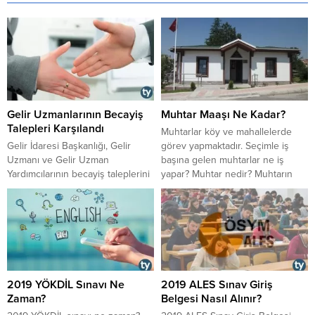
Gelir Uzmanlarının Becayiş
Muhtar Maaşı Ne Kadar?
Talepleri Karşılandı
Muhtarlar köy ve mahallelerde
Gelir İdaresi Başkanlığı, Gelir
görev yapmaktadır. Seçimle iş
Uzmanı ve Gelir Uzman
başına gelen muhtarlar ne iş
Yardımcılarının becayiş taleplerini
yapar? Muhtar nedir? Muhtarın
kabul etti. Becayiş uygulaması ile
görevleri nelerdir? Muhtar
birlikte 174 uzmanın becayiş
maaşları ne kadar? Nasıl muhtar
sorunu çözüme kavuşmuş oldu.
olunur? Muhtar maaşı ne kadar?
Bir çok kamu kurum ve kuruluşun
İşte muhtarlarla ilgili merak
becayiş ile ilgili hiç bir düzenleme
ettikleriniz...
yapmadığı bu süreçte, Gelir
İdaresi Başkanlığının becayiş
2019 YÖKDİL Sınavı Ne
2019 ALES Sınav Giriş
taleplerini karşılayacağını
Zaman?
Belgesi Nasıl Alınır?
bildirmesi takdir topladı.