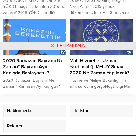
2019 YÖKDİL sınavı ne zaman?
2019 ALES Sınav Giriş Belgesi
YÖKDİL başvuru tarihleri 2019 ne
Nasıl Alınır? 2019 yılında
zaman? 2019 YÖKDİL nedir?
düzenlenecek ilk ALES ne zaman
Yükseköğretim Kurumları Yabancı
yapılacak? ALES 2019 saat kaçta?
Dil Sınavı (YÖKDİL) nedir? Ne
ALES tarihleri 2019 ne zaman?
zaman?
ALES sınav giriş belgesi nereden
alınır?
REKLAMI KAPAT
2020 Ramazan Bayramı Ne
Mali Hizmetler Uzman
Zaman? Bayram Ayın
Yardımcılığı MHUY Sınavı
Kaçında Başlayacak?
2020 Ne Zaman Yapılacak?
2020 Ramazan Bayramı Ne
Hazine ve Maliye Bakanlığı'nın
Zaman? Ramazan Ayı kaç gün?
alım sürecini gerçekleştirdiği Mali
Ramazan Bayramı ayın kaçında
Hizmetler Uzman Yardımcılığı için
başlayacak? Ramazan Bayramı
2020 sınavı ne zaman yapılacak?
2020 tarihleri ne zaman? Kurban
2020 yılında Mali Hizmetler
Bayramı 2020 ne zaman?
Hakkımızda
Uzman Yardımcılığı için alım planı
İletişim
var mı? Güncel gelişmeler neler?
Detayları haberimizde
Reklam
bulabilirsiniz.