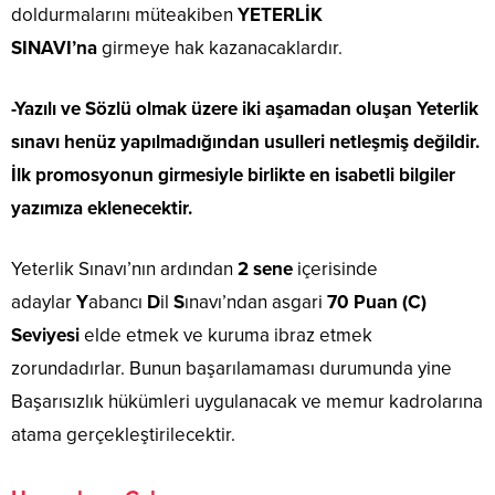
doldurmalarını müteakiben
YETERLİK
SINAVI’na
girmeye hak kazanacaklardır.
-Yazılı ve Sözlü olmak üzere iki aşamadan oluşan Yeterlik
sınavı henüz yapılmadığından usulleri netleşmiş değildir.
İlk promosyonun girmesiyle birlikte en isabetli bilgiler
yazımıza eklenecektir.
Yeterlik Sınavı’nın ardından
2 sene
içerisinde
adaylar
Y
abancı
D
il
S
ınavı’ndan asgari
70 Puan (C)
Seviyesi
elde etmek ve kuruma ibraz etmek
zorundadırlar. Bunun başarılamaması durumunda yine
Başarısızlık hükümleri uygulanacak ve memur kadrolarına
atama gerçekleştirilecektir.