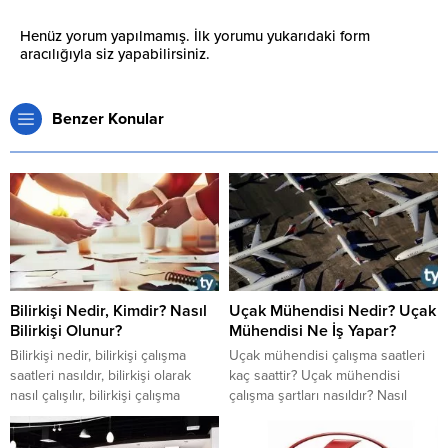
Henüz yorum yapılmamış. İlk yorumu yukarıdaki form
aracılığıyla siz yapabilirsiniz.
Benzer Konular
Bilirkişi Nedir, Kimdir? Nasıl
Uçak Mühendisi Nedir? Uçak
Bilirkişi Olunur?
Mühendisi Ne İş Yapar?
Bilirkişi nedir, bilirkişi çalışma
​​​​​​​Uçak mühendisi çalışma saatleri
saatleri nasıldır, bilirkişi olarak
kaç saattir? Uçak mühendisi
nasıl çalışılır, bilirkişi çalışma
çalışma şartları nasıldır? Nasıl
şartları nelerdir, bilirkişi görevleri
olunur? Kimdir? Nedir? Uçak
nelerdir, bilirkişi ne iş yapmaktadır
mühendisi ne iş yapar, görevleri