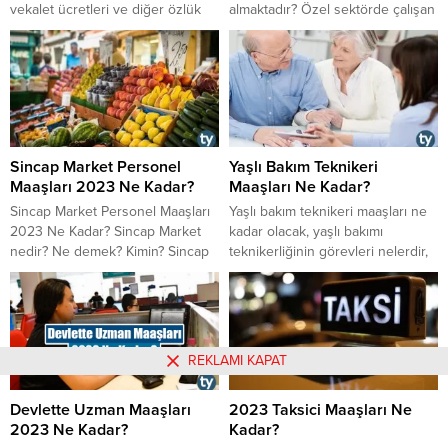
vekalet ücretleri ve diğer özlük
almaktadır? Özel sektörde çalışan
hakları.
doktorlar ne kadar maaş
almaktadır? 2023 doktor maaşları
ne kadar? En son zam ile birlikte
doktor maaşları ne kadar oldu?
Sincap Market Personel
Yaşlı Bakım Teknikeri
Maaşları 2023 Ne Kadar?
Maaşları Ne Kadar?
Sincap Market Personel Maaşları
​​​​​​​Yaşlı bakım teknikeri maaşları ne
2023 Ne Kadar? Sincap Market
kadar olacak, yaşlı bakımı
nedir? Ne demek? Kimin? Sincap
teknikerliğinin görevleri nelerdir,
market kasiyer, reyon görevlisi,
yaşlı bakım teknikeri nasıl olunur,
temizlikçi, kasap, şarküteri maaşı
yaşlı bakım teknikeri nedir,
ne kadar? Sincap Market iş
çalışma şartları nasıldır, özel
ilanları, personel alımı ve iş
sektör yaşlı bakımı teknikeri
başvurusu nasıl yapılır?
maaşları ne kadar oldu gibi
REKLAMI KAPAT
soruların cevaplarını yazımızda
bulabilirsiniz.
Devlette Uzman Maaşları
2023 Taksici Maaşları Ne
2023 Ne Kadar?
Kadar?