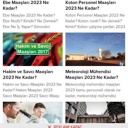
Ebe Maaşları 2023 Ne
Koton Personel Maaşları
Kadar?
2023 Ne Kadar?
Ebe Maaşları 2023 Ne Kadar?
Koton Personel Maaşları 2023 Ne
Ebe Nedir? Kimdir? Ne Demek?
Kadar? Koton nedir? Ne demek?
Ebe Ne İş Yapar? Görevleri
Kimin? Koton çalışma şartları 2023
Nelerdir? Ebe Çalışma Şartları ve
çalışma saatleri nasıl? Koton
Çalışma Saatleri 2023 nasıl?
kasiyer, reyon görevlisi, mağaza
Devlette ve özel sektörde ebe
müdürü maaşı 2023 ne kadar?
maaşı 2023 ne kadar? Ebe nasıl
Koton iş ilanları, personel alımı ve
olmalı?
iş başvurusu nasıl yapılır?
Hakim ve Savcı Maaşları
Meteoroloji Mühendisi
2023 Ne Kadar?
Maaşları 2023 Ne Kadar?
Hakim ve Savcı Maaşları 2023 Ne
​​​​​​​Meteoroloji mühendisi maaşları
Kadar? Hakim Maaşları 2023
2023 kamu personeli olarak ne
Savcı Maaşları 2023 Savcı Maaşı
kadar, meteoroloji mühendisi
2023 Hakim Maaşı 2023
olmak için ne yapılır, meteoroloji
mühendisi çalışma saatleri ve
çalışma şartları nasıldır,
meteoroloji mühendisi ne iş
yapmaktadır, özel sektörde
REKLAMI KAPAT