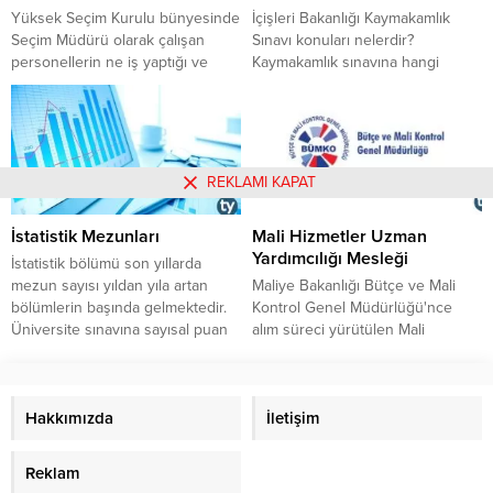
Yüksek Seçim Kurulu bünyesinde
İçişleri Bakanlığı Kaymakamlık
Seçim Müdürü olarak çalışan
Sınavı konuları nelerdir?
personellerin ne iş yaptığı ve
Kaymakamlık sınavına hangi
çalışma şartlarının nasıl olduğu
kaynaklarla nasıl çalışılır? Soru
merak edilmektedir. Peki seçim
sayısı kaç? Sınav test mi? Zor mu?
müdürü nedir? Seçim müdürü ne
Detayları haberimizde
iş yapar? Seçim müdürü çalışma
bulabilirsiniz.
şartları nelerdir?
REKLAMI KAPAT
İstatistik Mezunları
Mali Hizmetler Uzman
Yardımcılığı Mesleği
İstatistik bölümü son yıllarda
mezun sayısı yıldan yıla artan
Maliye Bakanlığı Bütçe ve Mali
bölümlerin başında gelmektedir.
Kontrol Genel Müdürlüğü'nce
Üniversite sınavına sayısal puan
alım süreci yürütülen Mali
türünden hazırlanan adayların
Hizmetler Uzman Yardımcılığı
tercih ettikleri bölümlerden biri de
Mesleği, Maaşı , Şartları, Nedir?
istatistik bölümüdür. Peki, istatistik
bölümü mezunları ne iş
Hakkımızda
İletişim
yapmaktadır? İstatistik mezunları
kamu ve özel sektörde nerelerde
Reklam
çalışılır? İşte detaylar…