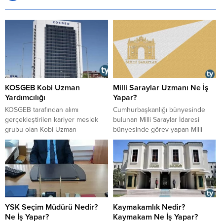
KOSGEB Kobi Uzman
Milli Saraylar Uzmanı Ne İş
Yardımcılığı
Yapar?
KOSGEB tarafından alımı
Cumhurbaşkanlığı bünyesinde
gerçekleştirilen kariyer meslek
bulunan Milli Saraylar İdaresi
grubu olan Kobi Uzman
bünyesinde görev yapan Milli
Yardımcılığı nedir? Ne iş yaparlar?
Saraylar Uzmanları ne iş yapar?
Nasıl Kobi Uzmanı olunur?
Nasıl olunur? Maaşı ne kadar?
Sorularınızın yanıtlarını yazımızda
bulabilirsiniz.
YSK Seçim Müdürü Nedir?
Kaymakamlık Nedir?
Ne İş Yapar?
Kaymakam Ne İş Yapar?