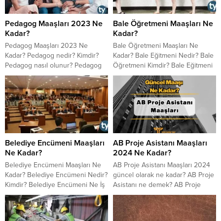
Pedagog Maaşları 2023 Ne
Bale Öğretmeni Maaşları Ne
Kadar?
Kadar?
Pedagog Maaşları 2023 Ne
Bale Öğretmeni Maaşları Ne
Kadar? Pedagog nedir? Kimdir?
Kadar? Bale Eğitmeni Nedir? Bale
Pedagog nasıl olunur? Pedagog
Öğretmeni Kimdir? Bale Eğitmeni
olmak için ne yapmak gerekir?
Ne İş Yapar? Bale Eğitmeni
Pedagog maaşları 2023 ne
Gelirleri Ne Kadar?
kadar? Devlette ve özel sektörde
pedagog maaşları 2023 ne
kadar?
Belediye Encümeni Maaşları
AB Proje Asistanı Maaşları
Ne Kadar?
2024 Ne Kadar?
Belediye Encümeni Maaşları Ne
AB Proje Asistanı Maaşları 2024
Kadar? Belediye Encümeni Nedir?
güncel olarak ne kadar? AB Proje
Kimdir? Belediye Encümeni Ne İş
Asistanı ne demek? AB Proje
Yapar? Ankara da, İstanbul da,
Asistanı ne iş yapar? AB Proje
İzmir de Belediye Encümeni
Asistanı görevleri ve AB Proje
Maaşları Ne Kadar?
Asistanı olmak için ne yapmak