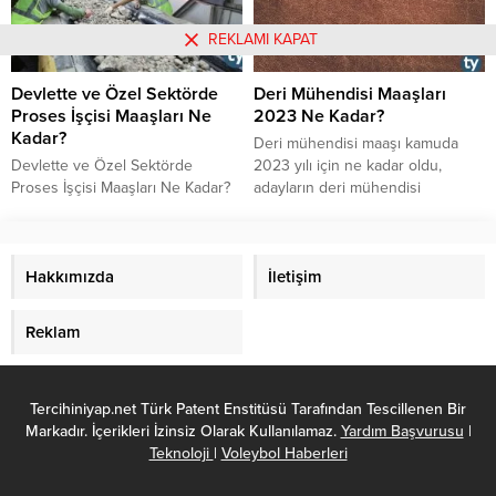
gerekiyor? Avrupa Birliği Proje
Asistanı olarak öğrenmek
REKLAMI KAPAT
istediğiniz her şeyi derledik. Bu
yazımızda AB Proje Asistanı’na
Devlette ve Özel Sektörde
Deri Mühendisi Maaşları
dair tüm...
Proses İşçisi Maaşları Ne
2023 Ne Kadar?
Kadar?
​​​​​​​Deri mühendisi maaşı kamuda
Devlette ve Özel Sektörde
2023 yılı için ne kadar oldu,
Proses İşçisi Maaşları Ne Kadar?
adayların deri mühendisi
Proses İşçisi Nedir? Ne Demek?
olabilmesi için ne yapması
Kimdir? Proses İşçisi Ne İş Yapar?
gerekir, deri mühendisi çalışma
Proses İşçisi Ücretleri ve
şartları nasıldır, deri mühendisi ne
Kazançları Ne Kadar?
Hakkımızda
iş yapar, deri mühendisi çalışma
İletişim
saatleri ne kadardır, özel sektörde
deri mühendisi maaşları 2023 ne
Reklam
kadar gibi soruların cevaplarına
buradan erişebilirsiniz.
Tercihiniyap.net Türk Patent Enstitüsü Tarafından Tescillenen Bir
Markadır. İçerikleri İzinsiz Olarak Kullanılamaz.
Yardım Başvurusu
|
Teknoloji
|
Voleybol Haberleri