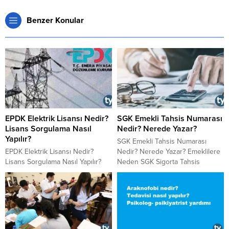
Benzer Konular
EPDK Elektrik Lisansı Nedir?
SGK Emekli Tahsis Numarası
Lisans Sorgulama Nasıl
Nedir? Nerede Yazar?
Yapılır?
SGK Emekli Tahsis Numarası
EPDK Elektrik Lisansı Nedir?
Nedir? Nerede Yazar? Emeklilere
Lisans Sorgulama Nasıl Yapılır?
Neden SGK Sigorta Tahsis
EPDK Lisans Sorgulama Nasıl ve
Numarası Verilir? SGK Emekli
Nereden Yapılır? EPDK Elektrik
Tahsis Numarası Kaç Hanelidir?
Lisans Başvurusu Nasıl Yapılır?
Nerede Yazar? Emekli Tahsis
EPDK Elektrik Lisans Başvurusu
Numarası Sorgulaması Nasıl ve
İçin Gerekli Belgeler Nelerdir?
Nereden Yapılır?
EPDK Elektrik Lisans Başvurusu