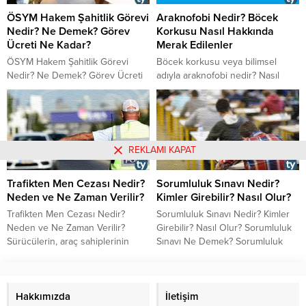
Nasıl ve Nereden Sorgulanır?
ÖSYM Hakem Şahitlik Görevi
Araknofobi Nedir? Böcek
Nedir? Ne Demek? Görev
Korkusu Nasıl Hakkında
Ücreti Ne Kadar?
Merak Edilenler
ÖSYM Hakem Şahitlik Görevi
Böcek korkusu veya bilimsel
Nedir? Ne Demek? Görev Ücreti
adıyla araknofobi nedir? Nasıl
Ne Kadar? ÖSYM Hakem Şahitlik
yenebilirim? Araknofobi testi?
Görevini Yapanlar Ne İş Yapar?
Psikolog tedavisi, terapi işe yarar
ÖSYM Hakem Şahitlik Görevini
mı?
Kimler Yapabilir? ÖSYM Hakem
Şahitlik Görevleri Nelerdir?
REKLAMI KAPAT
Trafikten Men Cezası Nedir?
Sorumluluk Sınavı Nedir?
Neden ve Ne Zaman Verilir?
Kimler Girebilir? Nasıl Olur?
Trafikten Men Cezası Nedir?
Sorumluluk Sınavı Nedir? Kimler
Neden ve Ne Zaman Verilir?
Girebilir? Nasıl Olur? Sorumluluk
Sürücülerin, araç sahiplerinin
Sınavı Ne Demek? Sorumluluk
korkulu rüyası olan trafikten men
Sınavına Kimler Girebilir?
cezası ile ilgili en çok sorulan
Sorumluluk Sınavları Ne Zaman
sorulara cevap aradık. Trafikten
Yapılır? Sorumluluk Sınavından
men cezası nedir? Ne demek?
Hakkımızda
Kaç Puanla Geçilir? Nasıl Geçilir?
İletişim