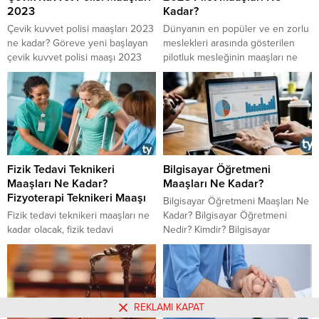
2023
Kadar?
Çevik kuvvet polisi maaşları 2023
Dünyanın en popüler ve en zorlu
ne kadar? Göreve yeni başlayan
meslekleri arasında gösterilen
çevik kuvvet polisi maaşı 2023
pilotluk mesleğinin maaşları ne
kaç TL? çevik kuvvet polisi
kadardır? 2023 pilot maaşları ne
maaşları 2023 yılında ne kadar
kadar? 2023 pilot maaşı ne
olacak?
kadar? Güncel pilot maaşları ne
kadar? İşte pilot maaşları...
Fizik Tedavi Teknikeri
Bilgisayar Öğretmeni
Maaşları Ne Kadar?
Maaşları Ne Kadar?
Fizyoterapi Teknikeri Maaşı
Bilgisayar Öğretmeni Maaşları Ne
​​​​​​​Fizik tedavi teknikeri maaşları ne
Kadar? Bilgisayar Öğretmeni
kadar olacak, fizik tedavi
Nedir? Kimdir? Bilgisayar
teknikerliğinin görevleri nelerdir,
Öğretmeni Ne İş Yapar? Bilgisayar
fizik tedavi teknikeri nasıl olunur,
Öğretmeni Olmak İçin Gereken
fizyoterapi teknikeri nedir, çalışma
Özellikler Nelerdir?
şartları nasıldır, özel sektör fizik
tedavi teknikeri maaşları ne kadar
REKLAMI KAPAT
oldu gibi soruların cevaplarını